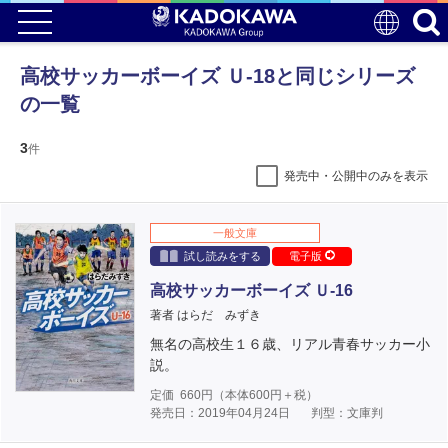
高校サッカーボーイズ Ｕ-18と同じシリーズ
の一覧
3
件
発売中・公開中のみを表示
一般文庫
試し読みをする
電子版
高校サッカーボーイズ Ｕ-16
著者 はらだ みずき
無名の高校生１６歳、リアル青春サッカー小
説。
定価
660
円（本体
600
円＋税）
発売日：2019年04月24日
判型：文庫判