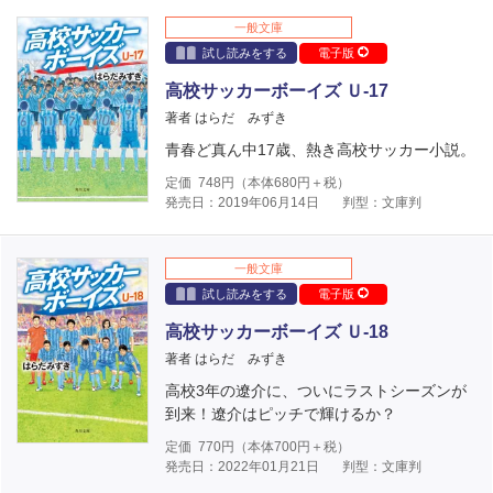
一般文庫
試し読みをする
電子版
高校サッカーボーイズ Ｕ-17
著者 はらだ みずき
青春ど真ん中17歳、熱き高校サッカー小説。
定価
748
円（本体
680
円＋税）
発売日：2019年06月14日
判型：文庫判
一般文庫
試し読みをする
電子版
高校サッカーボーイズ Ｕ-18
著者 はらだ みずき
高校3年の遼介に、ついにラストシーズンが
到来！遼介はピッチで輝けるか？
定価
770
円（本体
700
円＋税）
発売日：2022年01月21日
判型：文庫判