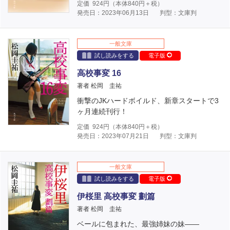
定価
924
円（本体
840
円＋税）
発売日：2023年06月13日
判型：文庫判
一般文庫
試し読みをする
電子版
高校事変 16
著者 松岡 圭祐
衝撃のJKハードボイルド、新章スタートで3
ヶ月連続刊行！
定価
924
円（本体
840
円＋税）
発売日：2023年07月21日
判型：文庫判
一般文庫
試し読みをする
電子版
伊桜里 高校事変 劃篇
著者 松岡 圭祐
ベールに包まれた、最強姉妹の妹――