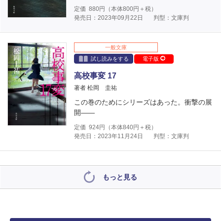
定価
880
円（本体
800
円＋税）
発売日：2023年09月22日
判型：文庫判
一般文庫
試し読みをする
電子版
高校事変 17
著者 松岡 圭祐
この巻のためにシリーズはあった。衝撃の展
開――
定価
924
円（本体
840
円＋税）
発売日：2023年11月24日
判型：文庫判
もっと見る