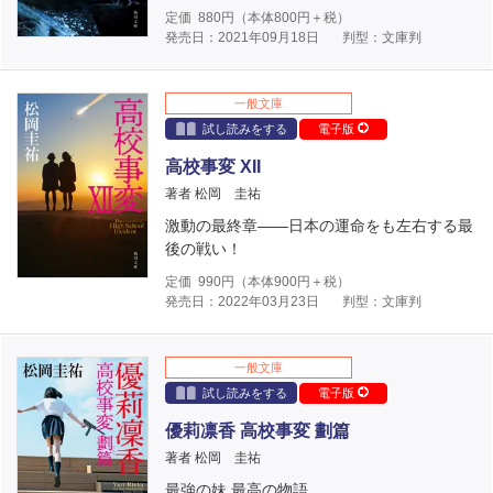
定価
880
円（本体
800
円＋税）
発売日：2021年09月18日
判型：文庫判
一般文庫
試し読みをする
電子版
高校事変 XII
著者 松岡 圭祐
激動の最終章――日本の運命をも左右する最
後の戦い！
定価
990
円（本体
900
円＋税）
発売日：2022年03月23日
判型：文庫判
一般文庫
試し読みをする
電子版
優莉凛香 高校事変 劃篇
著者 松岡 圭祐
最強の妹 最高の物語