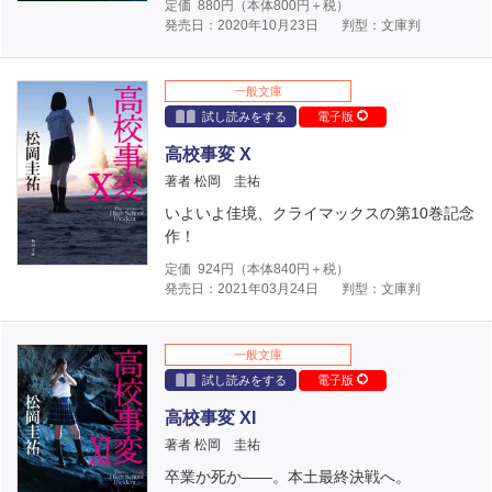
定価
880
円（本体
800
円＋税）
発売日：2020年10月23日
判型：文庫判
一般文庫
試し読みをする
電子版
高校事変 X
著者 松岡 圭祐
いよいよ佳境、クライマックスの第10巻記念
作！
定価
924
円（本体
840
円＋税）
発売日：2021年03月24日
判型：文庫判
一般文庫
試し読みをする
電子版
高校事変 XI
著者 松岡 圭祐
卒業か死か――。本土最終決戦へ。