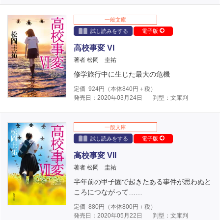
一般文庫
試し読みをする
電子版
高校事変 VI
著者 松岡 圭祐
修学旅行中に生じた最大の危機
定価
924
円（本体
840
円＋税）
発売日：2020年03月24日
判型：文庫判
一般文庫
試し読みをする
電子版
高校事変 VII
著者 松岡 圭祐
半年前の甲子園で起きたある事件が思わぬと
ころにつながって……
定価
880
円（本体
800
円＋税）
発売日：2020年05月22日
判型：文庫判