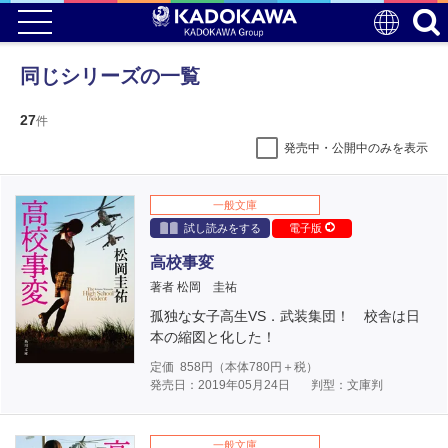
同じシリーズの一覧
27
件
発売中・公開中のみを表示
一般文庫
試し読みをする
電子版
高校事変
著者 松岡 圭祐
孤独な女子高生VS．武装集団！ 校舎は日
本の縮図と化した！
定価
858
円（本体
780
円＋税）
発売日：2019年05月24日
判型：文庫判
一般文庫