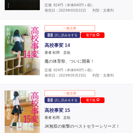
定価
924
円（本体
840
円＋税）
発売日：2023年03月22日
判型：文庫判
一般文庫
試し読みをする
電子版
高校事変 14
著者 松岡 圭祐
魔の体育祭、ついに開幕！
定価
924
円（本体
840
円＋税）
発売日：2023年05月23日
判型：文庫判
一般文庫
試し読みをする
電子版
高校事変 15
著者 松岡 圭祐
JK無双の衝撃のベストセラーシリーズ！