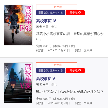
一般文庫
試し読みをする
電子版
高校事変 IV
著者 松岡 圭祐
武蔵小杉高校事変の謎、衝撃の真相が明らか
に。
定価
836
円（本体
760
円＋税）
発売日：2019年11月21日
判型：文庫判
一般文庫
試し読みをする
電子版
高校事変 V
著者 松岡 圭祐
戦いを宿命づけられた結衣が求めた絆とは？
定価
902
円（本体
820
円＋税）
発売日：2020年01月23日
判型：文庫判