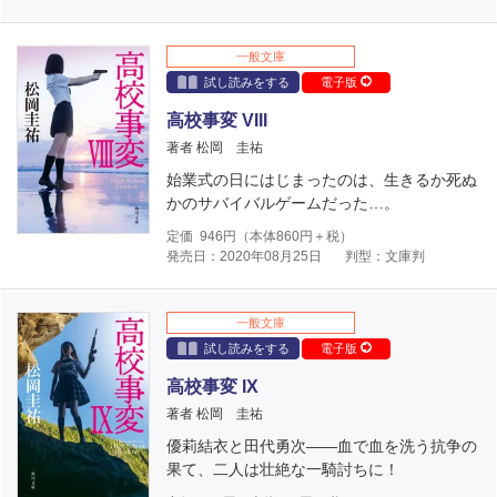
一般文庫
試し読みをする
電子版
高校事変 VIII
著者 松岡 圭祐
始業式の日にはじまったのは、生きるか死ぬ
かのサバイバルゲームだった…。
定価
946
円（本体
860
円＋税）
発売日：2020年08月25日
判型：文庫判
一般文庫
試し読みをする
電子版
高校事変 IX
著者 松岡 圭祐
優莉結衣と田代勇次――血で血を洗う抗争の
果て、二人は壮絶な一騎討ちに！