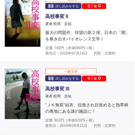
試し読みをする
電子版
高校事変 II
著者 松岡 圭祐
最大の問題作、待望の第２弾。日本の「闇」
を暴き出すバイオレンス文学！
定価
748
円（本体
680
円＋税）
発売日：2019年07月24日
判型：文庫判
一般文庫
試し読みをする
電子版
高校事変 III
著者 松岡 圭祐
”ＪＫ無双”結衣、拉致され目覚めると熱帯林
の奥地にある謎の施設に！
定価
902
円（本体
820
円＋税）
発売日：2019年09月21日
判型：文庫判