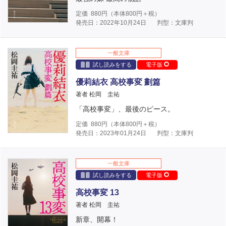
定価
880
円（本体
800
円＋税）
発売日：2022年10月24日
判型：文庫判
一般文庫
試し読みをする
電子版
優莉結衣 高校事変 劃篇
著者 松岡 圭祐
「高校事変」、最後のピース。
定価
880
円（本体
800
円＋税）
発売日：2023年01月24日
判型：文庫判
一般文庫
試し読みをする
電子版
高校事変 13
著者 松岡 圭祐
新章、開幕！