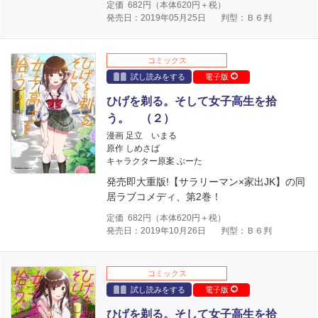
定価
682
円（本体
620
円＋税）
発売日：2019年05月25日
判型：Ｂ６判
コミックス
試し読みをする
電子版
ひげを剃る。そして女子高生を拾
う。 （２）
漫画 足立 いまる
原作 しめさば
キャラクター原案 ぶーた
発売即大重版!【サラリーマン×家出JK】の同
居ラブコメディ、第2巻！
定価
682
円（本体
620
円＋税）
発売日：2019年10月26日
判型：Ｂ６判
コミックス
試し読みをする
電子版
ひげを剃る。そして女子高生を拾