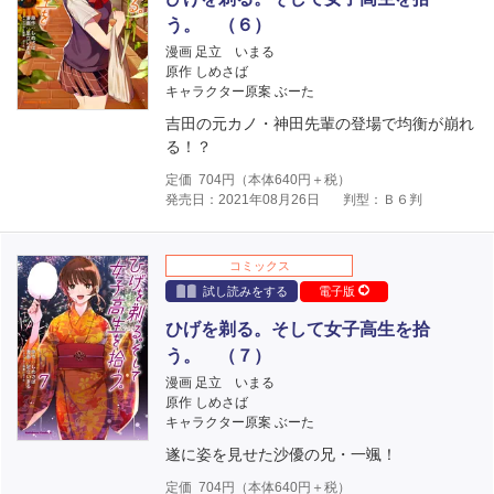
う。 （６）
漫画 足立 いまる
原作 しめさば
キャラクター原案 ぶーた
吉田の元カノ・神田先輩の登場で均衡が崩れ
る！？
定価
704
円（本体
640
円＋税）
発売日：2021年08月26日
判型：Ｂ６判
コミックス
試し読みをする
電子版
ひげを剃る。そして女子高生を拾
う。 （７）
漫画 足立 いまる
原作 しめさば
キャラクター原案 ぶーた
遂に姿を見せた沙優の兄・一颯！
定価
704
円（本体
640
円＋税）