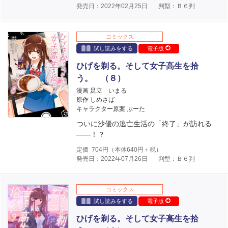
発売日：2022年02月25日
判型：Ｂ６判
コミックス
試し読みをする
電子版
ひげを剃る。そして女子高生を拾
う。 （８）
漫画 足立 いまる
原作 しめさば
キャラクター原案 ぶーた
ついに沙優の逃亡生活の「終了」が訪れる
――！？
定価
704
円（本体
640
円＋税）
発売日：2022年07月26日
判型：Ｂ６判
コミックス
試し読みをする
電子版
ひげを剃る。そして女子高生を拾