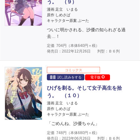
う。 （９）
漫画 足立 いまる
原作 しめさば
キャラクター原案 ぶーた
ついに明かされる、沙優の知られざる過
去…！
定価
704
円（本体
640
円＋税）
発売日：2022年12月26日
判型：Ｂ６判
コミックス
試し読みをする
電子版
ひげを剃る。そして女子高生を拾
う。 （１０）
漫画 足立 いまる
原作 しめさば
キャラクター原案 ぶーた
「ごめんね、沙優ちゃん」
定価
748
円（本体
680
円＋税）
発売日：2023年06月26日
判型：Ｂ６判