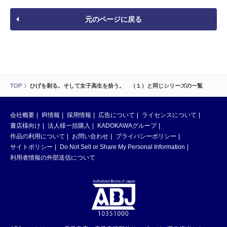
元のページに戻る
TOP
ひげを剃る。そして女子高生を拾う。 （１）と同じシリーズの一覧
会社概要
IR情報
採用情報
広告について
ライセンスについて
書店様向け
法人様一括購入
KADOKAWAグループ
作品の利用について
お問い合わせ
プライバシーポリシー
サイトポリシー
Do Not Sell or Share My Personal Information
利用者情報の外部送信について