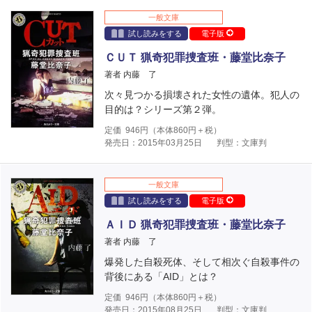
一般文庫
試し読みをする
電子版
ＣＵＴ 猟奇犯罪捜査班・藤堂比奈子
著者 内藤 了
次々見つかる損壊された女性の遺体。犯人の
目的は？シリーズ第２弾。
定価
946
円（本体
860
円＋税）
発売日：2015年03月25日
判型：文庫判
一般文庫
試し読みをする
電子版
ＡＩＤ 猟奇犯罪捜査班・藤堂比奈子
著者 内藤 了
爆発した自殺死体、そして相次ぐ自殺事件の
背後にある「AID」とは？
定価
946
円（本体
860
円＋税）
発売日：2015年08月25日
判型：文庫判