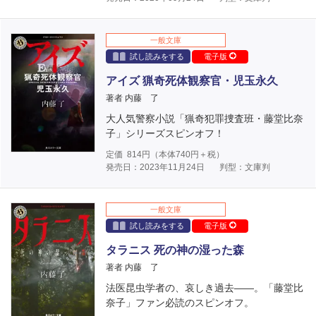
一般文庫
試し読みをする
電子版
アイズ 猟奇死体観察官・児玉永久
著者 内藤 了
大人気警察小説「猟奇犯罪捜査班・藤堂比奈
子」シリーズスピンオフ！
定価
814
円（本体
740
円＋税）
発売日：2023年11月24日
判型：文庫判
一般文庫
試し読みをする
電子版
タラニス 死の神の湿った森
著者 内藤 了
法医昆虫学者の、哀しき過去――。「藤堂比
奈子」ファン必読のスピンオフ。