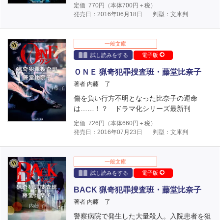
定価
770
円（本体
700
円＋税）
発売日：2016年06月18日
判型：文庫判
一般文庫
試し読みをする
電子版
ＯＮＥ 猟奇犯罪捜査班・藤堂比奈子
著者 内藤 了
傷を負い行方不明となった比奈子の運命
は……！？ ドラマ化シリーズ最新刊
定価
726
円（本体
660
円＋税）
発売日：2016年07月23日
判型：文庫判
一般文庫
試し読みをする
電子版
BACK 猟奇犯罪捜査班・藤堂比奈子
著者 内藤 了
警察病院で発生した大量殺人。入院患者を狙