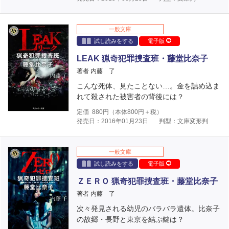
一般文庫
試し読みをする
電子版
LEAK 猟奇犯罪捜査班・藤堂比奈子
著者 内藤 了
こんな死体、見たことない…。金を詰め込ま
れて殺された被害者の背後には？
定価
880
円（本体
800
円＋税）
発売日：2016年01月23日
判型：文庫変形判
一般文庫
試し読みをする
電子版
ＺＥＲＯ 猟奇犯罪捜査班・藤堂比奈子
著者 内藤 了
次々発見される幼児のバラバラ遺体。比奈子
の故郷・長野と東京を結ぶ鍵は？