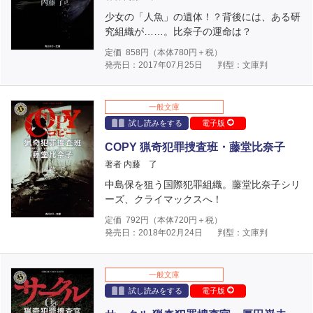
少女の「人魚」の遺体！？背後には、ある研
究組織が……。比奈子の運命は？
定価
858
円（本体
780
円＋税）
発売日：2017年07月25日
判型：文庫判
一般文庫
試し読みをする
電子版
COPY 猟奇犯罪捜査班・藤堂比奈子
著者 内藤 了
中島保を狙う国際犯罪組織。藤堂比奈子シリ
ーズ、クライマックスへ！
定価
792
円（本体
720
円＋税）
発売日：2018年02月24日
判型：文庫判
一般文庫
試し読みをする
電子版