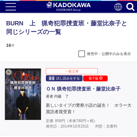
BURN 上 猟奇犯罪捜査班・藤堂比奈子と
同じシリーズの一覧
16
件
発売中・公開中のみを表示
一般文庫
試し読みをする
電子版
ＯＮ 猟奇犯罪捜査班・藤堂比奈子
著者 内藤 了
新しいタイプの警察小説の誕生！ ホラー大
賞読者賞受賞！
定価
858
円（本体
780
円＋税）
発売日：2014年10月25日
判型：文庫判