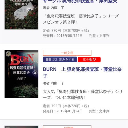
サークル 猟奇犯罪捜査官・厚田巌夫
著者 内藤 了
「猟奇犯罪捜査班・藤堂比奈子」シリーズ
スピンオフ第２弾！
定価
770
円（本体
700
円＋税）
発売日：2018年08月24日
判型：文庫判
一般文庫
試し読みをする
電子版
BURN 上 猟奇犯罪捜査班・藤堂比奈
子
著者 内藤 了
大人気「猟奇犯罪捜査班・藤堂比奈子」シリ
ーズ、ついに本編完結！
定価
792
円（本体
720
円＋税）
発売日：2019年01月24日
判型：文庫判