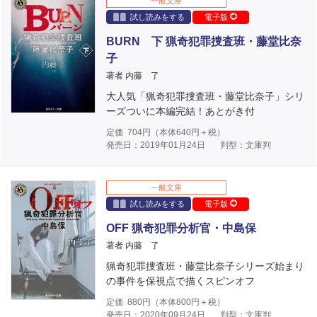
一般文庫
試し読みをする
電子版
BURN 下 猟奇犯罪捜査班・藤堂比奈
子
著者 内藤 了
大人気「猟奇犯罪捜査班・藤堂比奈子」シリ
ーズついに本編完結！あとがき付
定価
704
円（本体
640
円＋税）
発売日：2019年01月24日
判型：文庫判
一般文庫
試し読みをする
電子版
OFF 猟奇犯罪分析官・中島保
著者 内藤 了
猟奇犯罪捜査班・藤堂比奈子シリーズ始まり
の事件を保視点で描くスピンオフ
定価
880
円（本体
800
円＋税）
発売日：2020年09月24日
判型：文庫判