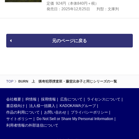
定価
924
円（本体
840
円＋税）
発売日：2025年12月25日
判型：文庫判
元のページに戻る
TOP
BURN 上 猟奇犯罪捜査班・藤堂比奈子と同じシリーズの一覧
会社概要
IR情報
採用情報
広告について
ライセンスについて
書店様向け
法人様一括購入
KADOKAWAグループ
作品の利用について
お問い合わせ
プライバシーポリシー
サイトポリシー
Do Not Sell or Share My Personal Information
利用者情報の外部送信について