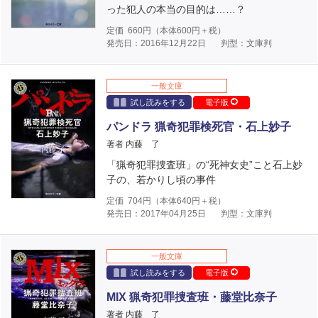
った犯人の本当の目的は……？
定価
660
円（本体
600
円＋税）
発売日：2016年12月22日
判型：文庫判
一般文庫
試し読みをする
電子版
パンドラ 猟奇犯罪検死官・石上妙子
著者 内藤 了
「猟奇犯罪捜査班」の“死神女史”こと石上妙
子の、若かりし頃の事件
定価
704
円（本体
640
円＋税）
発売日：2017年04月25日
判型：文庫判
一般文庫
試し読みをする
電子版
MIX 猟奇犯罪捜査班・藤堂比奈子
著者 内藤 了