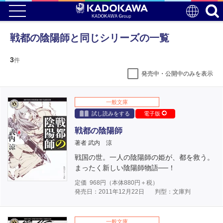
戦都の陰陽師と同じシリーズの一覧
3
件
発売中・公開中のみを表示
一般文庫
試し読みをする
電子版
戦都の陰陽師
著者 武内 涼
戦国の世。一人の陰陽師の姫が、都を救う。
まったく新しい陰陽師物語──！
定価
968
円（本体
880
円＋税）
発売日：2011年12月22日
判型：文庫判
一般文庫