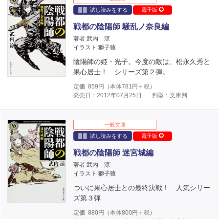
試し読みをする
電子版
戦都の陰陽師 騒乱ノ奈良編
著者 武内 涼
イラスト 獅子猿
陰陽師の姫・光子。今度の敵は、松永久秀と
果心居士！ シリーズ第２弾。
定価
859
円（本体
781
円＋税）
発売日：2012年07月25日
判型：文庫判
一般文庫
試し読みをする
電子版
戦都の陰陽師 迷宮城編
著者 武内 涼
イラスト 獅子猿
ついに果心居士との最終決戦！ 人気シリー
ズ第３弾
定価
880
円（本体
800
円＋税）