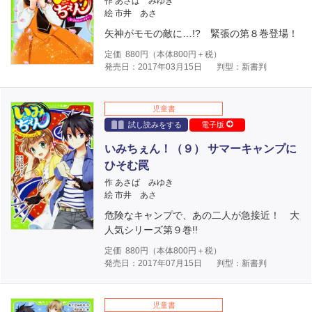
作 あさば みゆき
絵 市井 あさ
矢神がモモの敵に…!? 緊張の第８巻登場！
定価
880
円（本体
800
円＋税）
発売日：2017年03月15日
判型：新書判
児童書
試し読みをする
電子版
いみちぇん！（９） サマーキャンプに
ひそむ罠
作 あさば みゆき
絵 市井 あさ
危険なキャンプで、あの二人が急接近！ 大
人気シリーズ第９巻!!
定価
880
円（本体
800
円＋税）
発売日：2017年07月15日
判型：新書判
児童書