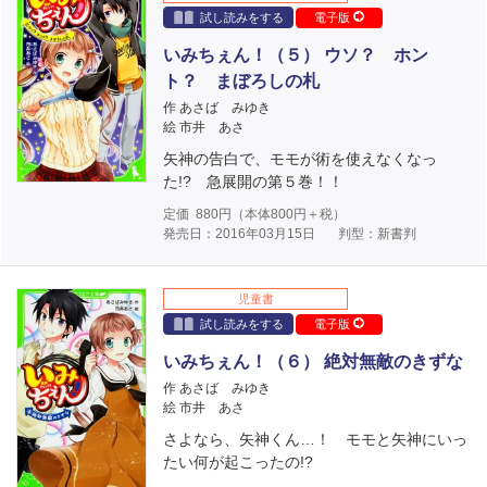
試し読みをする
電子版
いみちぇん！（５） ウソ？ ホン
ト？ まぼろしの札
作 あさば みゆき
絵 市井 あさ
矢神の告白で、モモが術を使えなくなっ
た!? 急展開の第５巻！！
定価
880
円（本体
800
円＋税）
発売日：2016年03月15日
判型：新書判
児童書
試し読みをする
電子版
いみちぇん！（６） 絶対無敵のきずな
作 あさば みゆき
絵 市井 あさ
さよなら、矢神くん…！ モモと矢神にいっ
たい何が起こったの!?