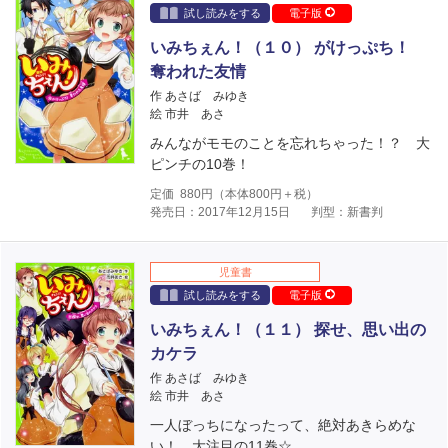
試し読みをする
電子版
いみちぇん！（１０） がけっぷち！
奪われた友情
作 あさば みゆき
絵 市井 あさ
みんながモモのことを忘れちゃった！？ 大
ピンチの10巻！
定価
880
円（本体
800
円＋税）
発売日：2017年12月15日
判型：新書判
児童書
試し読みをする
電子版
いみちぇん！（１１） 探せ、思い出の
カケラ
作 あさば みゆき
絵 市井 あさ
一人ぼっちになったって、絶対あきらめな
い！ 大注目の11巻☆