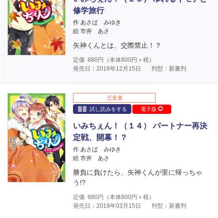
修学旅行
作 あさば みゆき
絵 市井 あさ
矢神くんとは、交際禁止！？
定価
880
円（本体
800
円＋税）
発売日：2018年12月15日
判型：新書判
児童書
試し読みをする
電子版
いみちぇん！（１４） パートナー再決
定戦、開幕！？
作 あさば みゆき
絵 市井 あさ
勝負に負けたら、矢神くんが里に帰っちゃ
う!?
定価
880
円（本体
800
円＋税）
発売日：2019年03月15日
判型：新書判