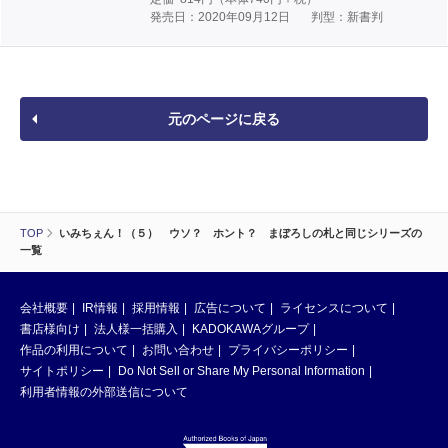
発売日：2020年09月12日
判型：新書判
元のページに戻る
TOP
いみちぇん！（５） ウソ？ ホント？ まぼろしの札と同じシリーズの
一覧
会社概要
IR情報
採用情報
広告について
ライセンスについて
書店様向け
法人様一括購入
KADOKAWAグループ
作品の利用について
お問い合わせ
プライバシーポリシー
サイトポリシー
Do Not Sell or Share My Personal Information
利用者情報の外部送信について