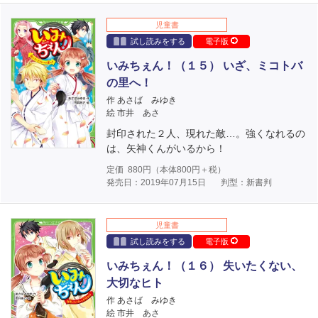
児童書
試し読みをする
電子版
いみちぇん！（１５） いざ、ミコトバ
の里へ！
作 あさば みゆき
絵 市井 あさ
封印された２人、現れた敵…。強くなれるの
は、矢神くんがいるから！
定価
880
円（本体
800
円＋税）
発売日：2019年07月15日
判型：新書判
児童書
試し読みをする
電子版
いみちぇん！（１６） 失いたくない、
大切なヒト
作 あさば みゆき
絵 市井 あさ