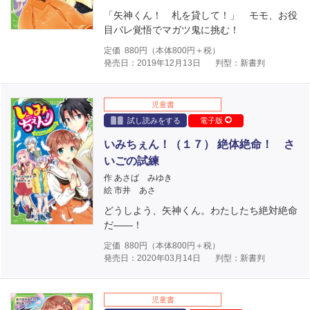
「矢神くん！ 札を貸して！」 モモ、お役
目バレ覚悟でマガツ鬼に挑む！
定価
880
円（本体
800
円＋税）
発売日：2019年12月13日
判型：新書判
児童書
試し読みをする
電子版
いみちぇん！（１７） 絶体絶命！ さ
いごの試練
作 あさば みゆき
絵 市井 あさ
どうしよう、矢神くん。わたしたち絶対絶命
だ――！
定価
880
円（本体
800
円＋税）
発売日：2020年03月14日
判型：新書判
児童書