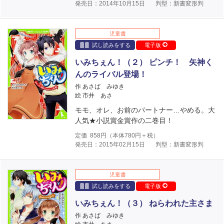
発売日：2014年10月15日
判型：新書変形判
児童書
試し読みをする
電子版
いみちぇん！（２） ピンチ！ 矢神く
んのライバル登場！
作 あさば みゆき
絵 市井 あさ
モモ、オレ、お前のパートナー…やめる。大
人気★小説賞金賞作の二巻目！
定価
858
円（本体
780
円＋税）
発売日：2015年02月15日
判型：新書変形判
児童書
試し読みをする
電子版
いみちぇん！（３） ねらわれた主さま
作 あさば みゆき