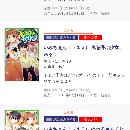
定価
880
円（本体
800
円＋税）
発売日：2018年03月15日
判型：新書判
児童書
試し読みをする
電子版
いみちぇん！（１２） 嵐を呼ぶ少女、
来る！
作 あさば みゆき
絵 市井 あさ
モモと千方はどこに行ったの！？ 新キャラ
登場☆第１２巻！
定価
880
円（本体
800
円＋税）
発売日：2018年07月14日
判型：新書判
児童書
試し読みをする
電子版
いみちぇん！（１３） ゆれるキモチと