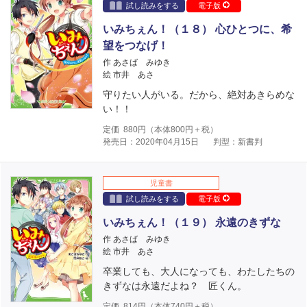
試し読みをする
電子版
いみちぇん！（１８） 心ひとつに、希
望をつなげ！
作 あさば みゆき
絵 市井 あさ
守りたい人がいる。だから、絶対あきらめな
い！！
定価
880
円（本体
800
円＋税）
発売日：2020年04月15日
判型：新書判
児童書
試し読みをする
電子版
いみちぇん！（１９） 永遠のきずな
作 あさば みゆき
絵 市井 あさ
卒業しても、大人になっても、わたしたちの
きずなは永遠だよね？ 匠くん。
定価
814
円（本体
740
円＋税）