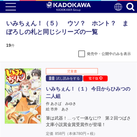
いみちぇん！（５） ウソ？ ホント？ ま
ぼろしの札と同じシリーズの一覧
19
件
発売中・公開中のみを表示
児童書
試し読みをする
電子版
いみちぇん！（１） 今日からひみつの
二人組
作 あさば みゆき
絵 市井 あさ
筆は武器！…って一体なに!? 第２回つばさ
文庫小説賞金賞受賞作が登場！
定価
858
円（本体
780
円＋税）