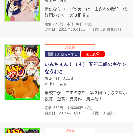
絵 市井 あさ
新たなミコトバヅカイは…まさかの敵!? 絶
好調のシリーズ３冊目☆
定価
858
円（本体
780
円＋税）
発売日：2015年06月15日
判型：新書変形判
児童書
試し読みをする
電子版
いみちぇん！（４） 五年二組のキケン
なうわさ
作 あさば みゆき
絵 市井 あさ
学校中が、モモの敵!? 第２回つばさ文庫小
説賞〈金賞〉受賞作、第４巻！
定価
880
円（本体
800
円＋税）
発売日：2015年10月15日
判型：新書判
児童書