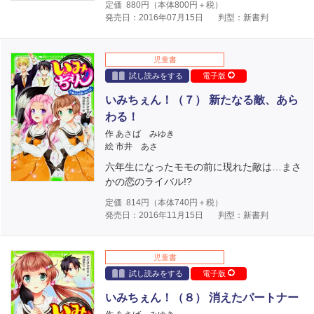
定価
880
円（本体
800
円＋税）
発売日：2016年07月15日
判型：新書判
児童書
試し読みをする
電子版
いみちぇん！（７） 新たなる敵、あら
わる！
作 あさば みゆき
絵 市井 あさ
六年生になったモモの前に現れた敵は…まさ
かの恋のライバル!?
定価
814
円（本体
740
円＋税）
発売日：2016年11月15日
判型：新書判
児童書
試し読みをする
電子版
いみちぇん！（８） 消えたパートナー