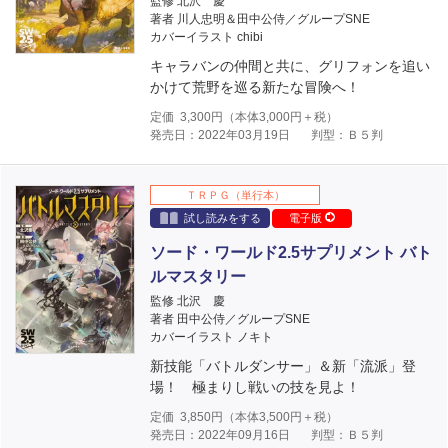
監修 北沢 慶
著者 川人忠明＆田中公侍／グループSNE
カバーイラスト chibi
キャラバンの仲間と共に、グリフォンを追い
かけて荒野を巡る新たな冒険へ！
定価
3,300
円（本体
3,000
円＋税）
発売日：2022年03月19日
判型：Ｂ５判
ＴＲＰＧ（単行本）
試し読みをする
電子版
ソード・ワールド2.5サプリメント バト
ルマスタリー
監修 北沢 慶
著者 田中公侍／グループSNE
カバーイラスト ノキト
新技能「バトルダンサー」＆新「流派」登
場！ 極まりし戦いの技を見よ！
定価
3,850
円（本体
3,500
円＋税）
発売日：2022年09月16日
判型：Ｂ５判