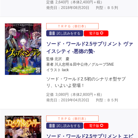
定価
2,640
円（本体
2,400
円＋税）
発売日：2018年08月20日
判型：Ｂ５判
ＴＲＰＧ（単行本）
試し読みをする
電子版
ソード・ワールド2.5サプリメント ヴァ
イスシティ ‐悪徳の贄‐
監修 北沢 慶
著者 川人忠明＆田中公侍／グループSNE
イラスト lack
ソード・ワールド2.5初のシナリオ型サプ
リ、いよいよ登場！
定価
3,080
円（本体
2,800
円＋税）
発売日：2019年04月20日
判型：Ｂ５判
ＴＲＰＧ（単行本）
試し読みをする
電子版
ソード・ワールド2.5サプリメント エピ