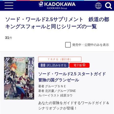
ソード・ワールド2.5サプリメント 鉄道の都
キングスフォールと同じシリーズの一覧
31
件
発売中・公開中のみを表示
ＴＲＰＧ（単行本）
試し読みをする
電子版
ソード・ワールド2.5 スタートガイド
冒険の国グランゼール
著者 グループＳＮＥ
著者 北沢慶／グループSNE
カバーイラスト 緋原ヨウ
あなたの冒険をガイドするワールドガイド＆
シナリオブックが登場！