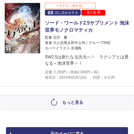
ＴＲＰＧ（単行本）
試し読みをする
電子版
ソード・ワールド2.5サプリメント 泡沫
世界モノクロマティカ
監修 北沢 慶
著者 川人忠明＆田中公侍／グループSNE
カバーイラスト 水溜鳥
SW2.5は新たなる次元へ！ ラクシアとは異
なる＜泡沫世界＞！
定価
2,200
円（本体
2,000
円＋税）
発売日：2024年03月19日
判型：Ｂ６判
もっと見る
元のページに戻る