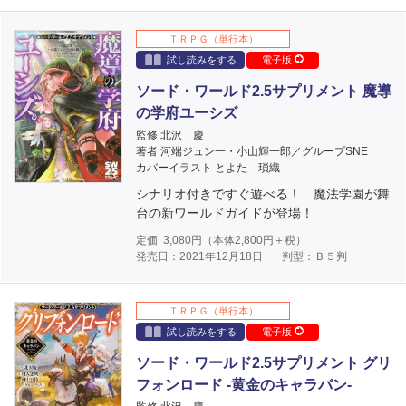
ＴＲＰＧ（単行本）
試し読みをする
電子版
ソード・ワールド2.5サプリメント 魔導
の学府ユーシズ
監修 北沢 慶
著者 河端ジュン一・小山輝一郎／グループSNE
カバーイラスト とよた 瑣織
シナリオ付きですぐ遊べる！ 魔法学園が舞
台の新ワールドガイドが登場！
定価
3,080
円（本体
2,800
円＋税）
発売日：2021年12月18日
判型：Ｂ５判
ＴＲＰＧ（単行本）
試し読みをする
電子版
ソード・ワールド2.5サプリメント グリ
フォンロード ‐黄金のキャラバン‐