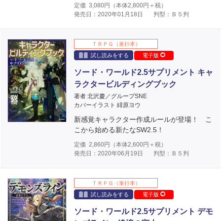
定価
3,080
円（本体
2,800
円＋税）
発売日：2020年01月18日
判型：Ｂ５判
ＴＲＰＧ（単行本）
試し読みをする
電子版
ソード・ワールド2.5サプリメント キャ
ラクタービルディングブック
著者 北沢慶／グループSNE
カバーイラスト 緋原ヨウ
新感覚キャラクター作成ルールが登場！ こ
こから始める新たなSW2.5！
定価
2,860
円（本体
2,600
円＋税）
発売日：2020年06月19日
判型：Ｂ５判
ＴＲＰＧ（単行本）
試し読みをする
電子版
ソード・ワールド2.5サプリメント デモ