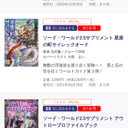
発売日：2020年10月20日
判型：Ｂ５判
ＴＲＰＧ（単行本）
試し読みをする
電子版
ソード・ワールド2.5サプリメント 星座
の町サイレックオード
著者 北沢慶／グループSNE
カバーイラスト 大熊 まい
無数の浮遊岩を渡り歩く冒険へ！ 星と石の
空を往くワールドガイド第３弾！
定価
3,080
円（本体
2,800
円＋税）
発売日：2021年03月19日
判型：Ｂ５判
ＴＲＰＧ（単行本）
試し読みをする
電子版
ソード・ワールド2.5サプリメント アウ
トロープロファイルブック