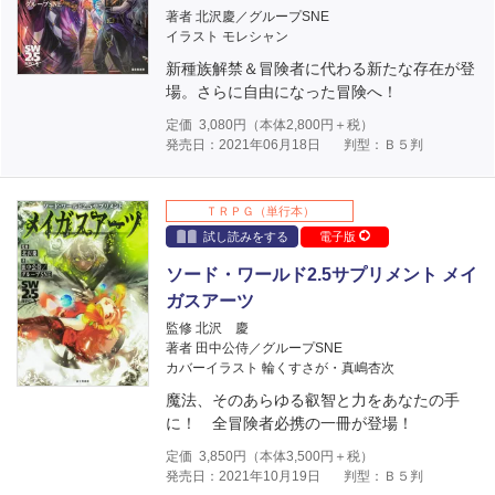
著者 北沢慶／グループSNE
イラスト モレシャン
新種族解禁＆冒険者に代わる新たな存在が登
場。さらに自由になった冒険へ！
定価
3,080
円（本体
2,800
円＋税）
発売日：2021年06月18日
判型：Ｂ５判
ＴＲＰＧ（単行本）
試し読みをする
電子版
ソード・ワールド2.5サプリメント メイ
ガスアーツ
監修 北沢 慶
著者 田中公侍／グループSNE
カバーイラスト 輪くすさが・真嶋杏次
魔法、そのあらゆる叡智と力をあなたの手
に！ 全冒険者必携の一冊が登場！
定価
3,850
円（本体
3,500
円＋税）
発売日：2021年10月19日
判型：Ｂ５判