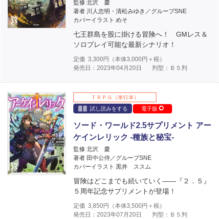
監修 北沢 慶
著者 川人忠明・清松みゆき／グループSNE
カバーイラスト めそ
七王群島を股に掛ける冒険へ！ GMレス＆
ソロプレイ可能な最新シナリオ！
定価
3,300
円（本体
3,000
円＋税）
発売日：2023年04月20日
判型：Ｂ５判
ＴＲＰＧ（単行本）
試し読みをする
電子版
ソード・ワールド2.5サプリメント アー
ケインレリック ‐種族と秘宝‐
監修 北沢 慶
著者 田中公侍／グループSNE
カバーイラスト 黒井 ススム
冒険はどこまでも続いていく――『２．５』
５周年記念サプリメントが登場！
定価
3,850
円（本体
3,500
円＋税）
発売日：2023年07月20日
判型：Ｂ５判