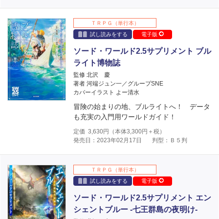
ＴＲＰＧ（単行本）
試し読みをする
電子版
ソード・ワールド2.5サプリメント ブル
ライト博物誌
監修 北沢 慶
著者 河端ジュン一／グループSNE
カバーイラスト よー清水
冒険の始まりの地、ブルライトへ！ データ
も充実の入門用ワールドガイド！
定価
3,630
円（本体
3,300
円＋税）
発売日：2023年02月17日
判型：Ｂ５判
ＴＲＰＧ（単行本）
試し読みをする
電子版
ソード・ワールド2.5サプリメント エン
シェントブルー ‐七王群島の夜明け‐