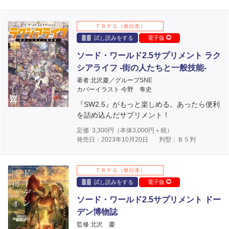
ＴＲＰＧ（単行本）
試し読みをする
電子版
ソード・ワールド2.5サプリメント ラク
シアライフ ‐街の人たちと一般技能‐
著者 北沢慶／グループSNE
カバーイラスト 今野 隼史
『SW2.5』がもっと楽しめる。あったら便利
を詰め込んだサプリメント！
定価
3,300
円（本体
3,000
円＋税）
発売日：2023年10月20日
判型：Ｂ５判
ＴＲＰＧ（単行本）
試し読みをする
電子版
ソード・ワールド2.5サプリメント ドー
デン博物誌
監修 北沢 慶