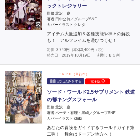
ックトレジャリー
監修 北沢 慶
著者 田中公侍／グループSNE
カバーイラスト クレタ
アイテム大量追加＆各種技能や神々の解説
も！ アルフレイムを遊びつくせ！
定価
3,740
円（本体
3,400
円＋税）
発売日：2019年10月19日
判型：Ｂ５判
ＴＲＰＧ（単行本）
試し読みをする
電子版
ソード・ワールド2.5サプリメント 鉄道
の都キングスフォール
監修 北沢 慶
著者 ベーテ・有理・黒崎／グループSNE
カバーイラスト chibi
あなたの冒険をガイドするワールドガイド第
二弾！ 舞台はドーデン地方へ！