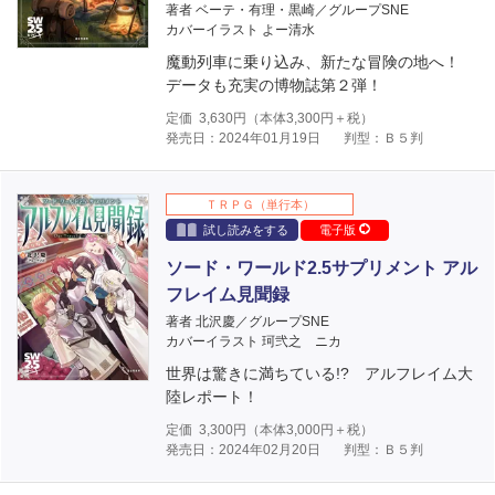
著者 ベーテ・有理・黒崎／グループSNE
カバーイラスト よー清水
魔動列車に乗り込み、新たな冒険の地へ！
データも充実の博物誌第２弾！
定価
3,630
円（本体
3,300
円＋税）
発売日：2024年01月19日
判型：Ｂ５判
ＴＲＰＧ（単行本）
試し読みをする
電子版
ソード・ワールド2.5サプリメント アル
フレイム見聞録
著者 北沢慶／グループSNE
カバーイラスト 珂弐之 ニカ
世界は驚きに満ちている!? アルフレイム大
陸レポート！
定価
3,300
円（本体
3,000
円＋税）
発売日：2024年02月20日
判型：Ｂ５判