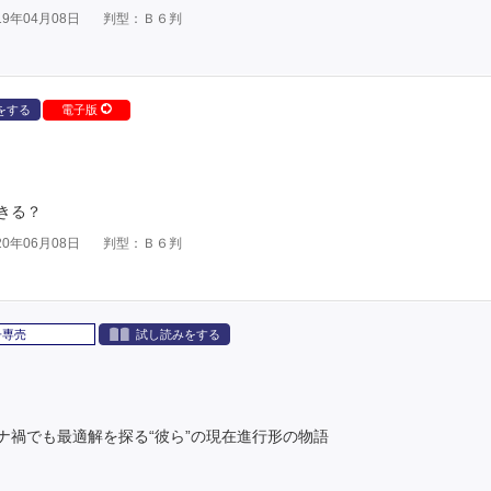
9年04月08日
判型：Ｂ６判
をする
電子版
きる？
0年06月08日
判型：Ｂ６判
子専売
試し読みをする
ナ禍でも最適解を探る“彼ら”の現在進行形の物語