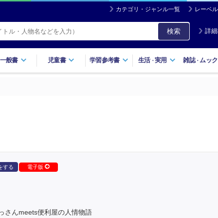
カテゴリ・ジャンル一覧
レーベル
検索
詳細
一般書
児童書
学習参考書
生活
実用
雑誌
ムック
・
・
をする
電子版
さんmeets便利屋の人情物語