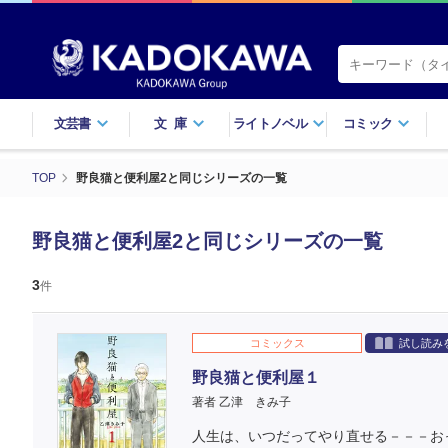
文芸書
文庫
ライトノベル
コミック
TOP
野良猫と便利屋2と同じシリーズの一覧
野良猫と便利屋2と同じシリーズの一覧
3
件
コミックス
試し読み
野良猫と便利屋１
著者 乙津 きみ子
人生は、いつだってやり直せる－－－おっ