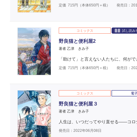
定価
715
円（本体
650
円＋税）
発売日：201
コミックス
試し読み
野良猫と便利屋2
著者 乙津 きみ子
「助けて」と言えない人たちに、何がで
定価
715
円（本体
650
円＋税）
発売日：202
コミックス
電
野良猫と便利屋３
著者 乙津 きみ子
人生は、いつだってやり直せる――コロ
発売日：2022年06月08日