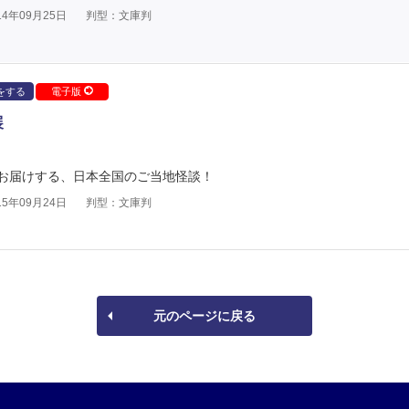
4年09月25日
判型：文庫判
をする
電子版
展
お届けする、日本全国のご当地怪談！
5年09月24日
判型：文庫判
元のページに戻る