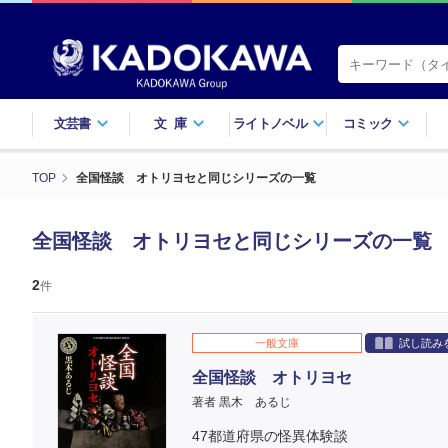
文芸書
文庫
ライトノベル
コミック
TOP
全国怪談 オトリヨセと同じシリーズの一覧
全国怪談 オトリヨセと同じシリーズの一覧
2
件
一般文庫
試し読み
全国怪談 オトリヨセ
著者 黒木 あるじ
47都道府県の怪異体験談