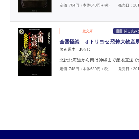
定価
704
円（本体
640
円＋税）
発売日：201
一般文庫
試し読み
全国怪談 オトリヨセ 恐怖大物産
著者 黒木 あるじ
北は北海道から南は沖縄まで産地直送で
定価
748
円（本体
680
円＋税）
発売日：201