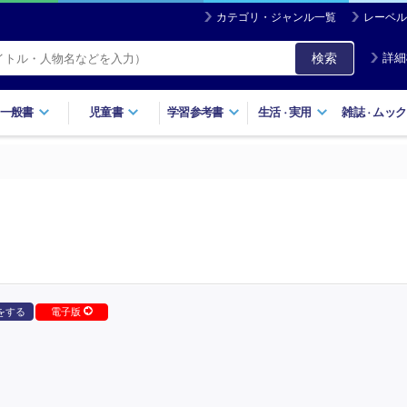
カテゴリ・ジャンル一覧
レーベル
検索
詳細
一般書
児童書
学習参考書
生活
実用
雑誌
ムック
・
・
をする
電子版