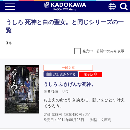
うしろ 死神と白の聖女。と同じシリーズの一
覧
3
件
発売中・公開中のみを表示
一般文庫
試し読みをする
電子版
うしろ ふきげんな死神。
著者 後藤 リウ
おまえの命と引き換えに、願いをひとつ叶え
てやろう。
定価
528
円（本体
480
円＋税）
発売日：2014年09月25日
判型：文庫判