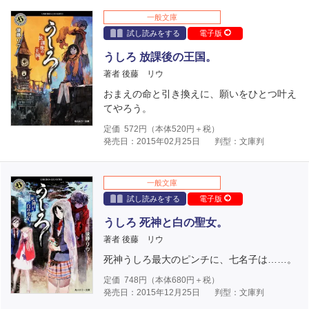
一般文庫
試し読みをする
電子版
うしろ 放課後の王国。
著者 後藤 リウ
おまえの命と引き換えに、願いをひとつ叶え
てやろう。
定価
572
円（本体
520
円＋税）
発売日：2015年02月25日
判型：文庫判
一般文庫
試し読みをする
電子版
うしろ 死神と白の聖女。
著者 後藤 リウ
死神うしろ最大のピンチに、七名子は……。
定価
748
円（本体
680
円＋税）
発売日：2015年12月25日
判型：文庫判