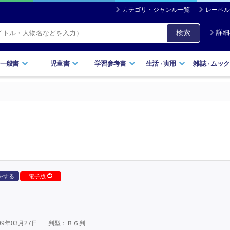
カテゴリ・ジャンル一覧
レーベル
検索
詳細
一般書
児童書
学習参考書
生活
実用
雑誌
ムック
・
・
をする
電子版
9年03月27日
判型：Ｂ６判