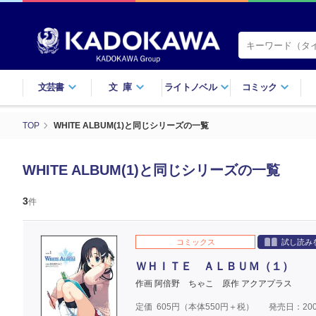
文芸書
文庫
ライトノベル
コミック
TOP
WHITE ALBUM(1)と同じシリーズの一覧
WHITE ALBUM(1)と同じシリーズの一覧
3
件
コミックス
試し読み
ＷＨＩＴＥ ＡＬＢＵＭ（１）
作画 阿倍野 ちゃこ
原作 アクアプラス
定価
605
円（本体
550
円＋税）
発売日：200