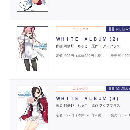
コミックス
試し読み
ＷＨＩＴＥ ＡＬＢＵＭ（２）
作画 阿倍野 ちゃこ
原作 アクアプラス
定価
605
円（本体
550
円＋税）
発売日：200
コミックス
試し読み
ＷＨＩＴＥ ＡＬＢＵＭ（３）
著者 阿倍野 ちゃこ
原作 アクアプラス
定価
627
円（本体
570
円＋税）
発売日：201