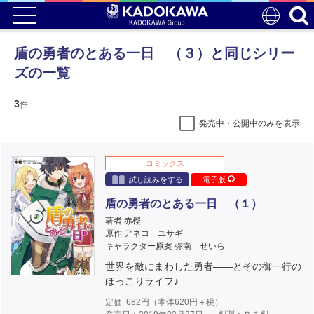
盾の勇者のとある一日 （３）と同じシリー
ズの一覧
3
件
発売中・公開中のみを表示
コミックス
試し読みをする
電子版
盾の勇者のとある一日 （１）
著者 赤樫
原作 アネコ ユサギ
キャラクター原案 弥南 せいら
世界を敵にまわした勇者――とその御一行の
ほっこりライフ♪
定価
682
円（本体
620
円＋税）