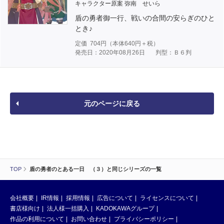
キャラクター原案 弥南 せいら
盾の勇者御一行、戦いの合間の安らぎのひと
とき♪
定価
704
円（本体
640
円＋税）
発売日：2020年08月26日
判型：Ｂ６判
元のページに戻る
TOP
盾の勇者のとある一日 （３）と同じシリーズの一覧
会社概要
IR情報
採用情報
広告について
ライセンスについて
書店様向け
法人様一括購入
KADOKAWAグループ
作品の利用について
お問い合わせ
プライバシーポリシー