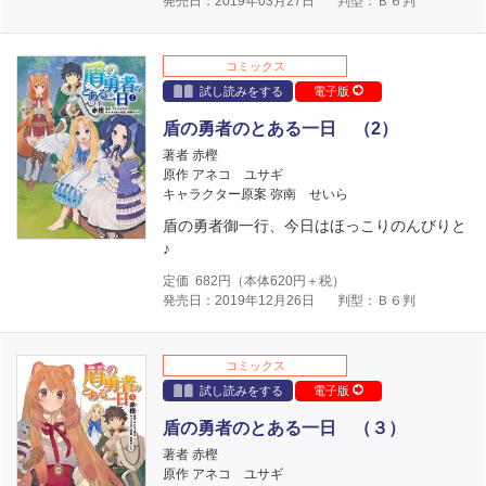
発売日：2019年03月27日
判型：Ｂ６判
コミックス
試し読みをする
電子版
盾の勇者のとある一日 （2）
著者 赤樫
原作 アネコ ユサギ
キャラクター原案 弥南 せいら
盾の勇者御一行、今日はほっこりのんびりと
♪
定価
682
円（本体
620
円＋税）
発売日：2019年12月26日
判型：Ｂ６判
コミックス
試し読みをする
電子版
盾の勇者のとある一日 （３）
著者 赤樫
原作 アネコ ユサギ