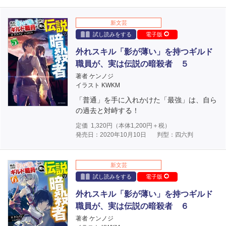
新文芸
試し読みをする
電子版
外れスキル「影が薄い」を持つギルド
職員が、実は伝説の暗殺者 ５
著者 ケンノジ
イラスト KWKM
「普通」を手に入れかけた「最強」は、自ら
の過去と対峙する！
定価
1,320
円（本体
1,200
円＋税）
発売日：2020年10月10日
判型：四六判
新文芸
試し読みをする
電子版
外れスキル「影が薄い」を持つギルド
職員が、実は伝説の暗殺者 ６
著者 ケンノジ