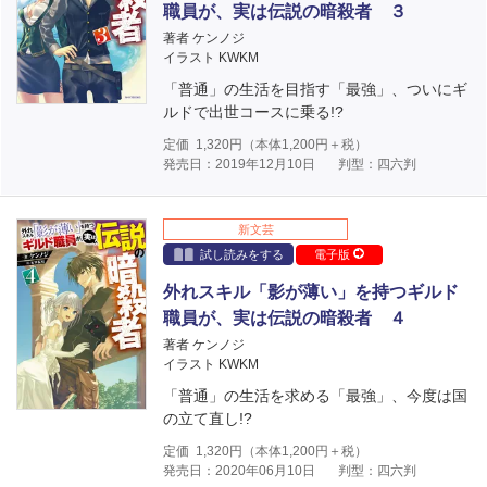
職員が、実は伝説の暗殺者 ３
著者 ケンノジ
イラスト KWKM
「普通」の生活を目指す「最強」、ついにギ
ルドで出世コースに乗る!?
定価
1,320
円（本体
1,200
円＋税）
発売日：2019年12月10日
判型：四六判
新文芸
試し読みをする
電子版
外れスキル「影が薄い」を持つギルド
職員が、実は伝説の暗殺者 ４
著者 ケンノジ
イラスト KWKM
「普通」の生活を求める「最強」、今度は国
の立て直し!?
定価
1,320
円（本体
1,200
円＋税）
発売日：2020年06月10日
判型：四六判