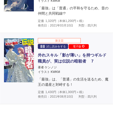
イラスト KWKM
「最強」は「普通」の平和を守るため、昔の
仲間と共同戦線!?
定価
1,320
円（本体
1,200
円＋税）
発売日：2021年03月10日
判型：四六判
新文芸
試し読みをする
電子版
外れスキル「影が薄い」を持つギルド
職員が、実は伝説の暗殺者 ７
著者 ケンノジ
イラスト KWKM
「最強」は、「普通」の生活を送るため、魔
王の遺産と対峙する！
定価
1,430
円（本体
1,300
円＋税）
発売日：2021年08月10日
判型：四六判