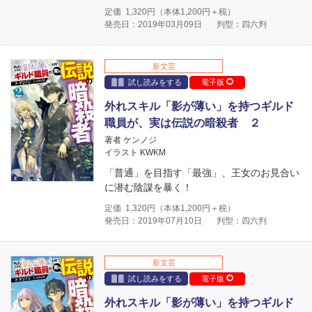
定価
1,320
円（本体
1,200
円＋税）
発売日：2019年03月09日
判型：四六判
新文芸
試し読みをする
電子版
外れスキル「影が薄い」を持つギルド
職員が、実は伝説の暗殺者 ２
著者 ケンノジ
イラスト KWKM
「普通」を目指す「最強」、王女のお見合い
に潜む陰謀を暴く！
定価
1,320
円（本体
1,200
円＋税）
発売日：2019年07月10日
判型：四六判
新文芸
試し読みをする
電子版
外れスキル「影が薄い」を持つギルド