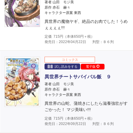
著者 山田 モジ美
原作 赤石 赫々
キャラクター原案 東西
異世界の魔物ヤギ、絶品のお肉でした！うめ
ぇぇぇぇ!!!
定価
715
円（本体
650
円＋税）
発売日：2022年04月22日
判型：Ｂ６判
コミックス
試し読みをする
電子版
異世界チートサバイバル飯 ９
著者 山田 モジ美
原作 赤石 赫々
キャラクター原案 東西
異世界の山蛇、蒲焼きにしたら滋養強壮がす
ごかった！ マジ美味い!!!
定価
715
円（本体
650
円＋税）
発売日：2022年09月22日
判型：Ｂ６判