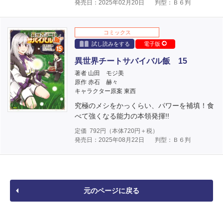
発売日：2025年02月20日
判型：Ｂ６判
コミックス
試し読みをする
電子版
異世界チートサバイバル飯 15
著者 山田 モジ美
原作 赤石 赫々
キャラクター原案 東西
究極のメシをかっくらい、パワーを補填！食
べて強くなる能力の本領発揮!!
定価
792
円（本体
720
円＋税）
発売日：2025年08月22日
判型：Ｂ６判
元のページに戻る