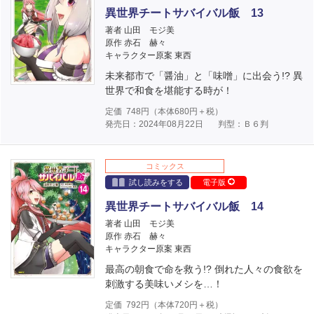
異世界チートサバイバル飯 13
著者 山田 モジ美
原作 赤石 赫々
キャラクター原案 東西
未来都市で「醤油」と「味噌」に出会う!? 異
世界で和食を堪能する時が！
定価
748
円（本体
680
円＋税）
発売日：2024年08月22日
判型：Ｂ６判
コミックス
試し読みをする
電子版
異世界チートサバイバル飯 14
著者 山田 モジ美
原作 赤石 赫々
キャラクター原案 東西
最高の朝食で命を救う!? 倒れた人々の食欲を
刺激する美味いメシを…！
定価
792
円（本体
720
円＋税）