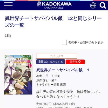
異世界チートサバイバル飯 12と同じシリー
ズの一覧
15
件
発売中・公開中のみを表示
コミックス
試し読みをする
電子版
異世界チートサバイバル飯 １
著者 山田 モジ美
原作 赤石 赫々
キャラクター原案 東西
異世界の謎の植物や魔物、味は美味しいし、
食べると強くなっちゃうし！
定価
660
円（本体
600
円＋税）