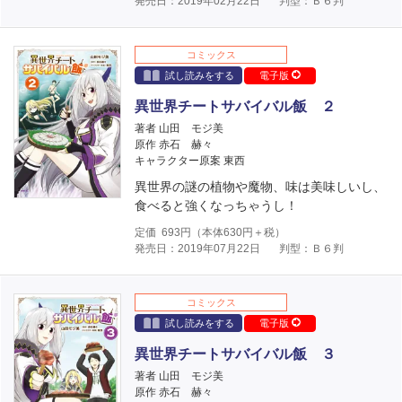
発売日：2019年02月22日
判型：Ｂ６判
コミックス
試し読みをする
電子版
異世界チートサバイバル飯 ２
著者 山田 モジ美
原作 赤石 赫々
キャラクター原案 東西
異世界の謎の植物や魔物、味は美味しいし、
食べると強くなっちゃうし！
定価
693
円（本体
630
円＋税）
発売日：2019年07月22日
判型：Ｂ６判
コミックス
試し読みをする
電子版
異世界チートサバイバル飯 ３
著者 山田 モジ美
原作 赤石 赫々