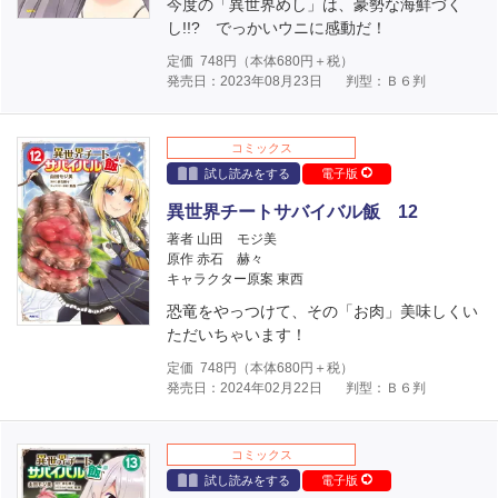
今度の「異世界めし」は、豪勢な海鮮づく
し!!? でっかいウニに感動だ！
定価
748
円（本体
680
円＋税）
発売日：2023年08月23日
判型：Ｂ６判
コミックス
試し読みをする
電子版
異世界チートサバイバル飯 12
著者 山田 モジ美
原作 赤石 赫々
キャラクター原案 東西
恐竜をやっつけて、その「お肉」美味しくい
ただいちゃいます！
定価
748
円（本体
680
円＋税）
発売日：2024年02月22日
判型：Ｂ６判
コミックス
試し読みをする
電子版