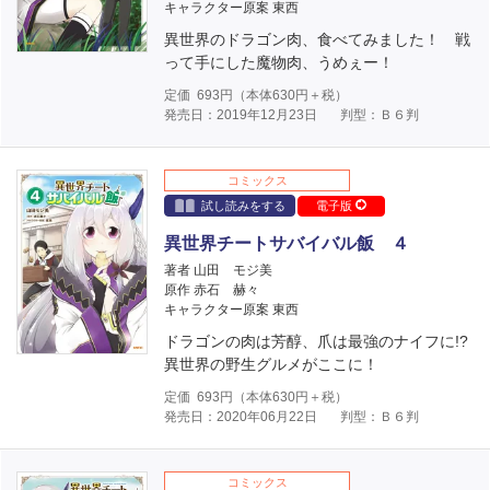
キャラクター原案 東西
異世界のドラゴン肉、食べてみました！ 戦
って手にした魔物肉、うめぇー！
定価
693
円（本体
630
円＋税）
発売日：2019年12月23日
判型：Ｂ６判
コミックス
試し読みをする
電子版
異世界チートサバイバル飯 ４
著者 山田 モジ美
原作 赤石 赫々
キャラクター原案 東西
ドラゴンの肉は芳醇、爪は最強のナイフに!?
異世界の野生グルメがここに！
定価
693
円（本体
630
円＋税）
発売日：2020年06月22日
判型：Ｂ６判
コミックス