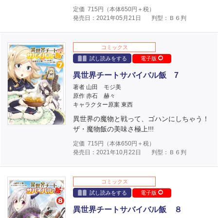
定価
715
円（本体
650
円＋税）
発売日：2021年05月21日
判型：Ｂ６判
コミックス
試し読みをする
電子版
異世界チートサバイバル飯 7
著者 山田 モジ美
原作 赤石 赫々
キャラクター原案 東西
異世界の魔物と戦って、ゴハンにしちゃう！
ザ・魔物飯の美味さ極上!!!
定価
715
円（本体
650
円＋税）
発売日：2021年10月22日
判型：Ｂ６判
コミックス
試し読みをする
電子版
異世界チートサバイバル飯 ８