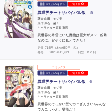
試し読みをする
電子版
異世界チートサバイバル飯 ５
著者 山田 モジ美
原作 赤石 赫々
キャラクター原案 東西
異世界の氷雪にいた魔物は巨大ザメ!? 凶暴
なのに、旨そうに見えてきた！
定価
715
円（本体
650
円＋税）
発売日：2020年11月21日
判型：Ｂ６判
コミックス
試し読みをする
電子版
異世界チートサバイバル飯 6
著者 山田 モジ美
原作 赤石 赫々
キャラクター原案 東西
異世界のでっかい蟹でカニざんまい♪みんな
でカニしゃぶ、堪能だ！