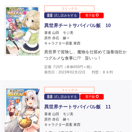
コミックス
試し読みをする
電子版
異世界チートサバイバル飯 10
著者 山田 モジ美
原作 赤石 赫々
キャラクター原案 東西
異世界で冒険し、魔物を仕留めて滋養強壮か
つグルメな食事に!? 旨いっ！
定価
715
円（本体
650
円＋税）
発売日：2023年02月22日
判型：Ｂ６判
コミックス
試し読みをする
電子版
異世界チートサバイバル飯 11
著者 山田 モジ美
原作 赤石 赫々
キャラクター原案 東西