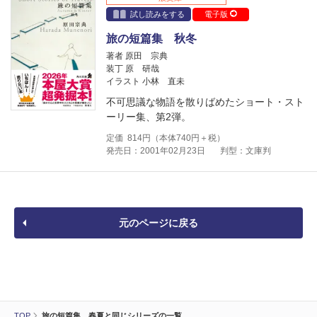
試し読みをする
電子版
旅の短篇集 秋冬
著者 原田 宗典
装丁 原 研哉
イラスト 小林 直未
不可思議な物語を散りばめたショート・スト
ーリー集、第2弾。
定価
814
円（本体
740
円＋税）
発売日：2001年02月23日
判型：文庫判
元のページに戻る
TOP
旅の短篇集 春夏と同じシリーズの一覧