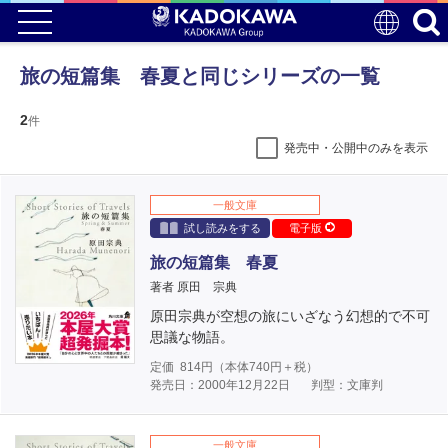
旅の短篇集 春夏と同じシリーズの一覧
2
件
発売中・公開中のみを表示
一般文庫
試し読みをする
電子版
旅の短篇集 春夏
著者 原田 宗典
原田宗典が空想の旅にいざなう幻想的で不可
思議な物語。
定価
814
円（本体
740
円＋税）
発売日：2000年12月22日
判型：文庫判
一般文庫