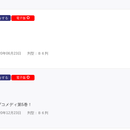
をする
電子版
0年06月23日
判型：Ｂ６判
をする
電子版
ブコメディ第5巻！
0年12月23日
判型：Ｂ６判