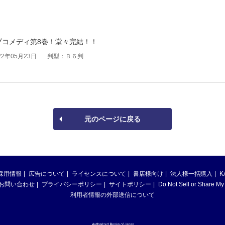
ブコメディ第8巻！堂々完結！！
2年05月23日
判型：Ｂ６判
元のページに戻る
採用情報
広告について
ライセンスについて
書店様向け
法人様一括購入
K
お問い合わせ
プライバシーポリシー
サイトポリシー
Do Not Sell or Share My
利用者情報の外部送信について