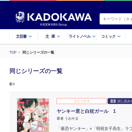
文芸書
文庫
ライトノベル
コミック
TOP
同じシリーズの一覧
同じシリーズの一覧
8
件
コミックス
試し読み
ヤンキー君と白杖ガール 1
著者 うおやま
「最恐ヤンキー」×「弱視女子高生」ラ