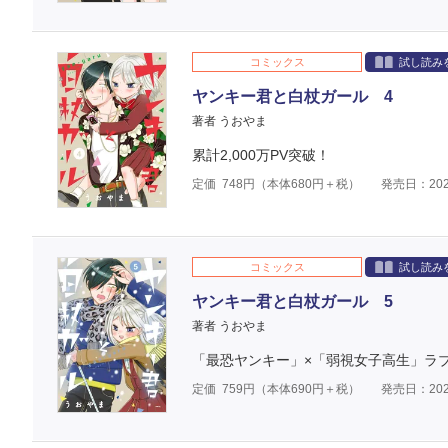
コミックス
試し読み
ヤンキー君と白杖ガール 4
著者 うおやま
累計2,000万PV突破！
定価
748
円（本体
680
円＋税）
発売日：202
コミックス
試し読み
ヤンキー君と白杖ガール 5
著者 うおやま
「最恐ヤンキー」×「弱視女子高生」ラ
定価
759
円（本体
690
円＋税）
発売日：202