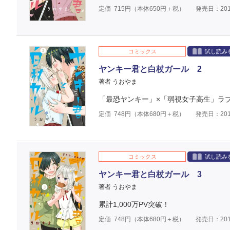
定価
715
円（本体
650
円＋税）
発売日：201
コミックス
試し読み
ヤンキー君と白杖ガール 2
著者 うおやま
「最恐ヤンキー」×「弱視女子高生」ラ
定価
748
円（本体
680
円＋税）
発売日：201
コミックス
試し読み
ヤンキー君と白杖ガール 3
著者 うおやま
累計1,000万PV突破！
定価
748
円（本体
680
円＋税）
発売日：201