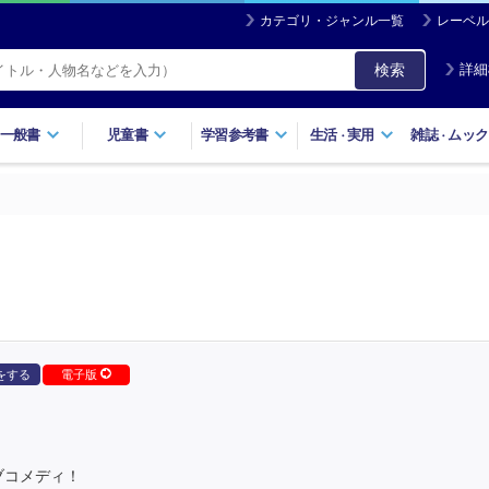
カテゴリ・ジャンル一覧
レーベル
検索
詳細
一般書
児童書
学習参考書
生活
実用
雑誌
ムック
・
・
をする
電子版
ブコメディ！