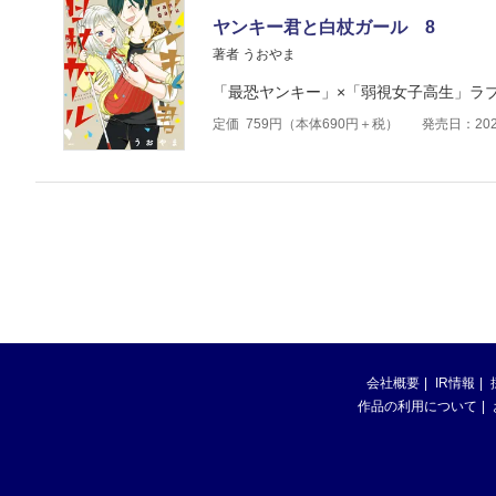
ヤンキー君と白杖ガール 8
著者 うおやま
「最恐ヤンキー」×「弱視女子高生」ラ
定価
759
円（本体
690
円＋税）
発売日：202
会社概要
IR情報
作品の利用について