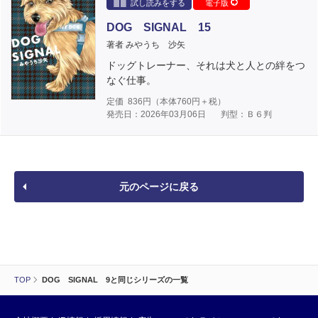
試し読みをする
電子版
DOG SIGNAL 15
著者 みやうち 沙矢
ドッグトレーナー、それは犬と人との絆をつ
なぐ仕事。
定価
836
円（本体
760
円＋税）
発売日：2026年03月06日
判型：Ｂ６判
元のページに戻る
TOP
DOG SIGNAL 9と同じシリーズの一覧