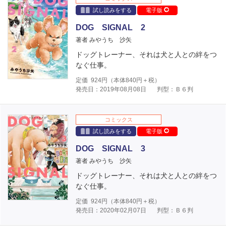
試し読みをする
電子版
DOG SIGNAL 2
著者 みやうち 沙矢
ドッグトレーナー、それは犬と人との絆をつ
なぐ仕事。
定価
924
円（本体
840
円＋税）
発売日：2019年08月08日
判型：Ｂ６判
コミックス
試し読みをする
電子版
DOG SIGNAL 3
著者 みやうち 沙矢
ドッグトレーナー、それは犬と人との絆をつ
なぐ仕事。
定価
924
円（本体
840
円＋税）
発売日：2020年02月07日
判型：Ｂ６判