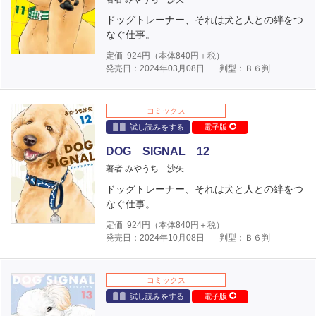
ドッグトレーナー、それは犬と人との絆をつ
なぐ仕事。
定価
924
円（本体
840
円＋税）
発売日：2024年03月08日
判型：Ｂ６判
コミックス
試し読みをする
電子版
DOG SIGNAL 12
著者 みやうち 沙矢
ドッグトレーナー、それは犬と人との絆をつ
なぐ仕事。
定価
924
円（本体
840
円＋税）
発売日：2024年10月08日
判型：Ｂ６判
コミックス
試し読みをする
電子版