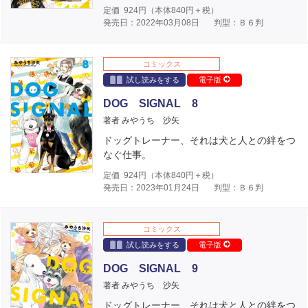
定価
924
円（本体
840
円＋税）
発売日：2022年03月08日
判型：Ｂ６判
コミックス
試し読みをする
電子版
DOG SIGNAL 8
著者 みやうち 沙矢
ドッグトレーナー、それは犬と人との絆をつ
なぐ仕事。
定価
924
円（本体
840
円＋税）
発売日：2023年01月24日
判型：Ｂ６判
コミックス
試し読みをする
電子版
DOG SIGNAL 9
著者 みやうち 沙矢
ドッグトレーナー、それは犬と人との絆をつ