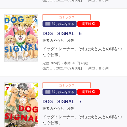
発売日：2021年03月08日
判型：Ｂ６判
コミックス
試し読みをする
電子版
DOG SIGNAL 6
著者 みやうち 沙矢
ドッグトレーナー、それは犬と人との絆をつ
なぐ仕事。
定価
924
円（本体
840
円＋税）
発売日：2021年09月08日
判型：Ｂ６判
コミックス
試し読みをする
電子版
DOG SIGNAL 7
著者 みやうち 沙矢
ドッグトレーナー、それは犬と人との絆をつ
なぐ仕事。