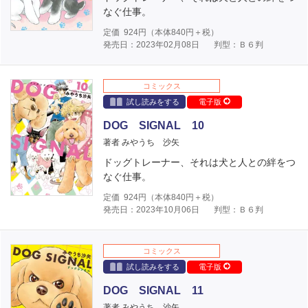
なぐ仕事。
定価
924
円（本体
840
円＋税）
発売日：2023年02月08日
判型：Ｂ６判
コミックス
試し読みをする
電子版
DOG SIGNAL 10
著者 みやうち 沙矢
ドッグトレーナー、それは犬と人との絆をつ
なぐ仕事。
定価
924
円（本体
840
円＋税）
発売日：2023年10月06日
判型：Ｂ６判
コミックス
試し読みをする
電子版
DOG SIGNAL 11
著者 みやうち 沙矢