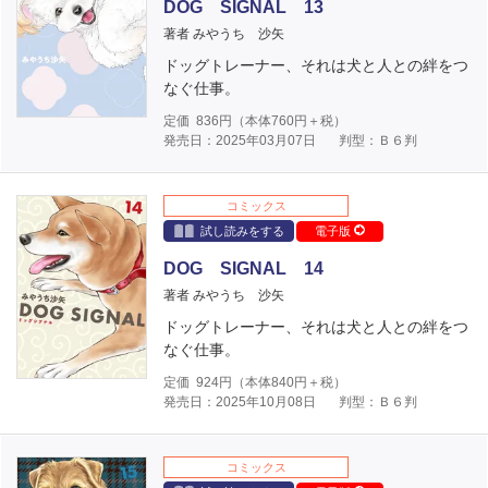
DOG SIGNAL 13
著者 みやうち 沙矢
ドッグトレーナー、それは犬と人との絆をつ
なぐ仕事。
定価
836
円（本体
760
円＋税）
発売日：2025年03月07日
判型：Ｂ６判
コミックス
試し読みをする
電子版
DOG SIGNAL 14
著者 みやうち 沙矢
ドッグトレーナー、それは犬と人との絆をつ
なぐ仕事。
定価
924
円（本体
840
円＋税）
発売日：2025年10月08日
判型：Ｂ６判
コミックス