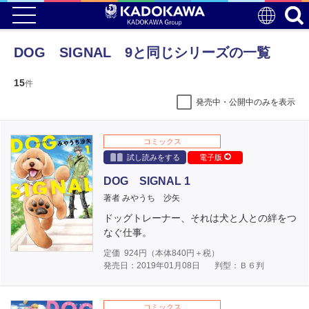
DOG SIGNAL 9と同じシリーズの一覧
15
件
発売中・公開中のみを表示
コミックス
試し読みをする
電子版
DOG SIGNAL 1
著者 みやうち 沙矢
ドッグトレーナー、それは犬と人との絆をつ
なぐ仕事。
定価
924
円（本体
840
円＋税）
発売日：2019年01月08日
判型：Ｂ６判
コミックス