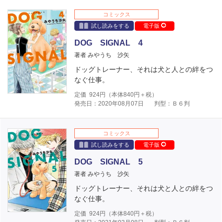
コミックス
試し読みをする
電子版
DOG SIGNAL 4
著者 みやうち 沙矢
ドッグトレーナー、それは犬と人との絆をつ
なぐ仕事。
定価
924
円（本体
840
円＋税）
発売日：2020年08月07日
判型：Ｂ６判
コミックス
試し読みをする
電子版
DOG SIGNAL 5
著者 みやうち 沙矢
ドッグトレーナー、それは犬と人との絆をつ
なぐ仕事。
定価
924
円（本体
840
円＋税）