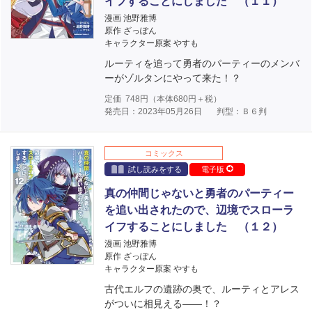
イフすることにしました （１１）
漫画 池野雅博
原作 ざっぽん
キャラクター原案 やすも
ルーティを追って勇者のパーティーのメンバ
ーがゾルタンにやって来た！？
定価
748
円（本体
680
円＋税）
発売日：2023年05月26日
判型：Ｂ６判
コミックス
試し読みをする
電子版
真の仲間じゃないと勇者のパーティー
を追い出されたので、辺境でスローラ
イフすることにしました （１２）
漫画 池野雅博
原作 ざっぽん
キャラクター原案 やすも
古代エルフの遺跡の奥で、ルーティとアレス
がついに相見える――！？