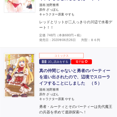
漫画 池野雅博
原作 ざっぽん
キャラクター原案 やすも
レッドとリットが二人っきりの川辺で水着デ
ート！！
定価
748
円（本体
680
円＋税）
発売日：2020年06月26日
判型：Ｂ６判
コミックス
試し読みをする
電子版
真の仲間じゃないと勇者のパーティー
を追い出されたので、辺境でスローラ
イフすることにしました （５）
漫画 池野雅博
原作 ざっぽん
キャラクター原案 やすも
勇者・ルーティとそのパーティーは先代魔王
の兵器を求めて遺跡探索へ！