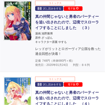
コミックス
試し読みをする
電子版
真の仲間じゃないと勇者のパーティー
を追い出されたので、辺境でスローラ
イフすることにしました （３）
漫画 池野雅博
原作 ざっぽん
キャラクター原案 やすも
レッドがリットとロガーヴィア公国を救った
過去回想が決着！
定価
748
円（本体
680
円＋税）
発売日：2020年01月24日
判型：Ｂ６判
コミックス
試し読みをする
電子版
真の仲間じゃないと勇者のパーティー
を追い出されたので、辺境でスローラ
イフすることにしました （４）