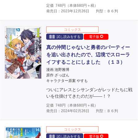
定価
748
円（本体
680
円＋税）
発売日：2023年12月26日
判型：Ｂ６判
コミックス
試し読みをする
電子版
真の仲間じゃないと勇者のパーティー
を追い出されたので、辺境でスローラ
イフすることにしました （１３）
漫画 池野雅博
原作 ざっぽん
キャラクター原案 やすも
ついにアレスとシサンダンがレッドたちに戦
いを仕掛けてきたのだが――！？
定価
748
円（本体
680
円＋税）
発売日：2024年02月26日
判型：Ｂ６判
コミックス
試し読みをする
電子版