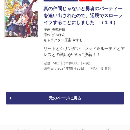
真の仲間じゃないと勇者のパーティー
を追い出されたので、辺境でスローラ
イフすることにしました （１４）
漫画 池野雅博
原作 ざっぽん
キャラクター原案 やすも
リットとシサンダン、レッド＆ルーティとア
レスとの戦いがついに決着！！
定価
748
円（本体
680
円＋税）
発売日：2024年08月26日
判型：Ｂ６判
元のページに戻る