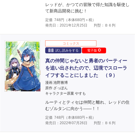
レッドが、かつての冒険で得た知識を駆使し
て新商品開発に挑む！
定価
748
円（本体
680
円＋税）
発売日：2021年12月25日
判型：Ｂ６判
コミックス
試し読みをする
電子版
真の仲間じゃないと勇者のパーティー
を追い出されたので、辺境でスローラ
イフすることにしました （９）
漫画 池野雅博
原作 ざっぽん
キャラクター原案 やすも
ルーティとティセは仲間と離れ、レッドの住
むゾルタンに向かう――！！
定価
748
円（本体
680
円＋税）
発売日：2022年07月26日
判型：Ｂ６判