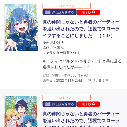
コミックス
試し読みをする
電子版
真の仲間じゃないと勇者のパーティー
を追い出されたので、辺境でスローラ
イフすることにしました （１０）
漫画 池野雅博
原作 ざっぽん
キャラクター原案 やすも
ルーティはゾルタンの街でレッドと共に居る
選択をしたのだが――！？
定価
748
円（本体
680
円＋税）
発売日：2022年11月25日
判型：Ｂ６判
コミックス
試し読みをする
電子版
真の仲間じゃないと勇者のパーティー
を追い出されたので、辺境でスローラ