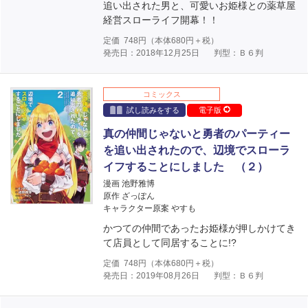
追い出された男と、可愛いお姫様との薬草屋
経営スローライフ開幕！！
定価
748
円（本体
680
円＋税）
発売日：2018年12月25日
判型：Ｂ６判
コミックス
試し読みをする
電子版
真の仲間じゃないと勇者のパーティー
を追い出されたので、辺境でスローラ
イフすることにしました （２）
漫画 池野雅博
原作 ざっぽん
キャラクター原案 やすも
かつての仲間であったお姫様が押しかけてき
て店員として同居することに!?
定価
748
円（本体
680
円＋税）
発売日：2019年08月26日
判型：Ｂ６判