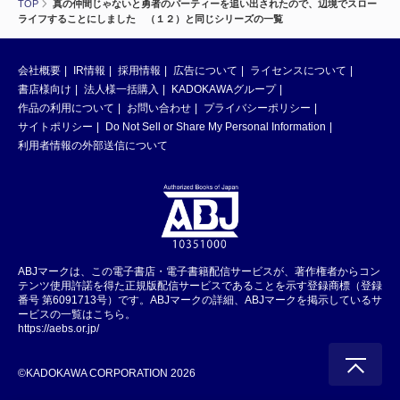
TOP
真の仲間じゃないと勇者のパーティーを追い出されたので、辺境でスロー
ライフすることにしました （１２）と同じシリーズの一覧
会社概要
IR情報
採用情報
広告について
ライセンスについて
書店様向け
法人様一括購入
KADOKAWAグループ
作品の利用について
お問い合わせ
プライバシーポリシー
サイトポリシー
Do Not Sell or Share My Personal Information
利用者情報の外部送信について
ABJマークは、この電子書店・電子書籍配信サービスが、著作権者からコン
テンツ使用許諾を得た正規版配信サービスであることを示す登録商標（登録
番号 第6091713号）です。ABJマークの詳細、ABJマークを掲示しているサ
ービスの一覧はこちら。
https://aebs.or.jp/
©KADOKAWA CORPORATION 2026