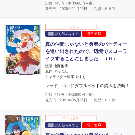
定価
748
円（本体
680
円＋税）
発売日：2020年11月25日
判型：Ｂ６判
コミックス
試し読みをする
電子版
真の仲間じゃないと勇者のパーティー
を追い出されたので、辺境でスローラ
イフすることにしました （６）
漫画 池野雅博
原作 ざっぽん
キャラクター原案 やすも
レッド、ついにダブルベッドの購入を決断！
定価
748
円（本体
680
円＋税）
発売日：2021年06月25日
判型：Ｂ６判
コミックス
試し読みをする
電子版