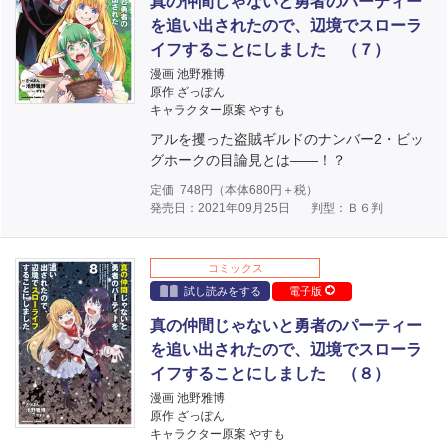
真の仲間じゃないと勇者のパーティー
を追い出されたので、辺境でスローラ
イフすることにしました （７）
漫画 池野雅博
原作 ざっぽん
キャラクター原案 やすも
アルを攫った盗賊ギルドのナンバー2・ビッ
グホークの目論見とは――！？
定価
748
円（本体
680
円＋税）
発売日：2021年09月25日
判型：Ｂ６判
コミックス
試し読みをする
電子版
真の仲間じゃないと勇者のパーティー
を追い出されたので、辺境でスローラ
イフすることにしました （８）
漫画 池野雅博
原作 ざっぽん
キャラクター原案 やすも