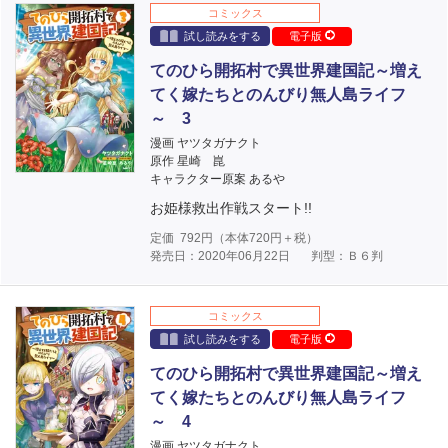
コミックス
試し読みをする
電子版
てのひら開拓村で異世界建国記～増え
てく嫁たちとのんびり無人島ライフ
～ 3
漫画 ヤツタガナクト
原作 星崎 崑
キャラクター原案 あるや
お姫様救出作戦スタート!!
定価
792
円（本体
720
円＋税）
発売日：2020年06月22日
判型：Ｂ６判
コミックス
試し読みをする
電子版
てのひら開拓村で異世界建国記～増え
てく嫁たちとのんびり無人島ライフ
～ 4
漫画 ヤツタガナクト