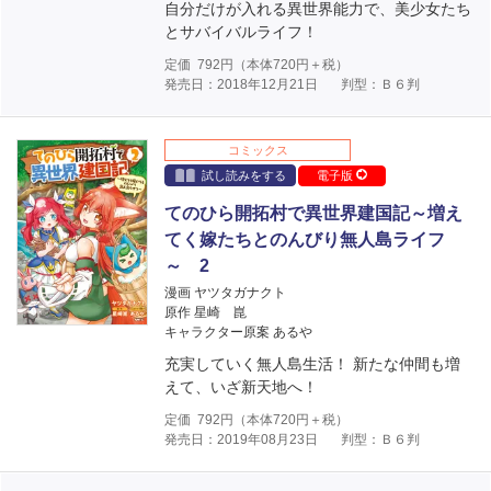
自分だけが入れる異世界能力で、美少女たち
とサバイバルライフ！
定価
792
円（本体
720
円＋税）
発売日：2018年12月21日
判型：Ｂ６判
コミックス
試し読みをする
電子版
てのひら開拓村で異世界建国記～増え
てく嫁たちとのんびり無人島ライフ
～ 2
漫画 ヤツタガナクト
原作 星崎 崑
キャラクター原案 あるや
充実していく無人島生活！ 新たな仲間も増
えて、いざ新天地へ！
定価
792
円（本体
720
円＋税）
発売日：2019年08月23日
判型：Ｂ６判