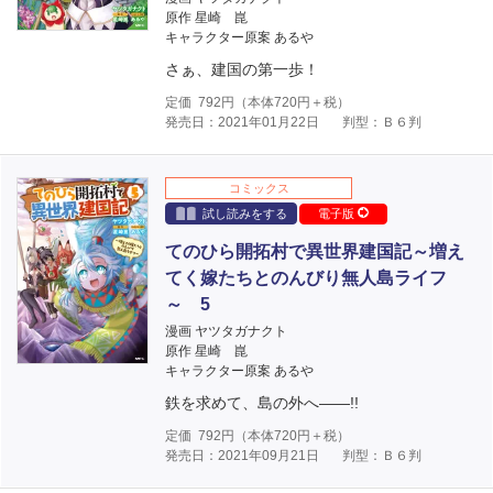
原作 星崎 崑
キャラクター原案 あるや
さぁ、建国の第一歩！
定価
792
円（本体
720
円＋税）
発売日：2021年01月22日
判型：Ｂ６判
コミックス
試し読みをする
電子版
てのひら開拓村で異世界建国記～増え
てく嫁たちとのんびり無人島ライフ
～ 5
漫画 ヤツタガナクト
原作 星崎 崑
キャラクター原案 あるや
鉄を求めて、島の外へ――!!
定価
792
円（本体
720
円＋税）
発売日：2021年09月21日
判型：Ｂ６判