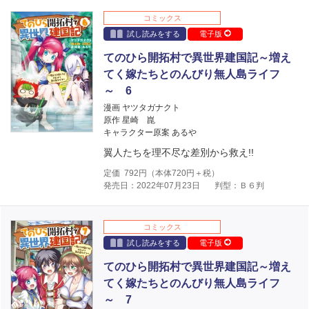
コミックス
試し読みをする
電子版
てのひら開拓村で異世界建国記～増え
てく嫁たちとのんびり無人島ライフ
～ 6
漫画 ヤツタガナクト
原作 星崎 崑
キャラクター原案 あるや
翼人たちを理不尽な差別から救え!!
定価
792
円（本体
720
円＋税）
発売日：2022年07月23日
判型：Ｂ６判
コミックス
試し読みをする
電子版
てのひら開拓村で異世界建国記～増え
てく嫁たちとのんびり無人島ライフ
～ 7