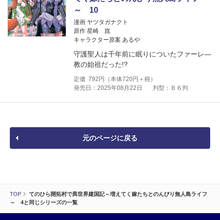
～ 10
漫画 ヤツタガナクト
原作 星崎 崑
キャラクター原案 あるや
守護聖人は千年前に眠りについたファーレ―
教の始祖だった!?
定価
792
円（本体
720
円＋税）
発売日：2025年08月22日
判型：Ｂ６判
元のページに戻る
TOP
てのひら開拓村で異世界建国記～増えてく嫁たちとのんびり無人島ライフ
～ 4と同じシリーズの一覧