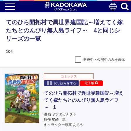
てのひら開拓村で異世界建国記～増えてく嫁
たちとのんびり無人島ライフ～ 4と同じシ
リーズの一覧
10
件
発売中・公開中のみを表示
コミックス
試し読みをする
電子版
てのひら開拓村で異世界建国記～増え
てく嫁たちとのんびり無人島ライフ
～ 1
漫画 ヤツタガナクト
原作 星崎 崑
キャラクター原案 あるや