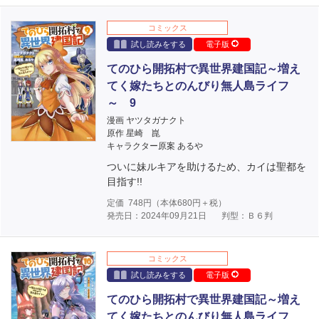
コミックス
試し読みをする
電子版
てのひら開拓村で異世界建国記～増え
てく嫁たちとのんびり無人島ライフ
～ 9
漫画 ヤツタガナクト
原作 星崎 崑
キャラクター原案 あるや
ついに妹ルキアを助けるため、カイは聖都を
目指す!!
定価
748
円（本体
680
円＋税）
発売日：2024年09月21日
判型：Ｂ６判
コミックス
試し読みをする
電子版
てのひら開拓村で異世界建国記～増え
てく嫁たちとのんびり無人島ライフ