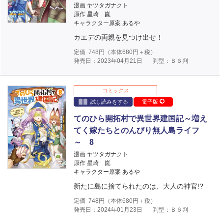
漫画 ヤツタガナクト
原作 星崎 崑
キャラクター原案 あるや
カエデの両親を見つけ出せ！
定価
748
円（本体
680
円＋税）
発売日：2023年04月21日
判型：Ｂ６判
コミックス
試し読みをする
電子版
てのひら開拓村で異世界建国記～増え
てく嫁たちとのんびり無人島ライフ
～ 8
漫画 ヤツタガナクト
原作 星崎 崑
キャラクター原案 あるや
新たに島に捨てられたのは、大人の神官!?
定価
748
円（本体
680
円＋税）
発売日：2024年01月23日
判型：Ｂ６判