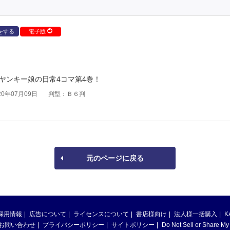
をする
電子版
りヤンキー娘の日常4コマ第4巻！
0年07月09日
判型：Ｂ６判
元のページに戻る
採用情報
広告について
ライセンスについて
書店様向け
法人様一括購入
K
お問い合わせ
プライバシーポリシー
サイトポリシー
Do Not Sell or Share My