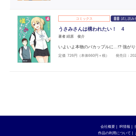
コミックス
試し読み
うさみさんは構われたい！ 4
著者 緋原 俊介
いよいよ本物のバカップルに…!? 強が
定価
726
円（本体
660
円＋税）
発売日：202
会社概要
IR情報
作品の利用について