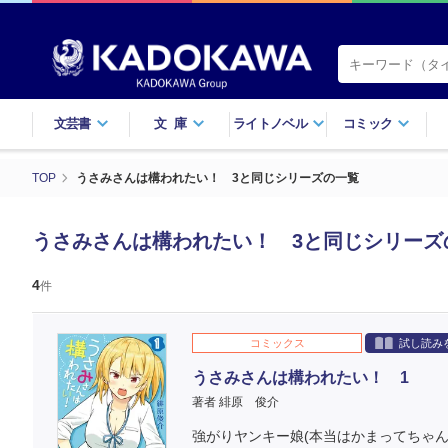
文芸書
文庫
ライトノベル
コミック
TOP
うさみさんは構われたい！ 3と同じシリーズの一覧
うさみさんは構われたい！ 3と同じシリーズ
4
件
コミックス
試し読み
うさみさんは構われたい！ 1
著者 緋原 俊介
強がりヤンキー娘(本当はかまってちゃ