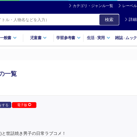
カテゴリ・ジャンル一覧
レーベル
検索
詳細
一般書
児童書
学習参考書
生活
実用
雑誌
ムック
・
・
の一覧
をする
電子版
ん)と世話焼き男子の日常ラブコメ！