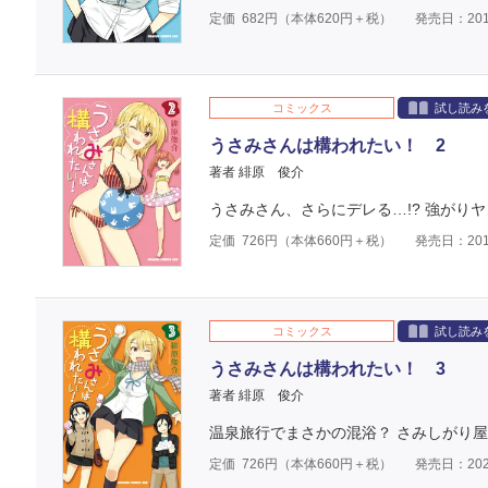
定価
682
円（本体
620
円＋税）
発売日：201
コミックス
試し読み
うさみさんは構われたい！ 2
著者 緋原 俊介
うさみさん、さらにデレる…!? 強がり
定価
726
円（本体
660
円＋税）
発売日：201
コミックス
試し読み
うさみさんは構われたい！ 3
著者 緋原 俊介
温泉旅行でまさかの混浴？ さみしがり屋
定価
726
円（本体
660
円＋税）
発売日：202