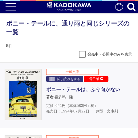
ポニー・テールに、通り雨と同じシリーズの
一覧
5
件
発売中・公開中のみを表示
一般文庫
試し読みをする
電子版
ポニー・テールは、ふり向かない
著者 喜多嶋 隆
定価
641
円（本体
583
円＋税）
発売日：1994年07月22日
判型：文庫判