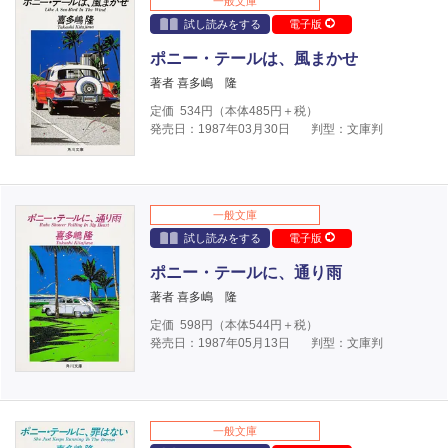
一般文庫
試し読みをする
電子版
ポニー・テールは、風まかせ
著者 喜多嶋 隆
定価
534
円（本体
485
円＋税）
発売日：1987年03月30日
判型：文庫判
一般文庫
試し読みをする
電子版
ポニー・テールに、通り雨
著者 喜多嶋 隆
定価
598
円（本体
544
円＋税）
発売日：1987年05月13日
判型：文庫判
一般文庫