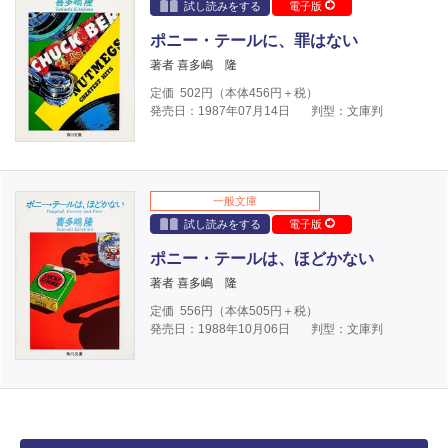
試し読みをする
電子版
ポニー・テールに、罪はない
著者 喜多嶋 隆
定価
502
円（本体
456
円＋税）
発売日：1987年07月14日
判型：文庫判
一般文庫
試し読みをする
電子版
ポニー・テールは、ほどかない
著者 喜多嶋 隆
定価
556
円（本体
505
円＋税）
発売日：1988年10月06日
判型：文庫判