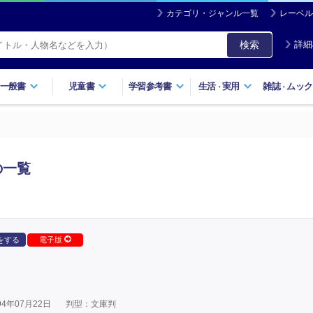
カテゴリ・ジャンル一覧
レーベル
検索
詳細
一般書
児童書
学習参考書
生活
実用
雑誌
ムック
・
・
の一覧
をする
電子版
4年07月22日
判型：文庫判