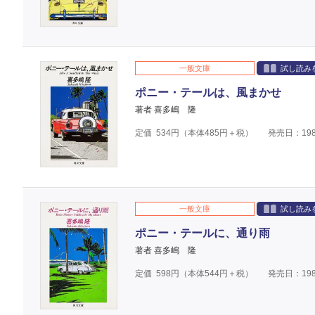
一般文庫
試し読み
ポニー・テールは、風まかせ
著者 喜多嶋 隆
定価
534
円（本体
485
円＋税）
発売日：198
一般文庫
試し読み
ポニー・テールに、通り雨
著者 喜多嶋 隆
定価
598
円（本体
544
円＋税）
発売日：198