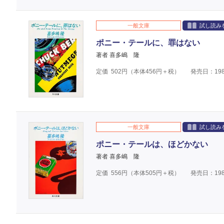
一般文庫
試し読み
ポニー・テールに、罪はない
著者 喜多嶋 隆
定価
502
円（本体
456
円＋税）
発売日：198
一般文庫
試し読み
ポニー・テールは、ほどかない
著者 喜多嶋 隆
定価
556
円（本体
505
円＋税）
発売日：198