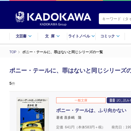
文芸書
文庫
ライトノベル
コミック
TOP
ポニー・テールに、罪はないと同じシリーズの一覧
ポニー・テールに、罪はないと同じシリーズ
5
件
一般文庫
試し読み
ポニー・テールは、ふり向かない
著者 喜多嶋 隆
定価
641
円（本体
583
円＋税）
発売日：199