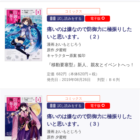
コミックス
試し読みをする
電子版
痛いのは嫌なので防御力に極振りした
いと思います。 （２）
漫画 おいもとじろう
原作 夕蜜柑
キャラクター原案 狐印
『移動要塞型』新人、親友とイベントへっ！
定価
682
円（本体
620
円＋税）
発売日：2019年08月26日
判型：Ｂ６判
コミックス
試し読みをする
電子版
痛いのは嫌なので防御力に極振りした
いと思います。 （３）
漫画 おいもとじろう
原作 夕蜜柑