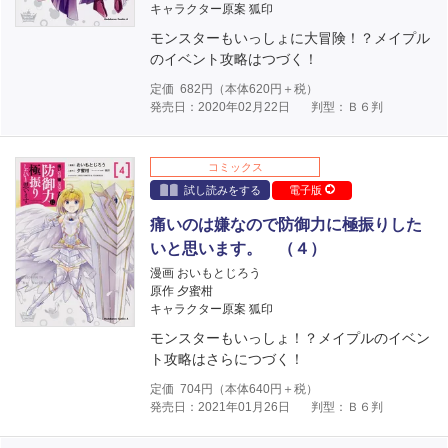
キャラクター原案 狐印
モンスターもいっしょに大冒険！？メイプル
のイベント攻略はつづく！
定価
682
円（本体
620
円＋税）
発売日：2020年02月22日
判型：Ｂ６判
コミックス
試し読みをする
電子版
痛いのは嫌なので防御力に極振りした
いと思います。 （４）
漫画 おいもとじろう
原作 夕蜜柑
キャラクター原案 狐印
モンスターもいっしょ！？メイプルのイベン
ト攻略はさらにつづく！
定価
704
円（本体
640
円＋税）
発売日：2021年01月26日
判型：Ｂ６判