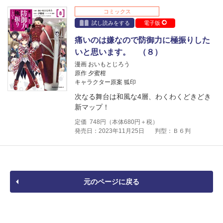
コミックス
試し読みをする
電子版
痛いのは嫌なので防御力に極振りした
いと思います。 （８）
漫画 おいもとじろう
原作 夕蜜柑
キャラクター原案 狐印
次なる舞台は和風な4層、わくわくどきどき
新マップ！
定価
748
円（本体
680
円＋税）
発売日：2023年11月25日
判型：Ｂ６判
元のページに戻る