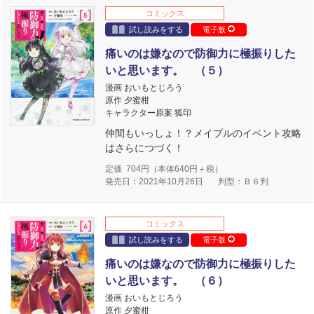
コミックス
試し読みをする
電子版
痛いのは嫌なので防御力に極振りした
いと思います。 （５）
漫画 おいもとじろう
原作 夕蜜柑
キャラクター原案 狐印
仲間もいっしょ！？メイプルのイベント攻略
はさらにつづく！
定価
704
円（本体
640
円＋税）
発売日：2021年10月26日
判型：Ｂ６判
コミックス
試し読みをする
電子版
痛いのは嫌なので防御力に極振りした
いと思います。 （６）
漫画 おいもとじろう
原作 夕蜜柑