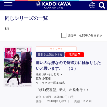
同じシリーズの一覧
8
件
発売中・公開中のみを表示
コミックス
試し読みをする
電子版
痛いのは嫌なので防御力に極振りした
いと思います。 （１）
漫画 おいもとじろう
原作 夕蜜柑
キャラクター原案 狐印
『移動要塞型』新人、出発進行！！
定価
638
円（本体
580
円＋税）
発売日：2018年11月24日
判型：Ｂ６判