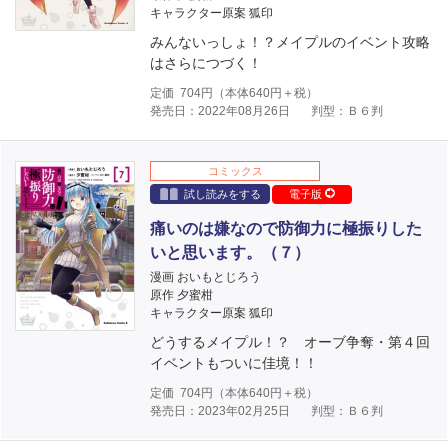
キャラクター原案 狐印
みんないっしょ！？メイプルのイベント攻略
はさらにつづく！
定価
704
円（本体
640
円＋税）
発売日：2022年08月26日
判型：Ｂ６判
コミックス
試し読みをする
電子版
痛いのは嫌なので防御力に極振りした
いと思います。（７）
漫画 おいもとじろう
原作 夕蜜柑
キャラクター原案 狐印
どうするメイプル！？ オーブ争奪・第４回
イベントもついに佳境！！
定価
704
円（本体
640
円＋税）
発売日：2023年02月25日
判型：Ｂ６判