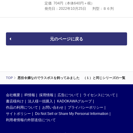
定価
704
円（本体
640
円＋税）
発売日：2022年10月25日
判型：Ｂ６判
元のページに戻る
TOP
悪役令嬢なのでラスボスを飼ってみました （１）と同じシリーズの一覧
会社概要
IR情報
採用情報
広告について
ライセンスについて
書店様向け
法人様一括購入
KADOKAWAグループ
作品の利用について
お問い合わせ
プライバシーポリシー
サイトポリシー
Do Not Sell or Share My Personal Information
利用者情報の外部送信について