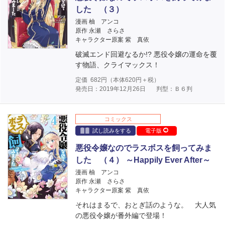
した （３）
漫画 柚 アンコ
原作 永瀬 さらさ
キャラクター原案 紫 真依
破滅エンド回避なるか!? 悪役令嬢の運命を覆
す物語、クライマックス！
定価
682
円（本体
620
円＋税）
発売日：2019年12月26日
判型：Ｂ６判
コミックス
試し読みをする
電子版
悪役令嬢なのでラスボスを飼ってみま
した （４） ～Happily Ever After～
漫画 柚 アンコ
原作 永瀬 さらさ
キャラクター原案 紫 真依
それはまるで、おとぎ話のような。 大人気
の悪役令嬢が番外編で登場！