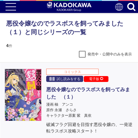
悪役令嬢なのでラスボスを飼ってみました
（１）と同じシリーズの一覧
4
件
発売中・公開中のみを表示
コミックス
試し読みをする
電子版
悪役令嬢なのでラスボスを飼ってみま
した （１）
漫画 柚 アンコ
原作 永瀬 さらさ
キャラクター原案 紫 真依
破滅フラグ回避を目指す悪役令嬢の、一発逆
転ラスボス攻略スタート！