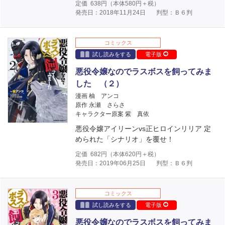
定価
638
円（本体
580
円＋税）
発売日：2018年11月24日
判型：Ｂ６判
コミックス
試し読みをする
電子版
悪役令嬢なのでラスボスを飼ってみま
した （２）
漫画 柚 アンコ
原作 永瀬 さらさ
キャラクター原案 紫 真依
悪役令嬢アイリーンvs正ヒロインリリア 定
められた「シナリオ」を覆せ！
定価
682
円（本体
620
円＋税）
発売日：2019年06月25日
判型：Ｂ６判
コミックス
試し読みをする
電子版
悪役令嬢なのでラスボスを飼ってみま