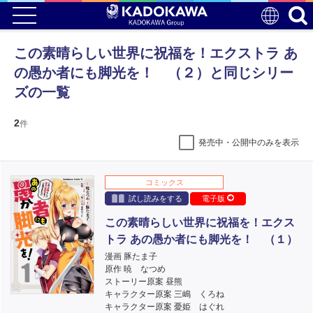
この素晴らしい世界に祝福を！エクストラ あ
の愚か者にも脚光を！ （２）と同じシリー
ズの一覧
2
件
発売中・公開中のみを表示
コミックス
試し読みをする
電子版
この素晴らしい世界に祝福を！エクス
トラ あの愚か者にも脚光を！ （１）
漫画 豚たま子
原作 暁 なつめ
ストーリー原案 昼熊
キャラクター原案 三嶋 くろね
キャラクター原案 憂姫 はぐれ