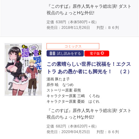
『このすば』原作人気キャラ総出演! ダスト
視点のちょっとHな外伝!
定価
638
円（本体
580
円＋税）
発売日：2018年11月26日
判型：Ｂ６判
コミックス
試し読みをする
電子版
この素晴らしい世界に祝福を！エクス
トラ あの愚か者にも脚光を！ （２）
漫画 豚たま子
原作 暁 なつめ
ストーリー原案 昼熊
キャラクター原案 三嶋 くろね
キャラクター原案 憂姫 はぐれ
『このすば』原作人気キャラ総出演! ダスト
視点のちょっとHな外伝!
定価
682
円（本体
620
円＋税）
発売日：2020年04月25日
判型：Ｂ６判