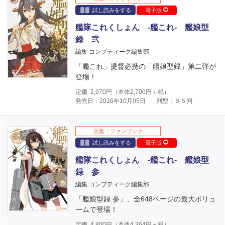
試し読みをする
電子版
艦隊これくしょん -艦これ- 艦娘型
録 弐
編集 コンプティーク編集部
「艦これ」提督必携の「艦娘型録」第二弾が
登場！
定価
2,970
円（本体
2,700
円＋税）
発売日：2016年10月05日
判型：Ｂ５判
画集・ファンブック
試し読みをする
電子版
艦隊これくしょん -艦これ- 艦娘型
録 参
編集 コンプティーク編集部
「艦娘型録 参」、全648ページの最大ボリュ
ームで登場！
定価
4,800
円（本体
4,364
円＋税）