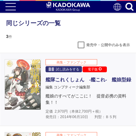
同じシリーズの一覧
3
件
発売中・公開中のみを表示
画集・ファンブック
試し読みをする
電子版
艦隊これくしょん ‐艦これ‐ 艦娘型録
編集 コンプティーク編集部
艦娘のすべてがここに！ 提督必携の資料
集！！
定価
2,970
円（本体
2,700
円＋税）
発売日：2014年06月10日
判型：Ｂ５判
画集・ファンブック