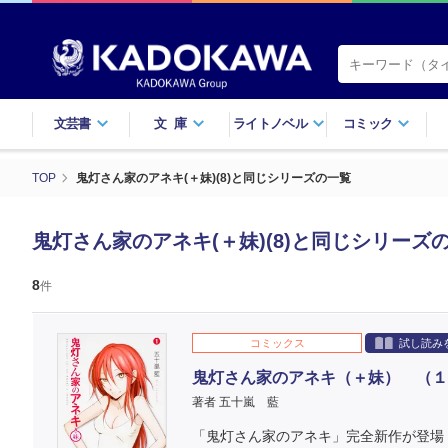
文芸書
文庫
ライトノベル
コミック
TOP
鬼灯さん家のアネキ(＋妹)(8)と同じシリーズの一覧
鬼灯さん家のアネキ(＋妹)(8)と同じシリーズ
8
件
コミックス
試し読み
鬼灯さん家のアネキ（＋妹） （１
著者 五十嵐 藍
「鬼灯さん家のアネキ」完全新作が登場