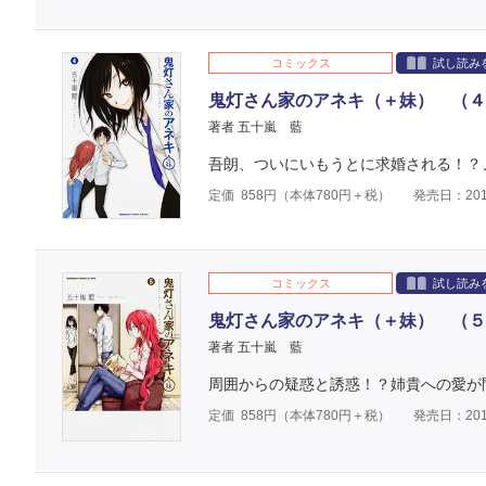
コミックス
試し読み
鬼灯さん家のアネキ（＋妹） （４
著者 五十嵐 藍
吾朗、ついにいもうとに求婚される！？
定価
858
円（本体
780
円＋税）
発売日：201
コミックス
試し読み
鬼灯さん家のアネキ（＋妹） （５
著者 五十嵐 藍
周囲からの疑惑と誘惑！？姉貴への愛が
定価
858
円（本体
780
円＋税）
発売日：201