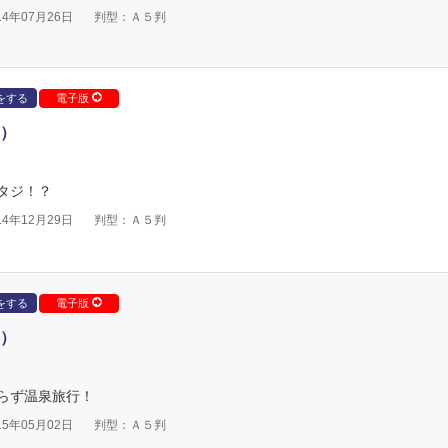
4年07月26日
判型：Ａ５判
をする
電子版
）
タジ！？
4年12月29日
判型：Ａ５判
をする
電子版
）
らず温泉旅行！
5年05月02日
判型：Ａ５判