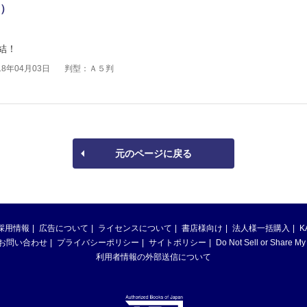
）
結！
8年04月03日
判型：Ａ５判
元のページに戻る
採用情報
広告について
ライセンスについて
書店様向け
法人様一括購入
K
お問い合わせ
プライバシーポリシー
サイトポリシー
Do Not Sell or Share My
利用者情報の外部送信について