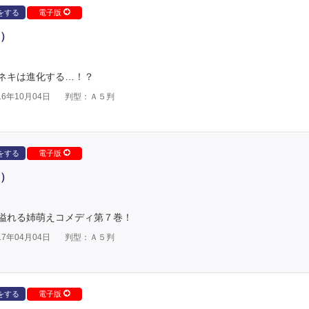
をする
電子版
）
ネキは進化する…！？
6年10月04日
判型：Ａ５判
をする
電子版
）
溢れる姉萌えコメディ第７巻！
7年04月04日
判型：Ａ５判
をする
電子版