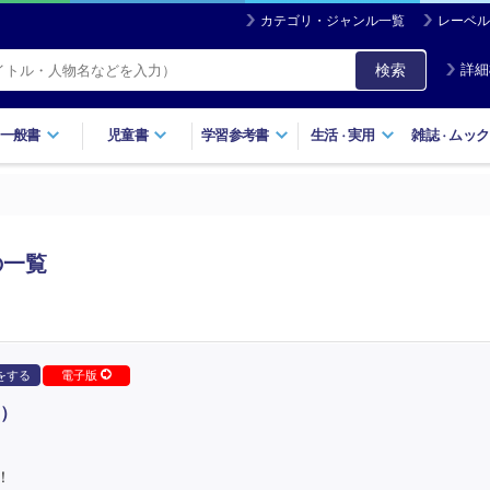
カテゴリ・ジャンル一覧
レーベル
検索
詳細
一般書
児童書
学習参考書
生活
実用
雑誌
ムック
・
・
の一覧
をする
電子版
）
！