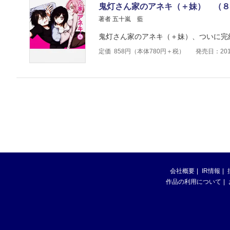
鬼灯さん家のアネキ（＋妹） （８
著者 五十嵐 藍
鬼灯さん家のアネキ（＋妹）、ついに完
定価
858
円（本体
780
円＋税）
発売日：201
会社概要
IR情報
作品の利用について