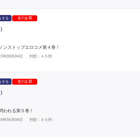
をする
電子版
）
ノンストップエロコメ第４巻！
5年09月04日
判型：Ａ５判
をする
電子版
）
問われる第５巻！
6年04月04日
判型：Ａ５判