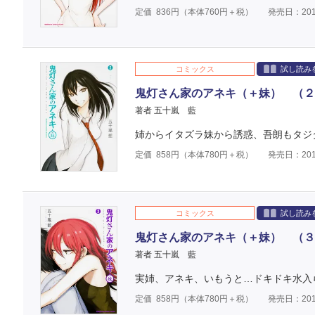
定価
836
円（本体
760
円＋税）
発売日：201
コミックス
試し読み
鬼灯さん家のアネキ（＋妹） （２
著者 五十嵐 藍
姉からイタズラ妹から誘惑、吾朗もタジ
定価
858
円（本体
780
円＋税）
発売日：201
コミックス
試し読み
鬼灯さん家のアネキ（＋妹） （３
著者 五十嵐 藍
実姉、アネキ、いもうと…ドキドキ水入
定価
858
円（本体
780
円＋税）
発売日：201