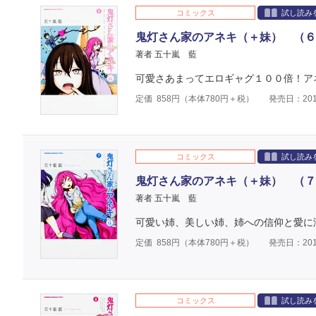
コミックス
試し読み
鬼灯さん家のアネキ（＋妹） （６
著者 五十嵐 藍
可愛さあまってエロギャグ１００倍！ア
定価
858
円（本体
780
円＋税）
発売日：201
コミックス
試し読み
鬼灯さん家のアネキ（＋妹） （７
著者 五十嵐 藍
可愛い姉、美しい姉、姉への信仰と愛に
定価
858
円（本体
780
円＋税）
発売日：201
コミックス
試し読み