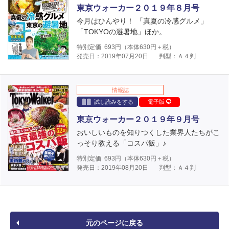
東京ウォーカー２０１９年８月号
今月はひんやり！ 「真夏の冷感グルメ」
「TOKYOの避暑地」ほか。
特別定価
693
円（本体
630
円＋税）
発売日：2019年07月20日
判型：Ａ４判
情報誌
試し読みをする
電子版
東京ウォーカー２０１９年９月号
おいしいものを知りつくした業界人たちがこ
っそり教える「コスパ飯」♪
特別定価
693
円（本体
630
円＋税）
発売日：2019年08月20日
判型：Ａ４判
元のページに戻る