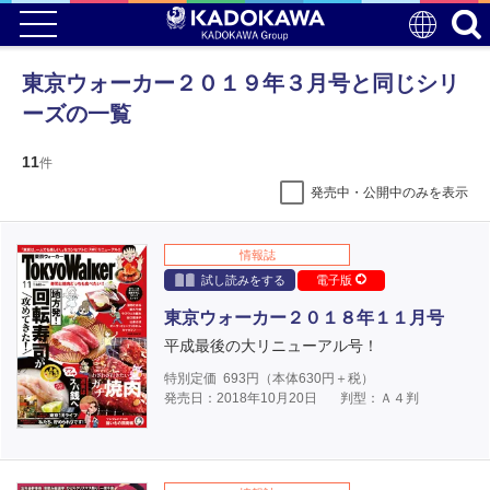
東京ウォーカー２０１９年３月号と同じシリ
ーズの一覧
11
件
発売中・公開中のみを表示
情報誌
試し読みをする
電子版
東京ウォーカー２０１８年１１月号
平成最後の大リニューアル号！
特別定価
693
円（本体
630
円＋税）
発売日：2018年10月20日
判型：Ａ４判