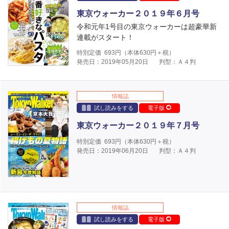
東京ウォーカー２０１９年６月号
令和元年1号目の東京ウォーカーは超豪華新
連載がスタート！
特別定価
693
円（本体
630
円＋税）
発売日：2019年05月20日
判型：Ａ４判
情報誌
試し読みをする
電子版
東京ウォーカー２０１９年７月号
特別定価
693
円（本体
630
円＋税）
発売日：2019年06月20日
判型：Ａ４判
情報誌
試し読みをする
電子版