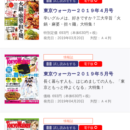
試し読みをする
電子版
東京ウォーカー２０１９年４月号
辛いグルメは、好きですか？三大辛旨「火
鍋・麻婆・担々麺」大特集！
特別定価
693
円（本体
630
円＋税）
発売日：2019年03月20日
判型：Ａ４判
情報誌
試し読みをする
電子版
東京ウォーカー２０１９年５月号
長く暮らす人も、はじめましての人も。「東
京ともっと仲よくなる」大特集！
価格
693
円（本体
630
円＋税）
発売日：2019年04月20日
判型：Ａ４判
情報誌
試し読みをする
電子版