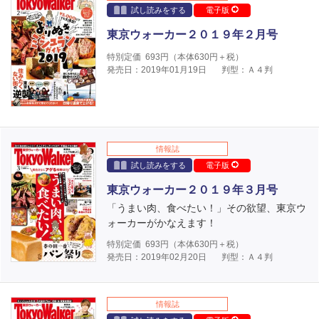
試し読みをする
電子版
東京ウォーカー２０１９年２月号
特別定価
693
円（本体
630
円＋税）
発売日：2019年01月19日
判型：Ａ４判
情報誌
試し読みをする
電子版
東京ウォーカー２０１９年３月号
「うまい肉、食べたい！」その欲望、東京ウ
ォーカーがかなえます！
特別定価
693
円（本体
630
円＋税）
発売日：2019年02月20日
判型：Ａ４判
情報誌