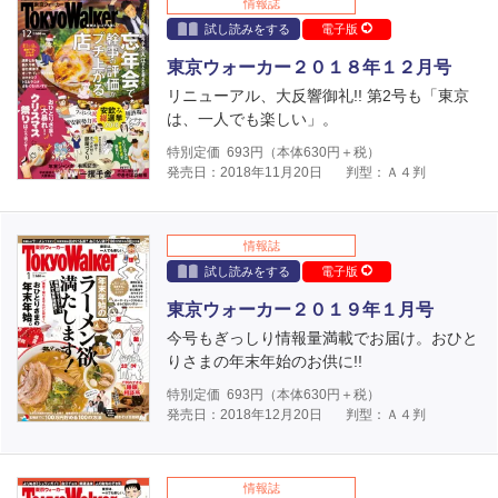
情報誌
試し読みをする
電子版
東京ウォーカー２０１８年１２月号
リニューアル、大反響御礼!! 第2号も「東京
は、一人でも楽しい」。
特別定価
693
円（本体
630
円＋税）
発売日：2018年11月20日
判型：Ａ４判
情報誌
試し読みをする
電子版
東京ウォーカー２０１９年１月号
今号もぎっしり情報量満載でお届け。おひと
りさまの年末年始のお供に!!
特別定価
693
円（本体
630
円＋税）
発売日：2018年12月20日
判型：Ａ４判
情報誌