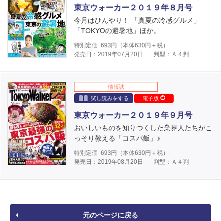
東京ウォーカー２０１９年８月号
今月はひんやり！ 「真夏の冷感グルメ」
「TOKYOの避暑地」ほか。
特別定価
693
円（本体
630
円＋税）
発売日：2019年07月20日
判型：Ａ４判
情報誌
試し読みをする
電子版
東京ウォーカー２０１９年９月号
おいしいものを知りつくした業界人たちがこ
っそり教える「コスパ飯」♪
特別定価
693
円（本体
630
円＋税）
発売日：2019年08月20日
判型：Ａ４判
元のページに戻る