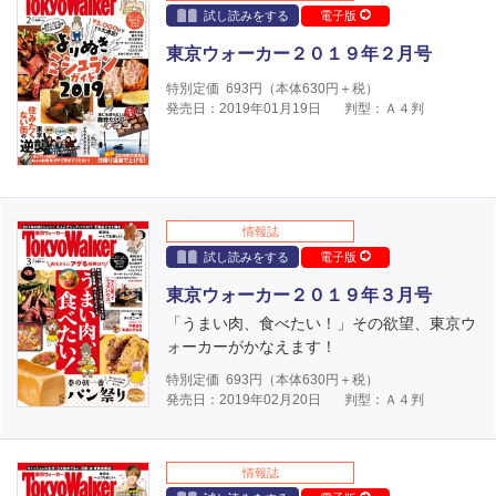
試し読みをする
電子版
東京ウォーカー２０１９年２月号
特別定価
693
円（本体
630
円＋税）
発売日：2019年01月19日
判型：Ａ４判
情報誌
試し読みをする
電子版
東京ウォーカー２０１９年３月号
「うまい肉、食べたい！」その欲望、東京ウ
ォーカーがかなえます！
特別定価
693
円（本体
630
円＋税）
発売日：2019年02月20日
判型：Ａ４判
情報誌