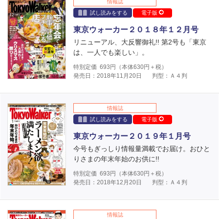
情報誌
試し読みをする
電子版
東京ウォーカー２０１８年１２月号
リニューアル、大反響御礼!! 第2号も「東京
は、一人でも楽しい」。
特別定価
693
円（本体
630
円＋税）
発売日：2018年11月20日
判型：Ａ４判
情報誌
試し読みをする
電子版
東京ウォーカー２０１９年１月号
今号もぎっしり情報量満載でお届け。おひと
りさまの年末年始のお供に!!
特別定価
693
円（本体
630
円＋税）
発売日：2018年12月20日
判型：Ａ４判
情報誌