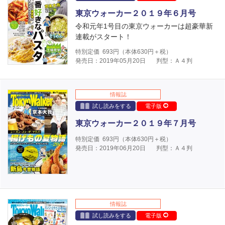
東京ウォーカー２０１９年６月号
令和元年1号目の東京ウォーカーは超豪華新
連載がスタート！
特別定価
693
円（本体
630
円＋税）
発売日：2019年05月20日
判型：Ａ４判
情報誌
試し読みをする
電子版
東京ウォーカー２０１９年７月号
特別定価
693
円（本体
630
円＋税）
発売日：2019年06月20日
判型：Ａ４判
情報誌
試し読みをする
電子版