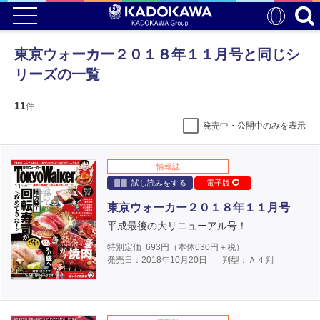
東京ウォーカー２０１８年１１月号と同じシ
リーズの一覧
11
件
発売中・公開中のみを表示
情報誌
試し読みをする
電子版
東京ウォーカー２０１８年１１月号
平成最後の大リニューアル号！
特別定価
693
円（本体
630
円＋税）
発売日：2018年10月20日
判型：Ａ４判