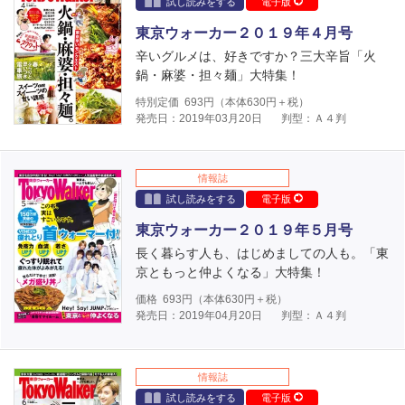
試し読みをする
電子版
東京ウォーカー２０１９年４月号
辛いグルメは、好きですか？三大辛旨「火
鍋・麻婆・担々麺」大特集！
特別定価
693
円（本体
630
円＋税）
発売日：2019年03月20日
判型：Ａ４判
情報誌
試し読みをする
電子版
東京ウォーカー２０１９年５月号
長く暮らす人も、はじめましての人も。「東
京ともっと仲よくなる」大特集！
価格
693
円（本体
630
円＋税）
発売日：2019年04月20日
判型：Ａ４判
情報誌
試し読みをする
電子版