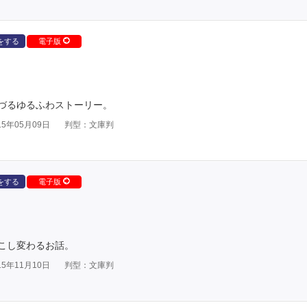
をする
電子版
づるゆるふわストーリー。
5年05月09日
判型：文庫判
をする
電子版
こし変わるお話。
5年11月10日
判型：文庫判