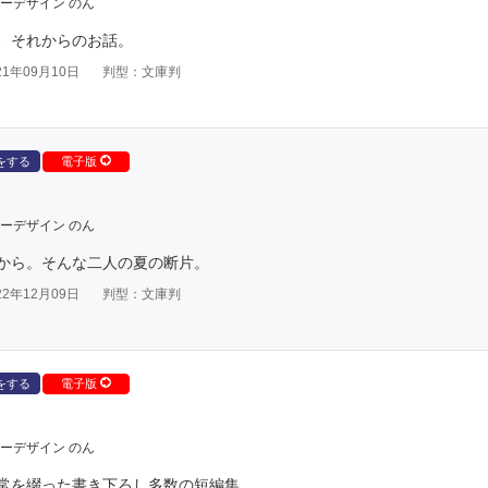
ーデザイン のん
、それからのお話。
1年09月10日
判型：文庫判
をする
電子版
ーデザイン のん
から。そんな二人の夏の断片。
2年12月09日
判型：文庫判
をする
電子版
ーデザイン のん
常を綴った書き下ろし多数の短編集。