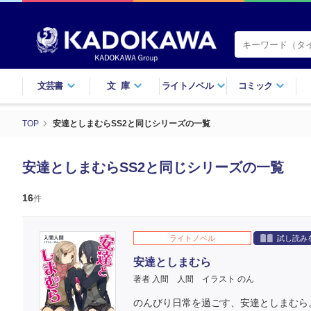
文芸書
文庫
ライトノベル
コミック
TOP
安達としまむらSS2と同じシリーズの一覧
安達としまむらSS2と同じシリーズの一覧
16
件
ライトノベル
試し読み
安達としまむら
著者 入間 人間
イラスト のん
のんびり日常を過ごす、安達としまむら