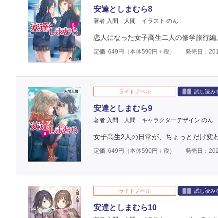
安達としまむら8
著者 入間 人間
イラスト のん
恋人になった女子高生二人の修学旅行編
定価
649
円（本体
590
円＋税）
発売日：201
ライトノベル
試し読み
安達としまむら9
著者 入間 人間
キャラクターデザイン のん
女子高生2人の日常が、ちょっとだけ変
定価
649
円（本体
590
円＋税）
発売日：202
ライトノベル
試し読み
安達としまむら10