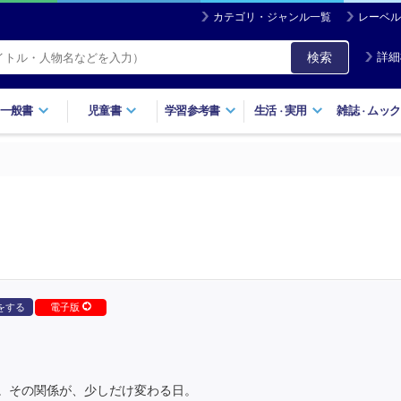
カテゴリ・ジャンル一覧
レーベル
検索
詳細
一般書
児童書
学習参考書
生活
実用
雑誌
ムック
・
・
をする
電子版
。その関係が、少しだけ変わる日。