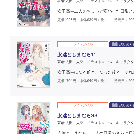
著者 入間 人間
イラスト raemz
キャラクタ
女子高生二人のちょっと変わった日常と
定価
693
円（本体
630
円＋税）
発売日：202
ライトノベル
試し読み
安達としまむら11
著者 入間 人間
イラスト raemz
キャラクタ
女子高生になる前と、なった後と、それ
定価
704
円（本体
640
円＋税）
発売日：202
ライトノベル
試し読み
安達としまむらSS
著者 入間 人間
イラスト raemz
キャラクタ
安達としまむら。二人の日常のさらに日