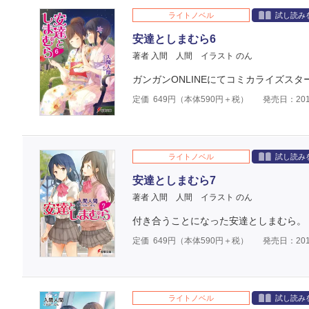
ライトノベル
試し読み
安達としまむら6
著者 入間 人間
イラスト のん
ガンガンONLINEにてコミカライズスタ
定価
649
円（本体
590
円＋税）
発売日：201
ライトノベル
試し読み
安達としまむら7
著者 入間 人間
イラスト のん
付き合うことになった安達としまむら。
定価
649
円（本体
590
円＋税）
発売日：201
ライトノベル
試し読み