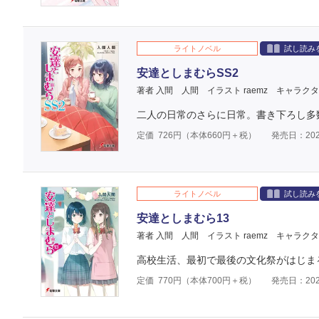
ライトノベル
試し読み
安達としまむらSS2
著者 入間 人間
イラスト raemz
キャラクタ
二人の日常のさらに日常。書き下ろし多
定価
726
円（本体
660
円＋税）
発売日：202
ライトノベル
試し読み
安達としまむら13
著者 入間 人間
イラスト raemz
キャラクタ
高校生活、最初で最後の文化祭がはじま
定価
770
円（本体
700
円＋税）
発売日：202