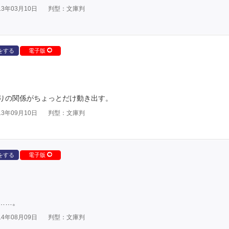
3年03月10日
判型：文庫判
をする
電子版
りの関係がちょっとだけ動き出す。
3年09月10日
判型：文庫判
をする
電子版
……。
4年08月09日
判型：文庫判