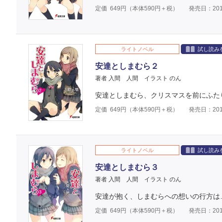
定価
649
円（本体
590
円＋税）
発売日：201
ライトノベル
試し読み
安達としまむら２
著者 入間 人間
イラスト のん
安達としまむら、クリスマスを前にふた
定価
649
円（本体
590
円＋税）
発売日：201
ライトノベル
試し読み
安達としまむら３
著者 入間 人間
イラスト のん
安達が抱く、しまむらへの想いの行方は
定価
649
円（本体
590
円＋税）
発売日：201