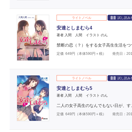
ライトノベル
試し読み
安達としまむら4
著者 入間 人間
イラスト のん
禁断の恋（？）をする女子高生生活をつ
定価
649
円（本体
590
円＋税）
発売日：201
ライトノベル
試し読み
安達としまむら5
著者 入間 人間
イラスト のん
二人の女子高生のなんでもない日が、す
定価
649
円（本体
590
円＋税）
発売日：201