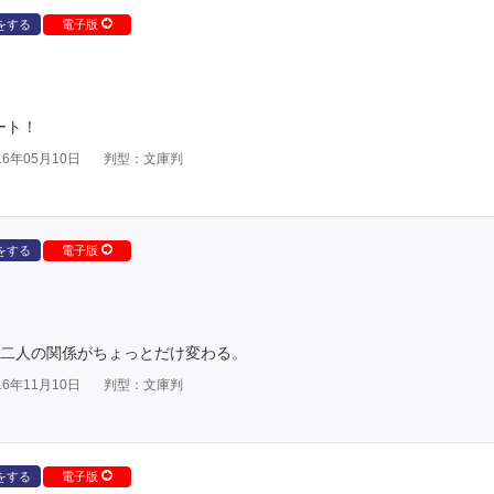
をする
電子版
ート！
6年05月10日
判型：文庫判
をする
電子版
 二人の関係がちょっとだけ変わる。
6年11月10日
判型：文庫判
をする
電子版