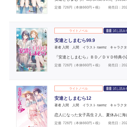
定価
726
円（本体
660
円＋税）
発売日：202
ライトノベル
試し読み
安達としまむら99.9
著者 入間 人間
イラスト raemz
キャラクタ
『安達としまむら』ＢＤ／ＤＶＤ特典小
定価
726
円（本体
660
円＋税）
発売日：202
ライトノベル
試し読み
安達としまむら12
著者 入間 人間
イラスト raemz
キャラクタ
恋人になった女子高生２人、夏休みに海
定価
726
円（本体
660
円＋税）
発売日：202