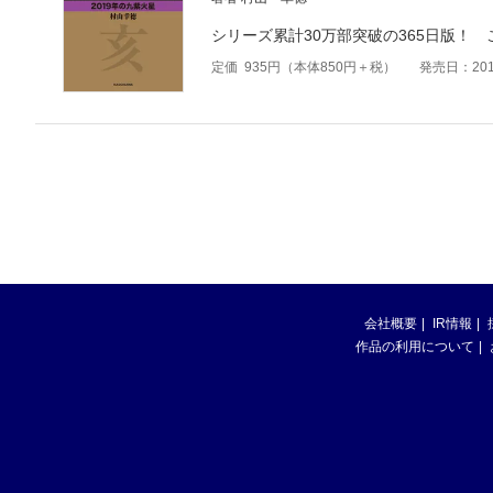
シリーズ累計30万部突破の365日版！
定価
935
円（本体
850
円＋税）
発売日：201
会社概要
IR情報
作品の利用について