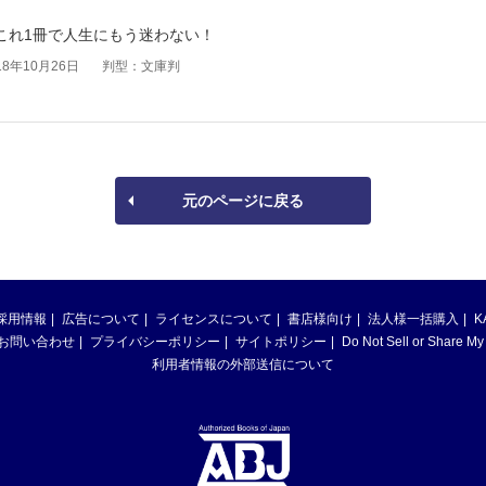
 これ1冊で人生にもう迷わない！
8年10月26日
判型：文庫判
元のページに戻る
採用情報
広告について
ライセンスについて
書店様向け
法人様一括購入
K
お問い合わせ
プライバシーポリシー
サイトポリシー
Do Not Sell or Share My
利用者情報の外部送信について