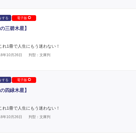
をする
電子版
の三碧木星】
 これ1冊で人生にもう迷わない！
8年10月26日
判型：文庫判
をする
電子版
の四緑木星】
 これ1冊で人生にもう迷わない！
8年10月26日
判型：文庫判