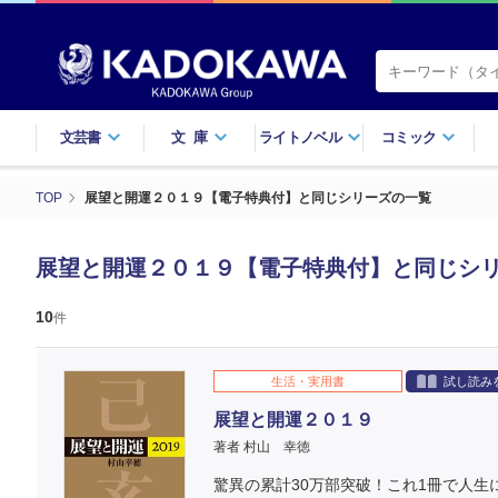
文芸書
文庫
ライトノベル
コミック
TOP
展望と開運２０１９【電子特典付】と同じシリーズの一覧
展望と開運２０１９【電子特典付】と同じシ
10
件
生活・実用書
試し読み
展望と開運２０１９
著者 村山 幸徳
驚異の累計30万部突破！これ1冊で人