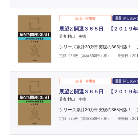
生活・実用書
試し読み
展望と開運３６５日 【２０１９年
著者 村山 幸徳
シリーズ累計30万部突破の365日版！
定価
935
円（本体
850
円＋税）
発売日：201
生活・実用書
試し読み
展望と開運３６５日 【２０１９年
著者 村山 幸徳
シリーズ累計30万部突破の365日版！
定価
935
円（本体
850
円＋税）
発売日：201