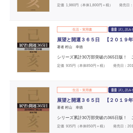
定価
1,980
円（本体
1,800
円＋税）
発売日：2
生活・実用書
試し読み
展望と開運３６５日 【２０１９年
著者 村山 幸徳
シリーズ累計30万部突破の365日版！
定価
935
円（本体
850
円＋税）
発売日：201
生活・実用書
試し読み
展望と開運３６５日 【２０１９年
著者 村山 幸徳
シリーズ累計30万部突破の365日版！
定価
935
円（本体
850
円＋税）
発売日：201