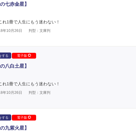
の七赤金星】
 これ1冊で人生にもう迷わない！
8年10月26日
判型：文庫判
をする
電子版
の八白土星】
 これ1冊で人生にもう迷わない！
8年10月26日
判型：文庫判
をする
電子版
の九紫火星】