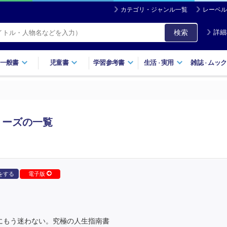
カテゴリ・ジャンル一覧
レーベル
検索
詳細
一般書
児童書
学習参考書
生活
実用
雑誌
ムック
・
・
リーズの一覧
をする
電子版
生にもう迷わない。究極の人生指南書