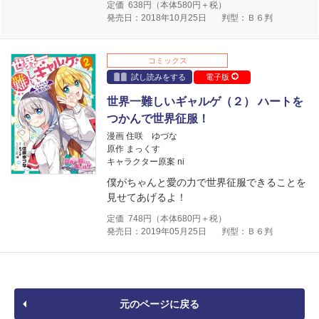
定価
638
円（本体
580
円＋税）
発売日：2018年10月25日
判型：Ｂ６判
コミックス
試し読みをする
電子版
世界一難しいギャルゲ（２） ハートを
つかんで世界征服！
漫画 住咲 ゆづな
原作 まっくす
キャラクター原案 ni
僕がちゃんと愛の力で世界征服できることを
見せてあげるよ！
定価
748
円（本体
680
円＋税）
発売日：2019年05月25日
判型：Ｂ６判
元のページに戻る