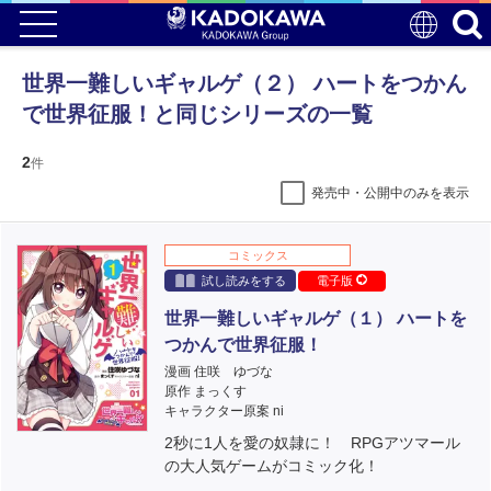
世界一難しいギャルゲ（２） ハートをつかん
で世界征服！と同じシリーズの一覧
2
件
発売中・公開中のみを表示
コミックス
試し読みをする
電子版
世界一難しいギャルゲ（１） ハートを
つかんで世界征服！
漫画 住咲 ゆづな
原作 まっくす
キャラクター原案 ni
2秒に1人を愛の奴隷に！ RPGアツマール
の大人気ゲームがコミック化！