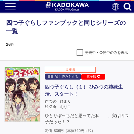
四つ子ぐらしファンブックと同じシリーズの
一覧
26
件
発売中・公開中のみを表示
児童書
試し読みをする
電子版
四つ子ぐらし（１） ひみつの姉妹生
活、スタート！
作 ひの ひまり
絵 佐倉 おりこ
ひとりぼっちだと思ってた私……、実は四つ
子だった！？
定価
836
円（本体
760
円＋税）