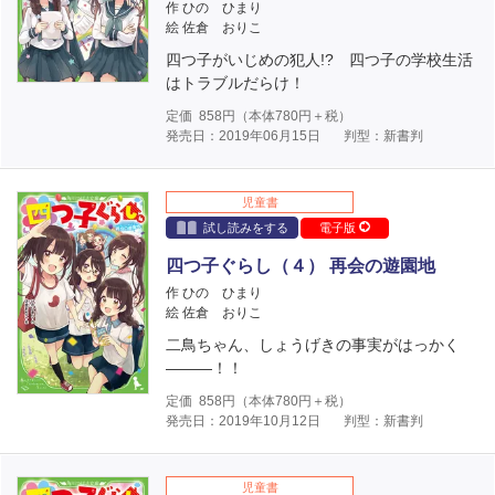
作 ひの ひまり
絵 佐倉 おりこ
四つ子がいじめの犯人!? 四つ子の学校生活
はトラブルだらけ！
定価
858
円（本体
780
円＋税）
発売日：2019年06月15日
判型：新書判
児童書
試し読みをする
電子版
四つ子ぐらし（４） 再会の遊園地
作 ひの ひまり
絵 佐倉 おりこ
二鳥ちゃん、しょうげきの事実がはっかく
―――！！
定価
858
円（本体
780
円＋税）
発売日：2019年10月12日
判型：新書判
児童書