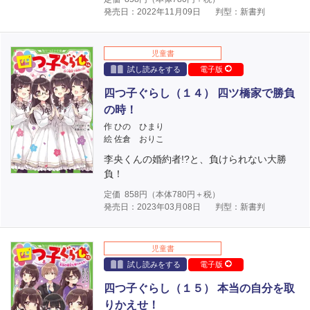
発売日：2022年11月09日
判型：新書判
児童書
試し読みをする
電子版
四つ子ぐらし（１４） 四ツ橋家で勝負
の時！
作 ひの ひまり
絵 佐倉 おりこ
李央くんの婚約者!?と、負けられない大勝
負！
定価
858
円（本体
780
円＋税）
発売日：2023年03月08日
判型：新書判
児童書
試し読みをする
電子版
四つ子ぐらし（１５） 本当の自分を取
りかえせ！