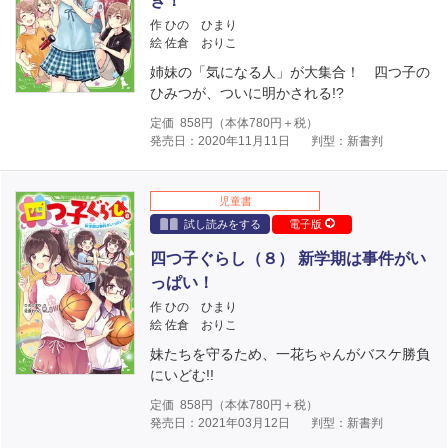
ぎ！
作 ひの ひまり
絵 佐倉 おりこ
姉妹の「気になる人」が大集合！ 四つ子の
ひみつが、ついに明かされる!?
定価
858
円（本体
780
円＋税）
発売日：2020年11月11日
判型：新書判
児童書
試し読みをする
電子版
四つ子ぐらし（８） 新学期は事件がい
っぱい！
作 ひの ひまり
絵 佐倉 おりこ
妹たちを守るため、一花ちゃんがバスケ勝負
にいどむ!!
定価
858
円（本体
780
円＋税）
発売日：2021年03月12日
判型：新書判