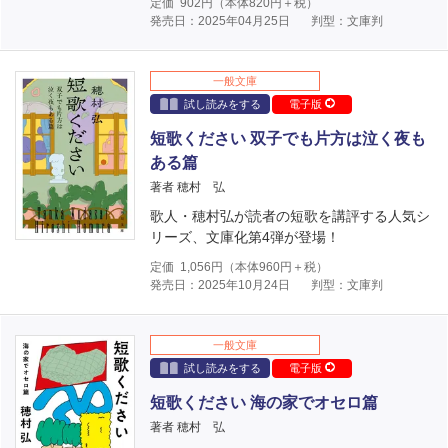
定価
902
円（本体
820
円＋税）
発売日：2025年04月25日
判型：文庫判
一般文庫
試し読みをする
電子版
短歌ください 双子でも片方は泣く夜も
ある篇
著者 穂村 弘
歌人・穂村弘が読者の短歌を講評する人気シ
リーズ、文庫化第4弾が登場！
定価
1,056
円（本体
960
円＋税）
発売日：2025年10月24日
判型：文庫判
一般文庫
試し読みをする
電子版
短歌ください 海の家でオセロ篇
著者 穂村 弘