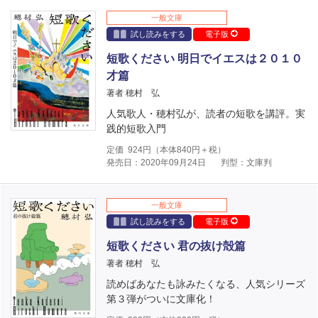
一般文庫
試し読みをする
電子版
短歌ください 明日でイエスは２０１０
才篇
著者 穂村 弘
人気歌人・穂村弘が、読者の短歌を講評。実
践的短歌入門
定価
924
円（本体
840
円＋税）
発売日：2020年09月24日
判型：文庫判
一般文庫
試し読みをする
電子版
短歌ください 君の抜け殻篇
著者 穂村 弘
読めばあなたも詠みたくなる、人気シリーズ
第３弾がついに文庫化！