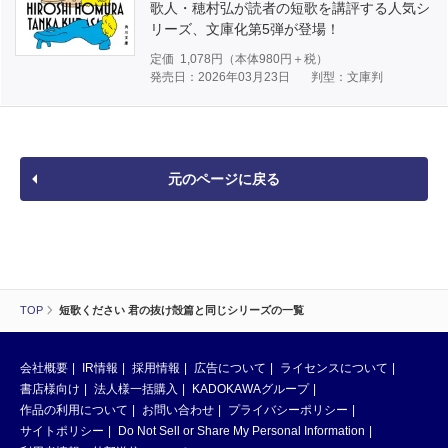
歌人・穂村弘が読者の短歌を講評する人気シ
リーズ、文庫化第5弾が登場！
定価
1,078
円（本体
980
円＋税）
発売日：2026年03月23日
判型：文庫判
元のページに戻る
TOP
短歌ください 君の抜け殻篇と同じシリーズの一覧
会社概要
IR情報
採用情報
広告について
ライセンスについて
書店様向け
法人様一括購入
KADOKAWAグループ
作品の利用について
お問い合わせ
プライバシーポリシー
サイトポリシー
Do Not Sell or Share My Personal Information