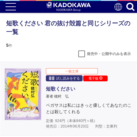
短歌ください 君の抜け殻篇と同じシリーズの
一覧
5
件
発売中・公開中のみを表示
一般文庫
試し読みをする
電子版
短歌ください
著者 穂村 弘
ペガサスは私にはきっと優しくてあなたのこ
とは殺してくれる
定価
924
円（本体
840
円＋税）
発売日：2014年06月20日
判型：文庫判