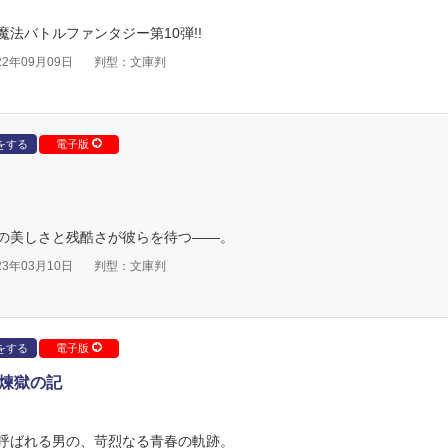
法バトルファンタジー第10弾!!
2年09月09日
判型：文庫判
をする
電子版
の美しさと残酷さが彼らを待つ――。
3年03月10日
判型：文庫判
をする
電子版
e 煉獄の記
呼ばれる男の、苛烈なる青春の軌跡。