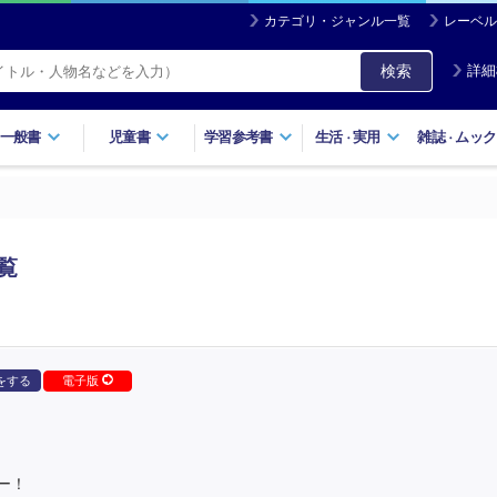
カテゴリ・ジャンル一覧
レーベル
検索
詳細
一般書
児童書
学習参考書
生活
実用
雑誌
ムック
・
・
覧
をする
電子版
ー！