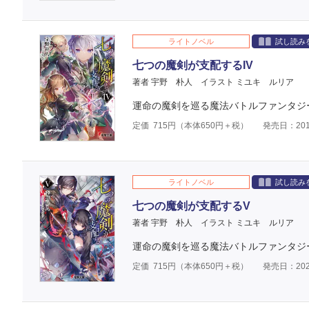
ライトノベル
試し読み
七つの魔剣が支配するIV
著者 宇野 朴人
イラスト ミユキ ルリア
運命の魔剣を巡る魔法バトルファンタジ
定価
715
円（本体
650
円＋税）
発売日：201
ライトノベル
試し読み
七つの魔剣が支配するV
著者 宇野 朴人
イラスト ミユキ ルリア
運命の魔剣を巡る魔法バトルファンタジ
定価
715
円（本体
650
円＋税）
発売日：202