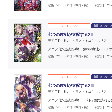
定価
748
円（本体
680
円＋税）
発売日：202
ライトノベル
試し読み
七つの魔剣が支配するXII
著者 宇野 朴人
イラスト ミユキ ルリア
アニメ化で話題沸騰！剣術×魔法バトル
定価
726
円（本体
660
円＋税）
発売日：202
ライトノベル
試し読み
七つの魔剣が支配するXIII
著者 宇野 朴人
イラスト ミユキ ルリア
アニメ化で話題沸騰！ 剣花団に訪れる
定価
748
円（本体
680
円＋税）
発売日：202