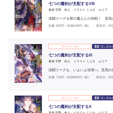
七つの魔剣が支配するVIII
著者 宇野 朴人
イラスト ミユキ ルリア
決闘リーグ＆骨の魔人との決戦！ 至高の
定価
693
円（本体
630
円＋税）
発売日：202
ライトノベル
試し読み
七つの魔剣が支配するIX
著者 宇野 朴人
イラスト ミユキ ルリア
決闘リーグも、いよいよ佳境へ。至高の魔
定価
726
円（本体
660
円＋税）
発売日：202
ライトノベル
試し読み
七つの魔剣が支配するX
著者 宇野 朴人
イラスト ミユキ ルリア