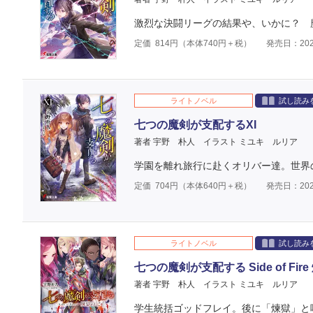
激烈な決闘リーグの結果や、いかに？ 魔
定価
814
円（本体
740
円＋税）
発売日：202
ライトノベル
試し読み
七つの魔剣が支配するXI
著者 宇野 朴人
イラスト ミユキ ルリア
学園を離れ旅行に赴くオリバー達。世界
定価
704
円（本体
640
円＋税）
発売日：202
ライトノベル
試し読み
七つの魔剣が支配する Side of Fir
著者 宇野 朴人
イラスト ミユキ ルリア
学生統括ゴッドフレイ。後に「煉獄」と