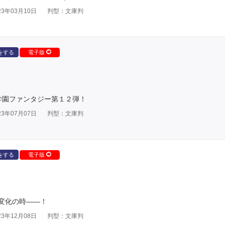
3年03月10日
判型：文庫判
をする
電子版
学園ファンタジー第１２弾！
3年07月07日
判型：文庫判
をする
電子版
変化の時――！
3年12月08日
判型：文庫判