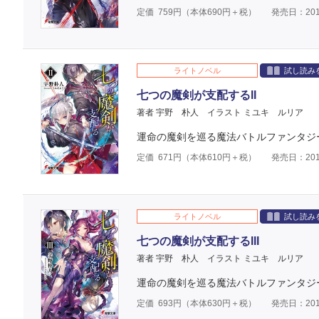
定価
759
円（本体
690
円＋税）
発売日：201
ライトノベル
試し読み
七つの魔剣が支配するII
著者 宇野 朴人
イラスト ミユキ ルリア
運命の魔剣を巡る魔法バトルファンタジ
定価
671
円（本体
610
円＋税）
発売日：201
ライトノベル
試し読み
七つの魔剣が支配するIII
著者 宇野 朴人
イラスト ミユキ ルリア
運命の魔剣を巡る魔法バトルファンタジ
定価
693
円（本体
630
円＋税）
発売日：201