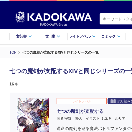
文芸書
文庫
ライトノベル
コミック
TOP
七つの魔剣が支配するXIVと同じシリーズの一覧
七つの魔剣が支配するXIVと同じシリーズの一
16
件
ライトノベル
試し読み
七つの魔剣が支配する
著者 宇野 朴人
イラスト ミユキ ルリア
運命の魔剣を巡る魔法バトルファンタジ