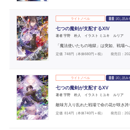
ライトノベル
試し読み
七つの魔剣が支配するXIV
著者 宇野 朴人
イラスト ミユキ ルリア
「魔法使いたちの地獄」は突如、戦場へ
定価
748
円（本体
680
円＋税）
発売日：202
ライトノベル
試し読み
七つの魔剣が支配するXV
著者 宇野 朴人
イラスト ミユキ ルリア
敵味方入り乱れた戦場で命の花が咲き誇
定価
814
円（本体
740
円＋税）
発売日：202