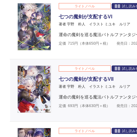
ライトノベル
試し読み
七つの魔剣が支配するVI
著者 宇野 朴人
イラスト ミユキ ルリア
運命の魔剣を巡る魔法バトルファンタジ
定価
715
円（本体
650
円＋税）
発売日：202
ライトノベル
試し読み
七つの魔剣が支配するVII
著者 宇野 朴人
イラスト ミユキ ルリア
運命の魔剣を巡る魔法バトルファンタジ
定価
693
円（本体
630
円＋税）
発売日：202
ライトノベル
試し読み