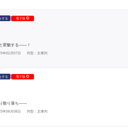
をする
電子版
と変貌する――！
5年02月07日
判型：文庫判
をする
電子版
り散り落ち――
5年08月08日
判型：文庫判