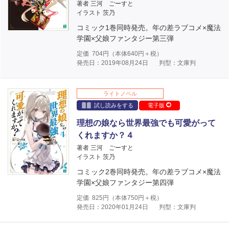
著者 三河 ごーすと
イラスト 茨乃
コミック1巻同時発売。年の差ラブコメ×魔法
学園×父娘ファンタジー第三弾
定価
704
円（本体
640
円＋税）
発売日：2019年08月24日
判型：文庫判
ライトノベル
試し読みをする
電子版
理想の娘なら世界最強でも可愛がって
くれますか？４
著者 三河 ごーすと
イラスト 茨乃
コミック2巻同時発売。年の差ラブコメ×魔法
学園×父娘ファンタジー第四弾
定価
825
円（本体
750
円＋税）
発売日：2020年01月24日
判型：文庫判