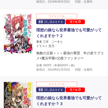
発売日：2018年08月25日
判型：文庫判
ライトノベル
試し読みをする
電子版
理想の娘なら世界最強でも可愛がって
くれますか？２
著者 三河 ごーすと
イラスト 茨乃
無敵の父親＞＞＞最強の軍団 年の差ラブコ
メ×魔法学園×父娘ファンタジー
定価
660
円（本体
600
円＋税）
発売日：2019年01月25日
判型：文庫判
ライトノベル
試し読みをする
電子版
理想の娘なら世界最強でも可愛がって
くれますか？３