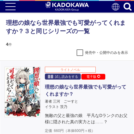
理想の娘なら世界最強でも可愛がってくれま
すか？３と同じシリーズの一覧
4
件
発売中・公開中のみを表示
ライトノベル
試し読みをする
電子版
理想の娘なら世界最強でも可愛がって
くれますか？
著者 三河 ごーすと
イラスト 茨乃
無敵の父と最強の娘 平凡なDランクのお父
様に隠された真の実力とは……？
定価
660
円（本体
600
円＋税）