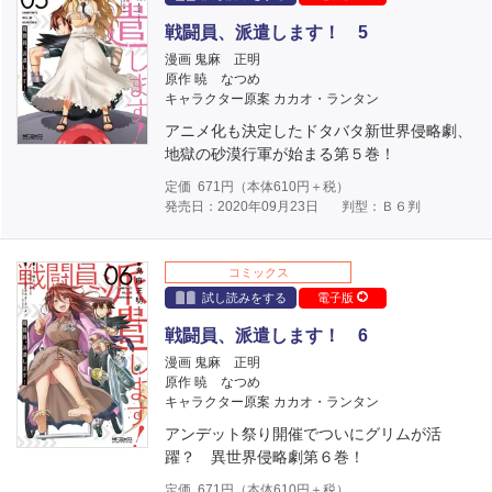
戦闘員、派遣します！ 5
漫画 鬼麻 正明
原作 暁 なつめ
キャラクター原案 カカオ・ランタン
アニメ化も決定したドタバタ新世界侵略劇、
地獄の砂漠行軍が始まる第５巻！
定価
671
円（本体
610
円＋税）
発売日：2020年09月23日
判型：Ｂ６判
コミックス
試し読みをする
電子版
戦闘員、派遣します！ 6
漫画 鬼麻 正明
原作 暁 なつめ
キャラクター原案 カカオ・ランタン
アンデット祭り開催でついにグリムが活
躍？ 異世界侵略劇第６巻！
定価
671
円（本体
610
円＋税）