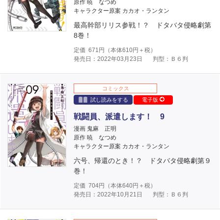
原作 暁 なつめ
キャラクター原案 カカオ・ランタン
最高幹部リリス参戦！？ ドタバタ侵略劇第
8巻！
定価
671
円（本体
610
円＋税）
発売日：2022年03月23日
判型：Ｂ６判
コミックス
試し読みをする
電子版
戦闘員、派遣します！ 9
漫画 鬼麻 正明
原作 暁 なつめ
キャラクター原案 カカオ・ランタン
六号、帰還のとき！？ ドタバタ侵略劇第９
巻！
定価
704
円（本体
640
円＋税）
発売日：2022年10月21日
判型：Ｂ６判