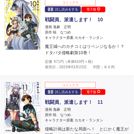
コミックス
試し読みをする
電子版
戦闘員、派遣します！ 10
漫画 鬼麻 正明
原作 暁 なつめ
キャラクター原案 カカオ・ランタン
魔王城へのカチコミはリベンジなるか！？
ドタバタ侵略劇第10巻！
定価
671
円（本体
610
円＋税）
発売日：2023年03月23日
判型：Ｂ６判
コミックス
試し読みをする
電子版
戦闘員、派遣します！ 11
漫画 鬼麻 正明
原作 暁 なつめ
キャラクター原案 カカオ・ランタン
侵略計画は新たな局面へ！ とにかく魔王が