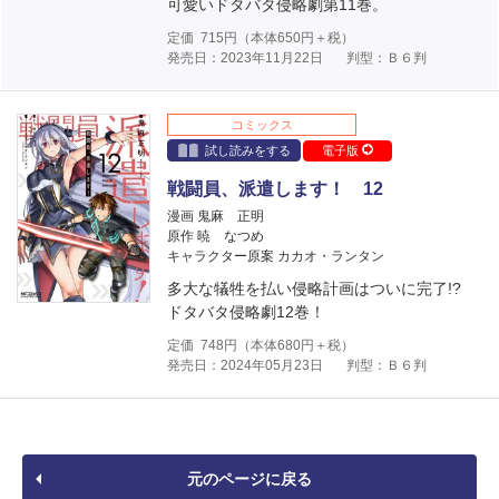
可愛いドタバタ侵略劇第11巻。
定価
715
円（本体
650
円＋税）
発売日：2023年11月22日
判型：Ｂ６判
コミックス
試し読みをする
電子版
戦闘員、派遣します！ 12
漫画 鬼麻 正明
原作 暁 なつめ
キャラクター原案 カカオ・ランタン
多大な犠牲を払い侵略計画はついに完了!?
ドタバタ侵略劇12巻！
定価
748
円（本体
680
円＋税）
発売日：2024年05月23日
判型：Ｂ６判
元のページに戻る