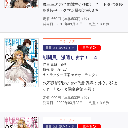
魔王軍との全面戦争が開始！？ ドタバタ侵
略劇チャックマン爆誕の第３巻！
定価
660
円（本体
600
円＋税）
発売日：2019年09月20日
判型：Ｂ６判
コミックス
試し読みをする
電子版
戦闘員、派遣します！ ４
漫画 鬼麻 正明
原作 暁 なつめ
キャラクター原案 カカオ・ランタン
水不足解消のため“淫謀”渦巻く外交が始ま
る!? ドタバタ侵略劇第４巻！
定価
660
円（本体
600
円＋税）
発売日：2020年03月23日
判型：Ｂ６判
コミックス
試し読みをする
電子版