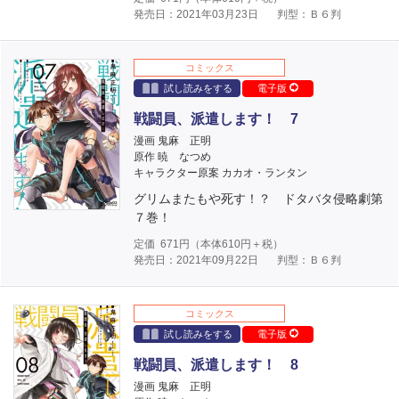
発売日：2021年03月23日
判型：Ｂ６判
コミックス
試し読みをする
電子版
戦闘員、派遣します！ 7
漫画 鬼麻 正明
原作 暁 なつめ
キャラクター原案 カカオ・ランタン
グリムまたもや死す！？ ドタバタ侵略劇第
７巻！
定価
671
円（本体
610
円＋税）
発売日：2021年09月22日
判型：Ｂ６判
コミックス
試し読みをする
電子版
戦闘員、派遣します！ 8
漫画 鬼麻 正明