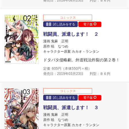
発売日：2018年08月23日
判型：Ｂ６判
コミックス
試し読みをする
電子版
戦闘員、派遣します！ ２
漫画 鬼麻 正明
原作 暁 なつめ
キャラクター原案 カカオ・ランタン
ドタバタ侵略劇、外道戦法炸裂の第２巻！
定価
605
円（本体
550
円＋税）
発売日：2019年03月23日
判型：Ｂ６判
コミックス
試し読みをする
電子版
戦闘員、派遣します！ ３
漫画 鬼麻 正明
原作 暁 なつめ
キャラクター原案 カカオ・ランタン