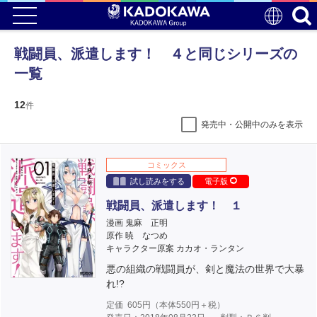
戦闘員、派遣します！ ４と同じシリーズの
一覧
12
件
発売中・公開中のみを表示
コミックス
試し読みをする
電子版
戦闘員、派遣します！ １
漫画 鬼麻 正明
原作 暁 なつめ
キャラクター原案 カカオ・ランタン
悪の組織の戦闘員が、剣と魔法の世界で大暴
れ!?
定価
605
円（本体
550
円＋税）