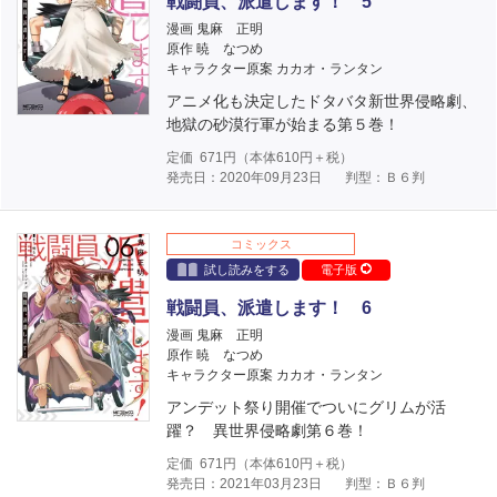
戦闘員、派遣します！ 5
漫画 鬼麻 正明
原作 暁 なつめ
キャラクター原案 カカオ・ランタン
アニメ化も決定したドタバタ新世界侵略劇、
地獄の砂漠行軍が始まる第５巻！
定価
671
円（本体
610
円＋税）
発売日：2020年09月23日
判型：Ｂ６判
コミックス
試し読みをする
電子版
戦闘員、派遣します！ 6
漫画 鬼麻 正明
原作 暁 なつめ
キャラクター原案 カカオ・ランタン
アンデット祭り開催でついにグリムが活
躍？ 異世界侵略劇第６巻！
定価
671
円（本体
610
円＋税）
発売日：2021年03月23日
判型：Ｂ６判