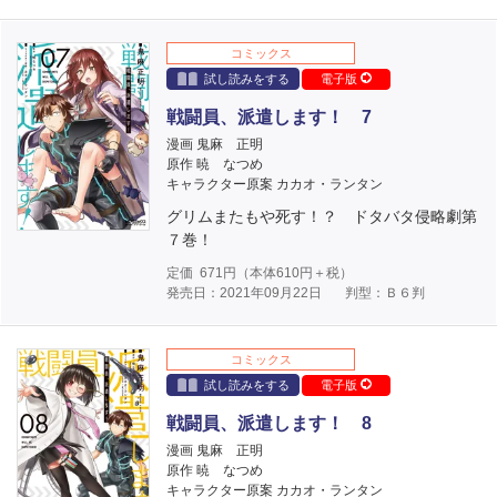
コミックス
試し読みをする
電子版
戦闘員、派遣します！ 7
漫画 鬼麻 正明
原作 暁 なつめ
キャラクター原案 カカオ・ランタン
グリムまたもや死す！？ ドタバタ侵略劇第
７巻！
定価
671
円（本体
610
円＋税）
発売日：2021年09月22日
判型：Ｂ６判
コミックス
試し読みをする
電子版
戦闘員、派遣します！ 8
漫画 鬼麻 正明
原作 暁 なつめ
キャラクター原案 カカオ・ランタン