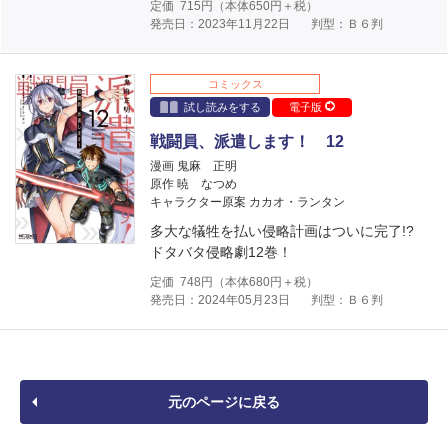
定価
715
円（本体
650
円＋税）
発売日：2023年11月22日
判型：Ｂ６判
コミックス
試し読みをする
電子版
戦闘員、派遣します！ 12
漫画 鬼麻 正明
原作 暁 なつめ
キャラクター原案 カカオ・ランタン
多大な犠牲を払い侵略計画はついに完了!?
ドタバタ侵略劇12巻！
定価
748
円（本体
680
円＋税）
発売日：2024年05月23日
判型：Ｂ６判
元のページに戻る