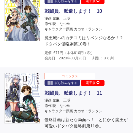
試し読みをする
電子版
戦闘員、派遣します！ 10
漫画 鬼麻 正明
原作 暁 なつめ
キャラクター原案 カカオ・ランタン
魔王城へのカチコミはリベンジなるか！？
ドタバタ侵略劇第10巻！
定価
671
円（本体
610
円＋税）
発売日：2023年03月23日
判型：Ｂ６判
コミックス
試し読みをする
電子版
戦闘員、派遣します！ 11
漫画 鬼麻 正明
原作 暁 なつめ
キャラクター原案 カカオ・ランタン
侵略計画は新たな局面へ！ とにかく魔王が
可愛いドタバタ侵略劇第11巻。