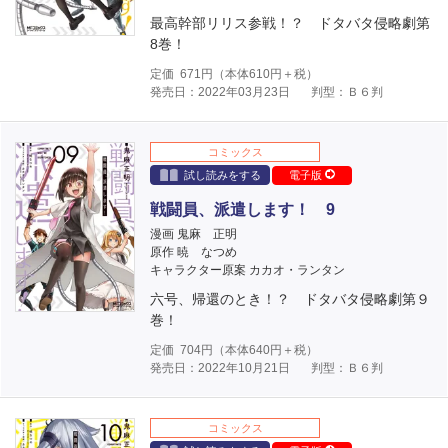
最高幹部リリス参戦！？ ドタバタ侵略劇第
8巻！
定価
671
円（本体
610
円＋税）
発売日：2022年03月23日
判型：Ｂ６判
コミックス
試し読みをする
電子版
戦闘員、派遣します！ 9
漫画 鬼麻 正明
原作 暁 なつめ
キャラクター原案 カカオ・ランタン
六号、帰還のとき！？ ドタバタ侵略劇第９
巻！
定価
704
円（本体
640
円＋税）
発売日：2022年10月21日
判型：Ｂ６判
コミックス