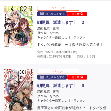
コミックス
試し読みをする
電子版
戦闘員、派遣します！ ２
漫画 鬼麻 正明
原作 暁 なつめ
キャラクター原案 カカオ・ランタン
ドタバタ侵略劇、外道戦法炸裂の第２巻！
定価
605
円（本体
550
円＋税）
発売日：2019年03月23日
判型：Ｂ６判
コミックス
試し読みをする
電子版
戦闘員、派遣します！ ３
漫画 鬼麻 正明
原作 暁 なつめ
キャラクター原案 カカオ・ランタン
魔王軍との全面戦争が開始！？ ドタバタ侵