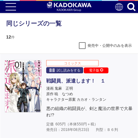
同じシリーズの一覧
12
件
発売中・公開中のみを表示
コミックス
試し読みをする
電子版
戦闘員、派遣します！ １
漫画 鬼麻 正明
原作 暁 なつめ
キャラクター原案 カカオ・ランタン
悪の組織の戦闘員が、剣と魔法の世界で大暴
れ!?
定価
605
円（本体
550
円＋税）
発売日：2018年08月23日
判型：Ｂ６判