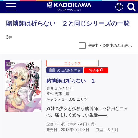
賭博師は祈らない ２と同じシリーズの一覧
3
件
発売中・公開中のみを表示
コミックス
試し読みをする
電子版
賭博師は祈らない １
著者 えかきびと
原作 周藤 蓮
キャラクター原案 ニリツ
奴隷の少女と孤独な賭博師。不器用な二人
の、痛ましく愛おしい生活――。
定価
605
円（本体
550
円＋税）
発売日：2018年07月23日
判型：Ｂ６判