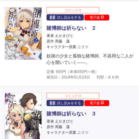
コミックス
試し読みをする
電子版
賭博師は祈らない ２
著者 えかきびと
原作 周藤 蓮
キャラクター原案 ニリツ
奴隷の少女と孤独な賭博師。不器用な二人が
心を開いていく――。
定価
605
円（本体
550
円＋税）
発売日：2019年01月23日
判型：Ｂ６判
コミックス
試し読みをする
電子版
賭博師は祈らない ３
著者 えかきびと
原作 周藤 蓮
キャラクター原案 ニリツ