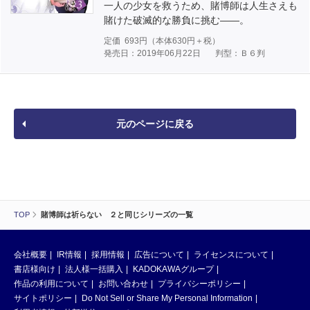
一人の少女を救うため、賭博師は人生さえも
賭けた破滅的な勝負に挑む――。
定価
693
円（本体
630
円＋税）
発売日：2019年06月22日
判型：Ｂ６判
元のページに戻る
TOP
賭博師は祈らない ２と同じシリーズの一覧
会社概要
IR情報
採用情報
広告について
ライセンスについて
書店様向け
法人様一括購入
KADOKAWAグループ
作品の利用について
お問い合わせ
プライバシーポリシー
サイトポリシー
Do Not Sell or Share My Personal Information