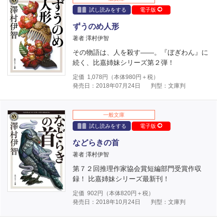
試し読みをする
電子版
ずうのめ人形
著者 澤村伊智
その物語は、人を殺す――。『ぼぎわん』に
続く、比嘉姉妹シリーズ第２弾！
定価
1,078
円（本体
980
円＋税）
発売日：2018年07月24日
判型：文庫判
一般文庫
試し読みをする
電子版
などらきの首
著者 澤村伊智
第７２回推理作家協会賞短編部門受賞作収
録！ 比嘉姉妹シリーズ最新刊！
定価
902
円（本体
820
円＋税）
発売日：2018年10月24日
判型：文庫判