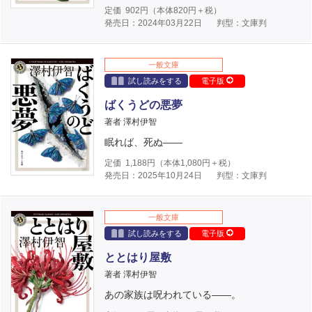
定価
902
円（本体
820
円＋税）
発売日：2024年03月22日
判型：文庫判
一般文庫
試し読みをする
電子版
ばくうどの悪夢
著者 澤村伊智
眠れば、死ぬ――
定価
1,188
円（本体
1,080
円＋税）
発売日：2025年10月24日
判型：文庫判
一般文庫
試し読みをする
電子版
ととはり屋敷
著者 澤村伊智
あの家族は呪われている――。