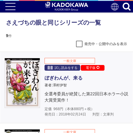
さえづちの眼と同じシリーズの一覧
9
件
発売中・公開中のみを表示
一般文庫
試し読みをする
電子版
ぼぎわんが、来る
著者 澤村伊智
全選考委員が絶賛した第22回日本ホラー小説
大賞受賞作！
定価
968
円（本体
880
円＋税）
発売日：2018年02月24日
判型：文庫判
一般文庫