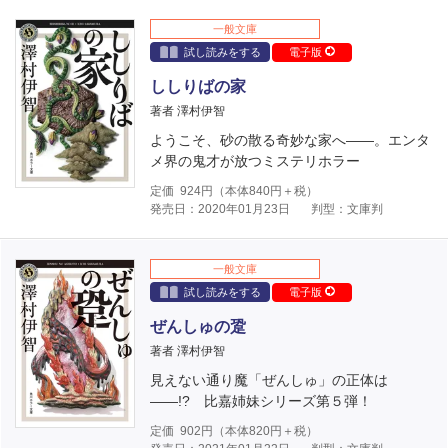
一般文庫
試し読みをする
電子版
ししりばの家
著者 澤村伊智
ようこそ、砂の散る奇妙な家へ――。エンタ
メ界の鬼才が放つミステリホラー
定価
924
円（本体
840
円＋税）
発売日：2020年01月23日
判型：文庫判
一般文庫
試し読みをする
電子版
ぜんしゅの跫
著者 澤村伊智
見えない通り魔「ぜんしゅ」の正体は
――!? 比嘉姉妹シリーズ第５弾！
定価
902
円（本体
820
円＋税）