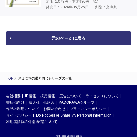
定価
1,078
円（本体
980
円＋税）
発売日：2026年05月25日
判型：文庫判
元のページに戻る
TOP
さえづちの眼と同じシリーズの一覧
会社概要
IR情報
採用情報
広告について
ライセンスについて
書店様向け
法人様一括購入
KADOKAWAグループ
作品の利用について
お問い合わせ
プライバシーポリシー
サイトポリシー
Do Not Sell or Share My Personal Information
利用者情報の外部送信について