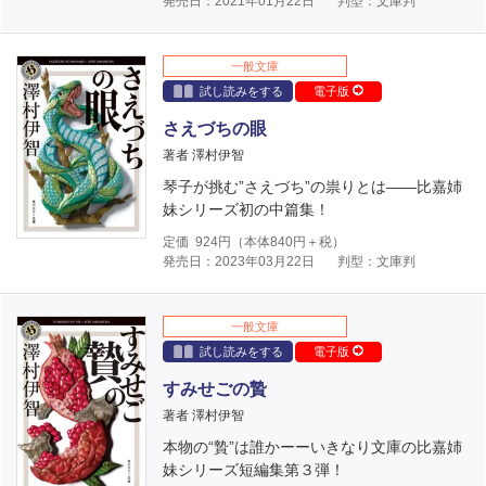
発売日：2021年01月22日
判型：文庫判
一般文庫
試し読みをする
電子版
さえづちの眼
著者 澤村伊智
琴子が挑む”さえづち”の祟りとは――比嘉姉
妹シリーズ初の中篇集！
定価
924
円（本体
840
円＋税）
発売日：2023年03月22日
判型：文庫判
一般文庫
試し読みをする
電子版
すみせごの贄
著者 澤村伊智
本物の“贄”は誰かーーいきなり文庫の比嘉姉
妹シリーズ短編集第３弾！