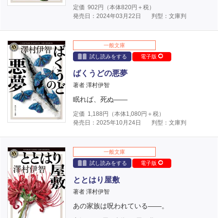
定価
902
円（本体
820
円＋税）
発売日：2024年03月22日
判型：文庫判
一般文庫
試し読みをする
電子版
ばくうどの悪夢
著者 澤村伊智
眠れば、死ぬ――
定価
1,188
円（本体
1,080
円＋税）
発売日：2025年10月24日
判型：文庫判
一般文庫
試し読みをする
電子版
ととはり屋敷
著者 澤村伊智
あの家族は呪われている――。