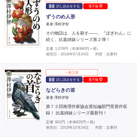
試し読みをする
電子版
ずうのめ人形
著者 澤村伊智
その物語は、人を殺す――。『ぼぎわん』に
続く、比嘉姉妹シリーズ第２弾！
定価
1,078
円（本体
980
円＋税）
発売日：2018年07月24日
判型：文庫判
一般文庫
試し読みをする
電子版
などらきの首
著者 澤村伊智
第７２回推理作家協会賞短編部門受賞作収
録！ 比嘉姉妹シリーズ最新刊！
定価
902
円（本体
820
円＋税）
発売日：2018年10月24日
判型：文庫判