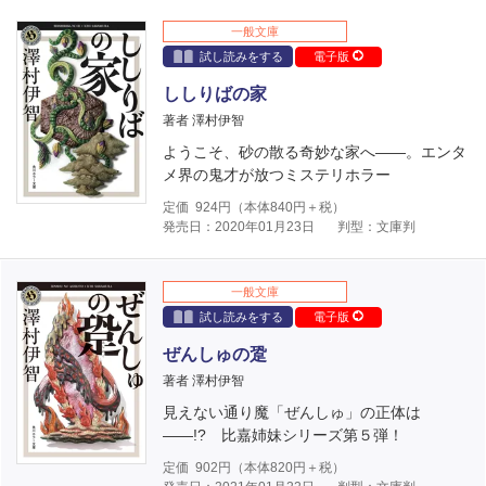
一般文庫
試し読みをする
電子版
ししりばの家
著者 澤村伊智
ようこそ、砂の散る奇妙な家へ――。エンタ
メ界の鬼才が放つミステリホラー
定価
924
円（本体
840
円＋税）
発売日：2020年01月23日
判型：文庫判
一般文庫
試し読みをする
電子版
ぜんしゅの跫
著者 澤村伊智
見えない通り魔「ぜんしゅ」の正体は
――!? 比嘉姉妹シリーズ第５弾！
定価
902
円（本体
820
円＋税）