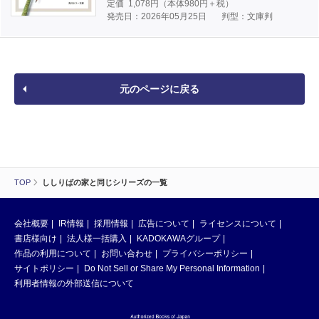
定価
1,078
円（本体
980
円＋税）
発売日：2026年05月25日
判型：文庫判
元のページに戻る
TOP
ししりばの家と同じシリーズの一覧
会社概要
IR情報
採用情報
広告について
ライセンスについて
書店様向け
法人様一括購入
KADOKAWAグループ
作品の利用について
お問い合わせ
プライバシーポリシー
サイトポリシー
Do Not Sell or Share My Personal Information
利用者情報の外部送信について