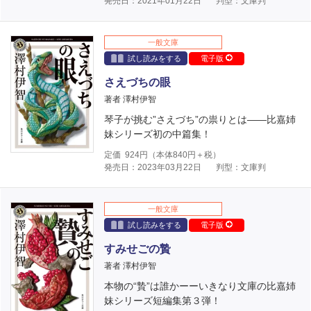
発売日：2021年01月22日
判型：文庫判
一般文庫
試し読みをする
電子版
さえづちの眼
著者 澤村伊智
琴子が挑む”さえづち”の祟りとは――比嘉姉
妹シリーズ初の中篇集！
定価
924
円（本体
840
円＋税）
発売日：2023年03月22日
判型：文庫判
一般文庫
試し読みをする
電子版
すみせごの贄
著者 澤村伊智
本物の“贄”は誰かーーいきなり文庫の比嘉姉
妹シリーズ短編集第３弾！