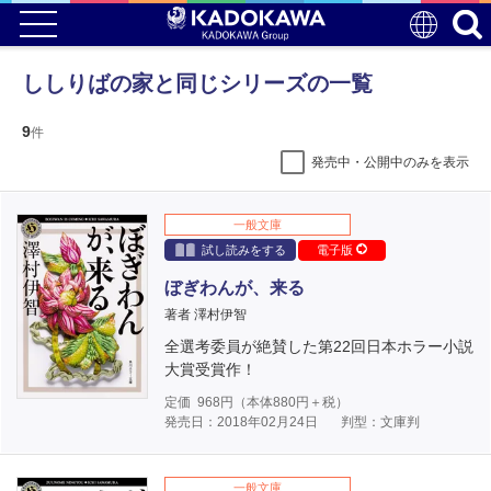
ししりばの家と同じシリーズの一覧
9
件
発売中・公開中のみを表示
一般文庫
試し読みをする
電子版
ぼぎわんが、来る
著者 澤村伊智
全選考委員が絶賛した第22回日本ホラー小説
大賞受賞作！
定価
968
円（本体
880
円＋税）
発売日：2018年02月24日
判型：文庫判
一般文庫