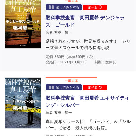
一般文庫
試し読みをする
電子版
脳科学捜査官 真田夏希 デンジャラ
ス・ゴールド
著者 鳴神 響一
誘拐された少女が、世界を揺るがす！ シリ
ーズ最大スケールで贈る長編小説
定価
836
円（本体
760
円＋税）
発売日：2021年01月22日
判型：文庫判
一般文庫
試し読みをする
電子版
脳科学捜査官 真田夏希 エキサイティ
ング・シルバー
著者 鳴神 響一
真田夏希シリーズ初、「ゴールド」＆「シル
バー」で贈る、最大規模の長篇。