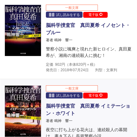
一般文庫
試し読みをする
電子版
脳科学捜査官 真田夏希 イノセント・
ブルー
著者 鳴神 響一
警察小説に颯爽と現れた新ヒロイン、真田夏
希が、湘南の連続殺人に挑む！
定価
902
円（本体
820
円＋税）
発売日：2018年07月24日
判型：文庫判
一般文庫
試し読みをする
電子版
脳科学捜査官 真田夏希 イミテーショ
ン・ホワイト
著者 鳴神 響一
夜空に打ち上がる花火は、連続殺人の幕開
け。書き下ろし長篇警察小説。