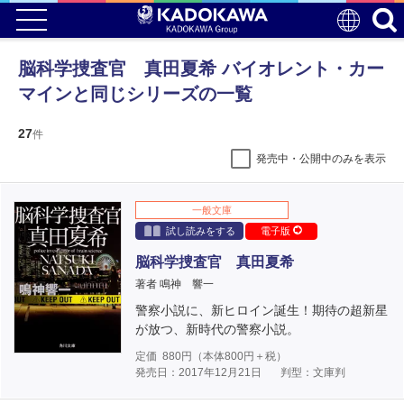
脳科学捜査官 真田夏希 バイオレント・カー
マインと同じシリーズの一覧
27
件
発売中・公開中のみを表示
一般文庫
試し読みをする
電子版
脳科学捜査官 真田夏希
著者 鳴神 響一
警察小説に、新ヒロイン誕生！期待の超新星
が放つ、新時代の警察小説。
定価
880
円（本体
800
円＋税）
発売日：2017年12月21日
判型：文庫判