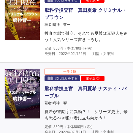
試し読みをする
電子版
脳科学捜査官 真田夏希 クリミナル・
ブラウン
著者 鳴神 響一
捜査本部で孤立、それでも夏希は真犯人を追
う！人気シリーズ書き下ろし。
定価
858
円（本体
780
円＋税）
発売日：2022年02月22日
判型：文庫判
一般文庫
試し読みをする
電子版
脳科学捜査官 真田夏希 ナスティ・パ
ープル
著者 鳴神 響一
夏希が警察庁に異動？！ シリーズ史上、最
も恐るべき犯罪者に立ち向かう！
定価
880
円（本体
800
円＋税）
発売日：2022年07月21日
判型：文庫判