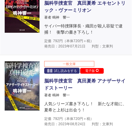
脳科学捜査官 真田夏希 エキセントリ
ック・ヴァーミリオン
著者 鳴神 響一
サイバー特捜隊隊長・織田が殺人容疑で逮
捕！ 衝撃の書き下ろし！
定価
792
円（本体
720
円＋税）
発売日：2023年07月21日
判型：文庫判
一般文庫
試し読みをする
電子版
脳科学捜査官 真田夏希 アナザーサイ
ドストーリー
著者 鳴神 響一
人気シリーズ書き下ろし！ 新たな才能に、
夏希と上杉は出会う！
定価
792
円（本体
720
円＋税）
発売日：2023年08月24日
判型：文庫判