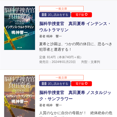
一般文庫
試し読みをする
電子版
脳科学捜査官 真田夏希 インテンス・
ウルトラマリン
著者 鳴神 響一
夏希と沙羅は、つかの間の休日に、恐るべき
犯罪者と遭遇する！
定価
814
円（本体
740
円＋税）
発売日：2024年01月23日
判型：文庫判
一般文庫
試し読みをする
電子版
脳科学捜査官 真田夏希 ノスタルジッ
ク・サンフラワー
著者 鳴神 響一
人質のなかに自分の母親が！ 絶体絶命の危