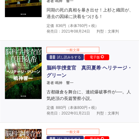
著者 鳴神 響一
同期の死の真相を暴き出せ！上杉と織田が、
過去の因縁に決着をつける！
定価
836
円（本体
760
円＋税）
発売日：2021年08月24日
判型：文庫判
一般文庫
試し読みをする
電子版
脳科学捜査官 真田夏希 ヘリテージ・
グリーン
著者 鳴神 響一
古都鎌倉を舞台に、連続爆破事件が──。人
気絶頂の長篇警察小説。
定価
880
円（本体
800
円＋税）
発売日：2022年01月21日
判型：文庫判
一般文庫