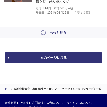
機をどう乗り越えるか。
定価
814
円（本体
740
円＋税）
発売日：2024年02月22日
判型：文庫判
もっと見る
元のページに戻る
TOP
脳科学捜査官 真田夏希 バイオレント・カーマインと同じシリーズの一覧
会社概要
IR情報
採用情報
広告について
ライセンスについて