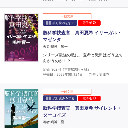
一般文庫
試し読みをする
電子版
脳科学捜査官 真田夏希 イリーガル・
マゼンタ
著者 鳴神 響一
シリーズ最強の敵に、夏希と織田はどう立ち
向かうのか！？
定価
902
円（本体
820
円＋税）
発売日：2022年08月24日
判型：文庫判
一般文庫
試し読みをする
電子版
脳科学捜査官 真田夏希 サイレント・
ターコイズ
著者 鳴神 響一