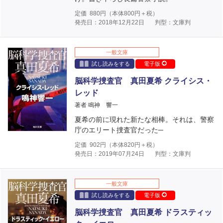
定価
880
円（本体
800
円＋税）
発売日：2018年12月22日
判型：文庫判
一般文庫
試し読みをする
電子版
脳科学捜査官 真田夏希 クライシス・
レッド
著者 鳴神 響一
夏希の前に現れた新たな相棒。それは、警察
庁のエリート捜査官だった─
定価
902
円（本体
820
円＋税）
発売日：2019年07月24日
判型：文庫判
一般文庫
試し読みをする
電子版
脳科学捜査官 真田夏希 ドラスティッ