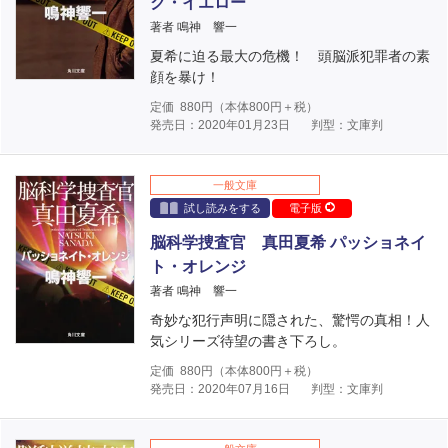
ク・イエロー
著者 鳴神 響一
夏希に迫る最大の危機！ 頭脳派犯罪者の素
顔を暴け！
定価
880
円（本体
800
円＋税）
発売日：2020年01月23日
判型：文庫判
一般文庫
試し読みをする
電子版
脳科学捜査官 真田夏希 パッショネイ
ト・オレンジ
著者 鳴神 響一
奇妙な犯行声明に隠された、驚愕の真相！人
気シリーズ待望の書き下ろし。
定価
880
円（本体
800
円＋税）
発売日：2020年07月16日
判型：文庫判