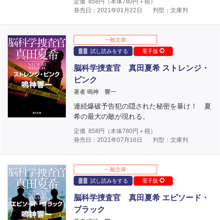
定価
858
円（本体
780
円＋税）
発売日：2021年01月22日
判型：文庫判
一般文庫
試し読みをする
電子版
脳科学捜査官 真田夏希 ストレンジ・
ピンク
著者 鳴神 響一
連続爆破予告犯の隠された秘密を暴け！ 夏
希の最大の敵が現れる。
定価
858
円（本体
780
円＋税）
発売日：2021年07月16日
判型：文庫判
一般文庫
試し読みをする
電子版
脳科学捜査官 真田夏希 エピソード・
ブラック