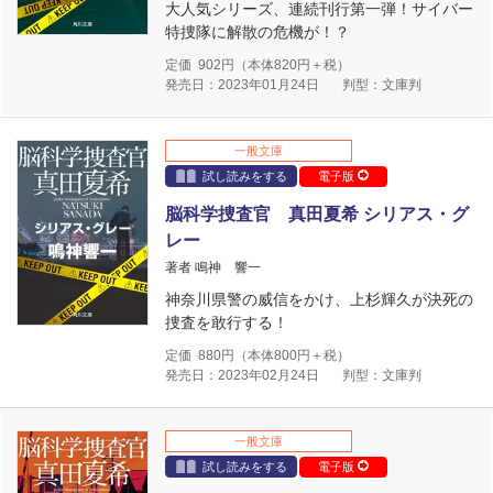
大人気シリーズ、連続刊行第一弾！サイバー
特捜隊に解散の危機が！？
定価
902
円（本体
820
円＋税）
発売日：2023年01月24日
判型：文庫判
一般文庫
試し読みをする
電子版
脳科学捜査官 真田夏希 シリアス・グ
レー
著者 鳴神 響一
神奈川県警の威信をかけ、上杉輝久が決死の
捜査を敢行する！
定価
880
円（本体
800
円＋税）
発売日：2023年02月24日
判型：文庫判
一般文庫
試し読みをする
電子版