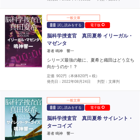
一般文庫
試し読みをする
電子版
脳科学捜査官 真田夏希 イリーガル・
マゼンタ
著者 鳴神 響一
シリーズ最強の敵に、夏希と織田はどう立ち
向かうのか！？
定価
902
円（本体
820
円＋税）
発売日：2022年08月24日
判型：文庫判
一般文庫
試し読みをする
電子版
脳科学捜査官 真田夏希 サイレント・
ターコイズ
著者 鳴神 響一