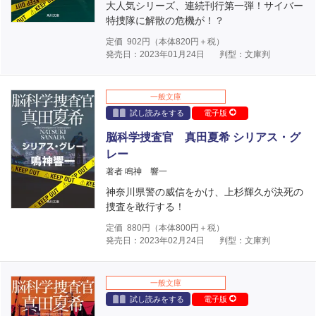
大人気シリーズ、連続刊行第一弾！サイバー
特捜隊に解散の危機が！？
定価
902
円（本体
820
円＋税）
発売日：2023年01月24日
判型：文庫判
一般文庫
試し読みをする
電子版
脳科学捜査官 真田夏希 シリアス・グ
レー
著者 鳴神 響一
神奈川県警の威信をかけ、上杉輝久が決死の
捜査を敢行する！
定価
880
円（本体
800
円＋税）
発売日：2023年02月24日
判型：文庫判
一般文庫
試し読みをする
電子版