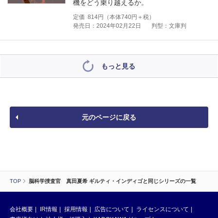
機をどう乗り越えるか。
定価
814
円（本体
740
円＋税）
発売日：2024年02月22日
判型：文庫判
もっと見る
元のページに戻る
TOP
脳科学捜査官 真田夏希 ギルティ・インディゴと同じシリーズの一覧
会社概要
IR情報
採用情報
広告について
ライセンスについて