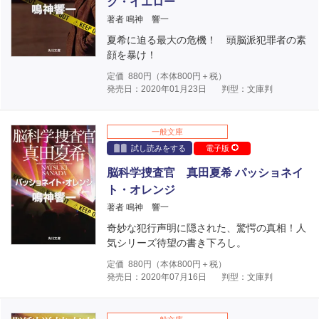
ク・イエロー
著者 鳴神 響一
夏希に迫る最大の危機！ 頭脳派犯罪者の素
顔を暴け！
定価
880
円（本体
800
円＋税）
発売日：2020年01月23日
判型：文庫判
一般文庫
試し読みをする
電子版
脳科学捜査官 真田夏希 パッショネイ
ト・オレンジ
著者 鳴神 響一
奇妙な犯行声明に隠された、驚愕の真相！人
気シリーズ待望の書き下ろし。
定価
880
円（本体
800
円＋税）
発売日：2020年07月16日
判型：文庫判