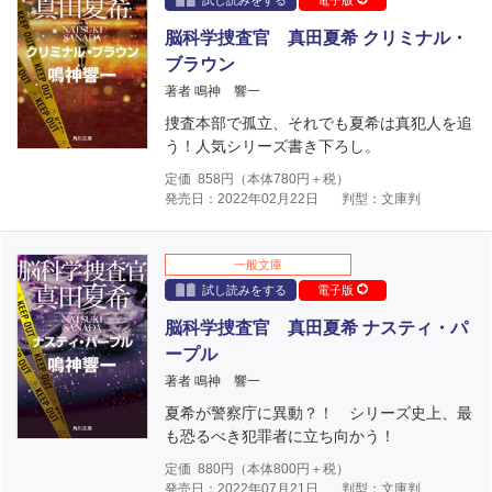
試し読みをする
電子版
脳科学捜査官 真田夏希 クリミナル・
ブラウン
著者 鳴神 響一
捜査本部で孤立、それでも夏希は真犯人を追
う！人気シリーズ書き下ろし。
定価
858
円（本体
780
円＋税）
発売日：2022年02月22日
判型：文庫判
一般文庫
試し読みをする
電子版
脳科学捜査官 真田夏希 ナスティ・パ
ープル
著者 鳴神 響一
夏希が警察庁に異動？！ シリーズ史上、最
も恐るべき犯罪者に立ち向かう！
定価
880
円（本体
800
円＋税）
発売日：2022年07月21日
判型：文庫判