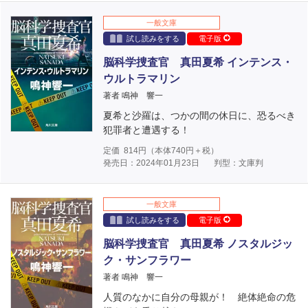
一般文庫
試し読みをする
電子版
脳科学捜査官 真田夏希 インテンス・
ウルトラマリン
著者 鳴神 響一
夏希と沙羅は、つかの間の休日に、恐るべき
犯罪者と遭遇する！
定価
814
円（本体
740
円＋税）
発売日：2024年01月23日
判型：文庫判
一般文庫
試し読みをする
電子版
脳科学捜査官 真田夏希 ノスタルジッ
ク・サンフラワー
著者 鳴神 響一
人質のなかに自分の母親が！ 絶体絶命の危