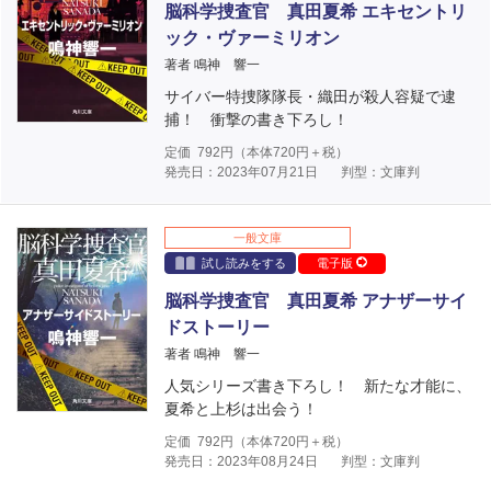
脳科学捜査官 真田夏希 エキセントリ
ック・ヴァーミリオン
著者 鳴神 響一
サイバー特捜隊隊長・織田が殺人容疑で逮
捕！ 衝撃の書き下ろし！
定価
792
円（本体
720
円＋税）
発売日：2023年07月21日
判型：文庫判
一般文庫
試し読みをする
電子版
脳科学捜査官 真田夏希 アナザーサイ
ドストーリー
著者 鳴神 響一
人気シリーズ書き下ろし！ 新たな才能に、
夏希と上杉は出会う！
定価
792
円（本体
720
円＋税）
発売日：2023年08月24日
判型：文庫判