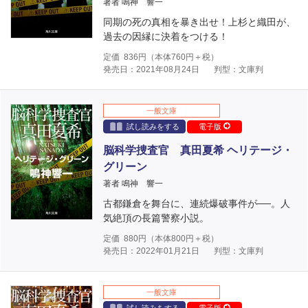
著者 鳴神 響一
同期の死の真相を暴き出せ！上杉と織田が、
過去の因縁に決着をつける！
定価
836
円（本体
760
円＋税）
発売日：2021年08月24日
判型：文庫判
一般文庫
試し読みをする
電子版
脳科学捜査官 真田夏希 ヘリテージ・
グリーン
著者 鳴神 響一
古都鎌倉を舞台に、連続爆破事件が──。人
気絶頂の長篇警察小説。
定価
880
円（本体
800
円＋税）
発売日：2022年01月21日
判型：文庫判
一般文庫