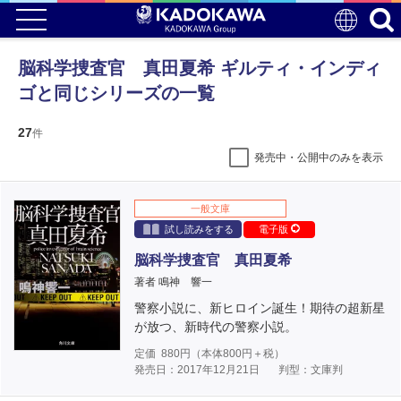
脳科学捜査官 真田夏希 ギルティ・インディ
ゴと同じシリーズの一覧
27
件
発売中・公開中のみを表示
一般文庫
試し読みをする
電子版
脳科学捜査官 真田夏希
著者 鳴神 響一
警察小説に、新ヒロイン誕生！期待の超新星
が放つ、新時代の警察小説。
定価
880
円（本体
800
円＋税）
発売日：2017年12月21日
判型：文庫判