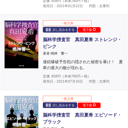
定価
858
円（本体
780
円＋税）
発売日：2021年01月22日
判型：文庫判
一般文庫
試し読みをする
電子版
脳科学捜査官 真田夏希 ストレンジ・
ピンク
著者 鳴神 響一
連続爆破予告犯の隠された秘密を暴け！ 夏
希の最大の敵が現れる。
定価
858
円（本体
780
円＋税）
発売日：2021年07月16日
判型：文庫判
一般文庫
試し読みをする
電子版
脳科学捜査官 真田夏希 エピソード・
ブラック