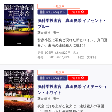
一般文庫
試し読みをする
電子版
脳科学捜査官 真田夏希 イノセント・
ブルー
著者 鳴神 響一
警察小説に颯爽と現れた新ヒロイン、真田夏
希が、湘南の連続殺人に挑む！
定価
902
円（本体
820
円＋税）
発売日：2018年07月24日
判型：文庫判
一般文庫
試し読みをする
電子版
脳科学捜査官 真田夏希 イミテーショ
ン・ホワイト
著者 鳴神 響一
夜空に打ち上がる花火は、連続殺人の幕開
け。書き下ろし長篇警察小説。