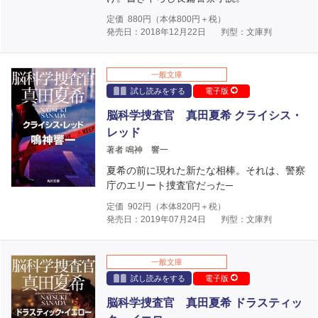
定価
880
円（本体
800
円＋税）
発売日：2018年12月22日
判型：文庫判
一般文庫
試し読みをする
電子版
脳科学捜査官 真田夏希 クライシス・
レッド
著者 鳴神 響一
夏希の前に現れた新たな相棒。それは、警察
庁のエリート捜査官だった─
定価
902
円（本体
820
円＋税）
発売日：2019年07月24日
判型：文庫判
一般文庫
試し読みをする
電子版
脳科学捜査官 真田夏希 ドラスティッ