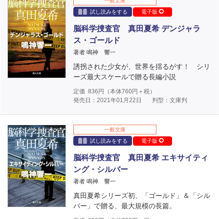
一般文庫
試し読みをする
電子版
脳科学捜査官 真田夏希 デンジャラ
ス・ゴールド
著者 鳴神 響一
誘拐された少女が、世界を揺るがす！ シリ
ーズ最大スケールで贈る長編小説
定価
836
円（本体
760
円＋税）
発売日：2021年01月22日
判型：文庫判
一般文庫
試し読みをする
電子版
脳科学捜査官 真田夏希 エキサイティ
ング・シルバー
著者 鳴神 響一
真田夏希シリーズ初、「ゴールド」＆「シル
バー」で贈る、最大規模の長篇。