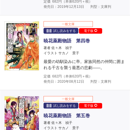
定価
682
円（本体
620
円＋税）
発売日：2019年12月13日
判型：文庫判
一般文庫
試し読みをする
電子版
暁花薬殿物語 第四巻
著者 佐々木 禎子
イラスト サカノ 景子
最愛の幼馴染みに帝。家族同然の仲間に囲ま
れる千古を襲う最悪の悲劇――。
定価
682
円（本体
620
円＋税）
発売日：2020年08月12日
判型：文庫判
一般文庫
試し読みをする
電子版
暁花薬殿物語 第五巻
著者 佐々木 禎子
イラスト サカノ 景子