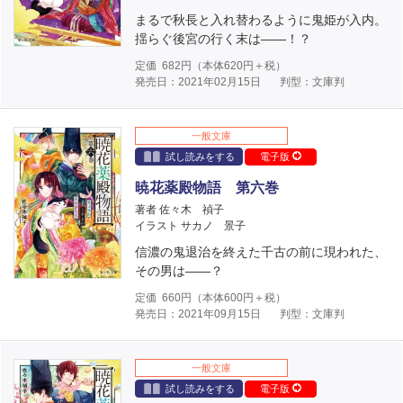
まるで秋長と入れ替わるように鬼姫が入内。
揺らぐ後宮の行く末は――！？
定価
682
円（本体
620
円＋税）
発売日：2021年02月15日
判型：文庫判
一般文庫
試し読みをする
電子版
暁花薬殿物語 第六巻
著者 佐々木 禎子
イラスト サカノ 景子
信濃の鬼退治を終えた千古の前に現われた、
その男は――？
定価
660
円（本体
600
円＋税）
発売日：2021年09月15日
判型：文庫判
一般文庫
試し読みをする
電子版