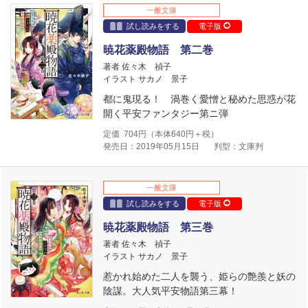
一般文庫
試し読みをする
電子版
暁花薬殿物語 第二巻
著者 佐々木 禎子
イラスト サカノ 景子
都に鬼現る！ 渦巻く愛憎と秘めた思惑が花
開く平安ファンタジー第ニ弾
定価
704
円（本体
640
円＋税）
発売日：2019年05月15日
判型：文庫判
一般文庫
試し読みをする
電子版
暁花薬殿物語 第三巻
著者 佐々木 禎子
イラスト サカノ 景子
惹かれ始めた二人を襲う、姫らの艶羨と妖の
陰謀。大人気平安物語第三幕！