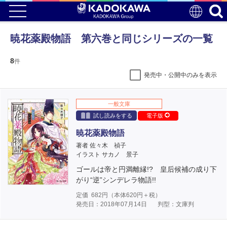
暁花薬殿物語 第六巻と同じシリーズの一覧
8
件
発売中・公開中のみを表示
一般文庫
試し読みをする
電子版
暁花薬殿物語
著者 佐々木 禎子
イラスト サカノ 景子
ゴールは帝と円満離縁!? 皇后候補の成り下
がり“逆”シンデレラ物語!!
定価
682
円（本体
620
円＋税）
発売日：2018年07月14日
判型：文庫判