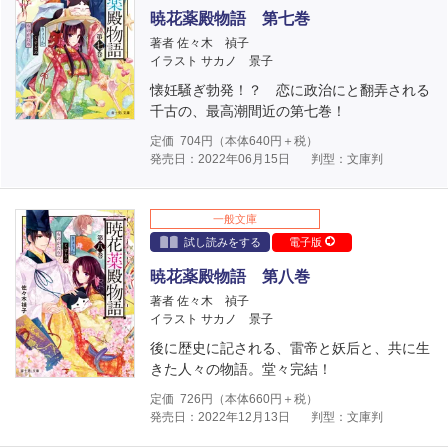
暁花薬殿物語 第七巻
著者 佐々木 禎子
イラスト サカノ 景子
懐妊騒ぎ勃発！？ 恋に政治にと翻弄される
千古の、最高潮間近の第七巻！
定価
704
円（本体
640
円＋税）
発売日：2022年06月15日
判型：文庫判
一般文庫
試し読みをする
電子版
暁花薬殿物語 第八巻
著者 佐々木 禎子
イラスト サカノ 景子
後に歴史に記される、雷帝と妖后と、共に生
きた人々の物語。堂々完結！
定価
726
円（本体
660
円＋税）
発売日：2022年12月13日
判型：文庫判