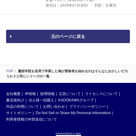
発売日：2019年07月30日
判型：文庫判
元のページに戻る
TOP
魔術学院を首席で卒業した俺が冒険者を始めるのはそんなにおかしいだろ
うか３と同じシリーズの一覧
会社概要
IR情報
採用情報
広告について
ライセンスについて
書店様向け
法人様一括購入
KADOKAWAグループ
作品の利用について
お問い合わせ
プライバシーポリシー
サイトポリシー
Do Not Sell or Share My Personal Information
利用者情報の外部送信について