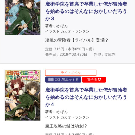
魔術学院を首席で卒業した俺が冒険者
を始めるのはそんなにおかしいだろう
か３
著者 いかぽん
イラスト カカオ・ランタン
凄腕の冒険者【ライバル】登場!?
定価
715
円（本体
650
円＋税）
発売日：2019年03月30日
判型：文庫判
ライトノベル
試し読みをする
電子版
魔術学院を首席で卒業した俺が冒険者
を始めるのはそんなにおかしいだろう
か４
著者 いかぽん
イラスト カカオ・ランタン
魔王攻略の鍵は幼女!?
定価
715
円（本体
650
円＋税）