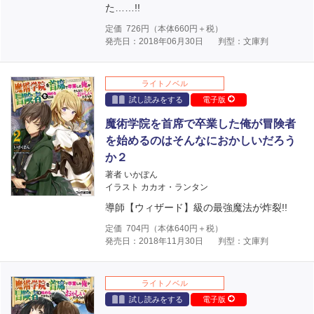
た……!!
定価
726
円（本体
660
円＋税）
発売日：2018年06月30日
判型：文庫判
ライトノベル
試し読みをする
電子版
魔術学院を首席で卒業した俺が冒険者
を始めるのはそんなにおかしいだろう
か２
著者 いかぽん
イラスト カカオ・ランタン
導師【ウィザード】級の最強魔法が炸裂!!
定価
704
円（本体
640
円＋税）
発売日：2018年11月30日
判型：文庫判
ライトノベル
試し読みをする
電子版