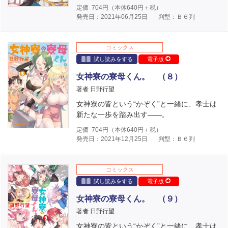
定価
704
円（本体
640
円＋税）
発売日：2021年06月25日
判型：Ｂ６判
コミックス
試し読みをする
電子版
女神寮の寮母くん。 （８）
著者 日野行望
女神寮の皆という“かぞく”と一緒に、孝士は
新たな一歩を踏み出す――。
定価
704
円（本体
640
円＋税）
発売日：2021年12月25日
判型：Ｂ６判
コミックス
試し読みをする
電子版
女神寮の寮母くん。 （９）
著者 日野行望
女神寮の皆という“かぞく”と一緒に、孝士は