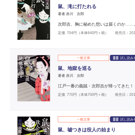
鼠、滝に打たれる
著者 赤川 次郎
次郎吉、胸に秘めた想いは届くのか……
定価
704
円（本体
640
円＋税）
発売日：201
一般文庫
試し読み
鼠、地獄を巡る
著者 赤川 次郎
江戸一番の義賊・次郎吉が帰ってきた！
定価
770
円（本体
700
円＋税）
発売日：201
一般文庫
試し読み
鼠、嘘つきは役人の始まり