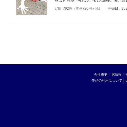
昼は甘酒屋、夜は天下の大泥棒。赤川次
定価
792
円（本体
720
円＋税）
発売日：202
会社概要
IR情報
作品の利用について