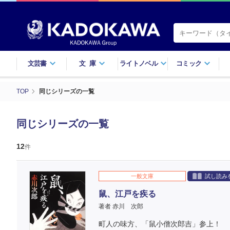
文芸書
文庫
ライトノベル
コミック
TOP
同じシリーズの一覧
同じシリーズの一覧
12
件
一般文庫
試し読み
鼠、江戸を疾る
著者 赤川 次郎
町人の味方、「鼠小僧次郎吉」参上！