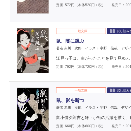
定価
572
円（本体
520
円＋税）
発売日：200
一般文庫
試し読み
鼠、闇に跳ぶ
著者 赤川 次郎
イラスト 宇野 信哉
デザ
江戸っ子は、曲がったことを見て見ぬふ
定価
792
円（本体
720
円＋税）
発売日：201
一般文庫
試し読み
鼠、影を断つ
著者 赤川 次郎
イラスト 宇野 信哉
デザ
鼠小僧次郎吉と妹・小袖の活躍を描く、
定価
660
円（本体
600
円＋税）
発売日：201