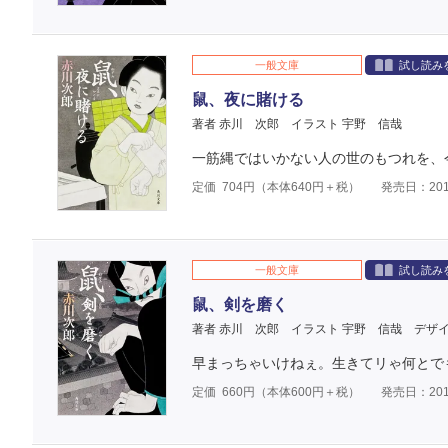
一般文庫
試し読み
鼠、夜に賭ける
著者 赤川 次郎
イラスト 宇野 信哉
一筋縄ではいかない人の世のもつれを、
定価
704
円（本体
640
円＋税）
発売日：201
一般文庫
試し読み
鼠、剣を磨く
著者 赤川 次郎
イラスト 宇野 信哉
デザ
早まっちゃいけねぇ。生きてリゃ何とで
定価
660
円（本体
600
円＋税）
発売日：201