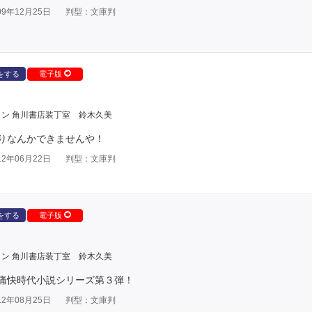
9年12月25日
判型：文庫判
をする
電子版
イン 角川書店装丁室 鈴木久美
りなんかできませんや！
2年06月22日
判型：文庫判
をする
電子版
イン 角川書店装丁室 鈴木久美
痛快時代小説シリーズ第３弾！
2年08月25日
判型：文庫判