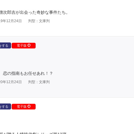
僧次郎吉が出会った奇妙な事件たち。
9年12月24日
判型：文庫判
をする
電子版
 恋の指南もお任せあれ！？
0年12月24日
判型：文庫判
をする
電子版