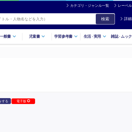
カテゴリ・ジャンル一覧
レーベル
検索
詳細
一般書
児童書
学習参考書
生活
実用
雑誌
ムック
・
・
をする
電子版