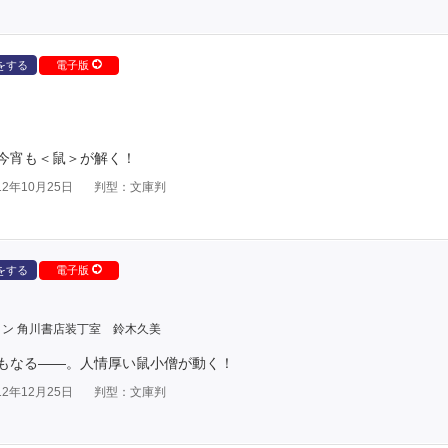
をする
電子版
今宵も＜鼠＞が解く！
2年10月25日
判型：文庫判
をする
電子版
イン 角川書店装丁室 鈴木久美
もなる――。人情厚い鼠小僧が動く！
2年12月25日
判型：文庫判