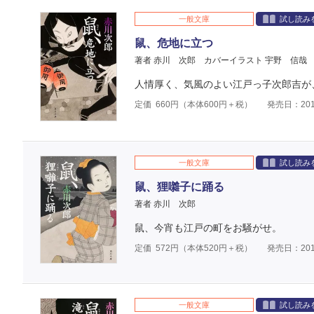
一般文庫
試し読み
鼠、危地に立つ
著者 赤川 次郎
カバーイラスト 宇野 信哉
人情厚く、気風のよい江戸っ子次郎吉が
定価
660
円（本体
600
円＋税）
発売日：201
一般文庫
試し読み
鼠、狸囃子に踊る
著者 赤川 次郎
鼠、今宵も江戸の町をお騒がせ。
定価
572
円（本体
520
円＋税）
発売日：201
一般文庫
試し読み