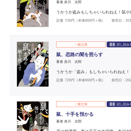
著者 赤川 次郎
うかうか盗みもしちゃいられねえ！鼠小
定価
726
円（本体
660
円＋税）
発売日：201
一般文庫
試し読み
鼠、恋路の闇を照らす
著者 赤川 次郎
うかうか「盗み」もしちゃいられねえ！
定価
726
円（本体
660
円＋税）
発売日：202
一般文庫
試し読み
鼠、十手を預かる
著者 赤川 次郎