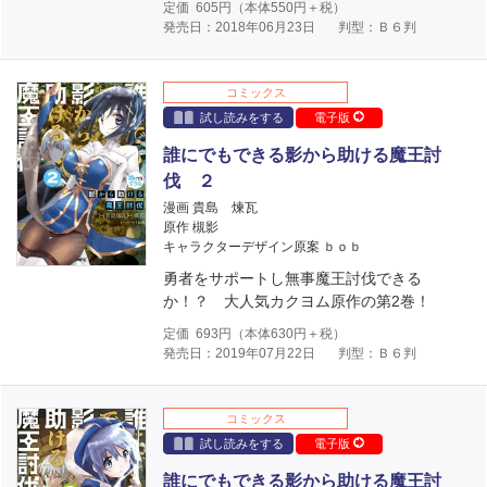
定価
605
円（本体
550
円＋税）
発売日：2018年06月23日
判型：Ｂ６判
コミックス
試し読みをする
電子版
誰にでもできる影から助ける魔王討
伐 ２
漫画 貴島 煉瓦
原作 槻影
キャラクターデザイン原案 ｂｏｂ
勇者をサポートし無事魔王討伐できる
か！？ 大人気カクヨム原作の第2巻！
定価
693
円（本体
630
円＋税）
発売日：2019年07月22日
判型：Ｂ６判
コミックス
試し読みをする
電子版
誰にでもできる影から助ける魔王討