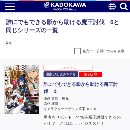
誰にでもできる影から助ける魔王討伐 6と
同じシリーズの一覧
6
件
発売中・公開中のみを表示
コミックス
試し読みをする
電子版
誰にでもできる影から助ける魔王討
伐 １
漫画 貴島 煉瓦
原作 槻影
キャラクターデザイン原案 ｂｏｂ
勇者をサポートして無事魔王討伐できるの
か！？ これは……ビジネスだ！