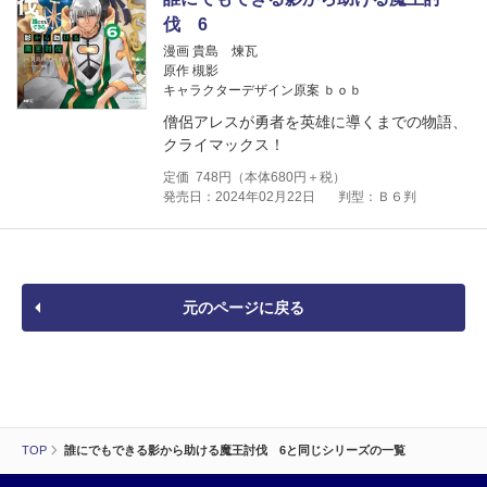
伐 6
漫画 貴島 煉瓦
原作 槻影
キャラクターデザイン原案 ｂｏｂ
僧侶アレスが勇者を英雄に導くまでの物語、
クライマックス！
定価
748
円（本体
680
円＋税）
発売日：2024年02月22日
判型：Ｂ６判
元のページに戻る
TOP
誰にでもできる影から助ける魔王討伐 6と同じシリーズの一覧