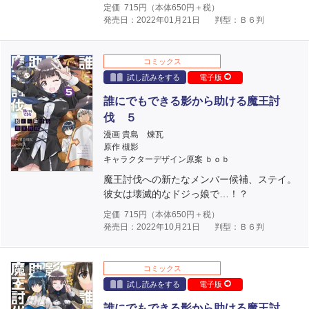
定価
715
円（本体
650
円＋税）
発売日：2022年01月21日
判型：Ｂ６判
コミックス
試し読みをする
電子版
誰にでもできる影から助ける魔王討
伐 ５
漫画 貴島 煉瓦
原作 槻影
キャラクターデザイン原案 ｂｏｂ
魔王討伐への新たなメンバー候補、ステイ。
彼女は壊滅的なドジっ娘で…！？
定価
715
円（本体
650
円＋税）
発売日：2022年10月21日
判型：Ｂ６判
コミックス
試し読みをする
電子版
誰にでもできる影から助ける魔王討