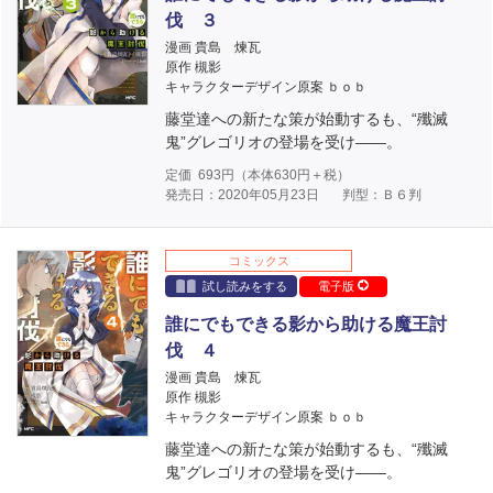
伐 ３
漫画 貴島 煉瓦
原作 槻影
キャラクターデザイン原案 ｂｏｂ
藤堂達への新たな策が始動するも、“殲滅
鬼”グレゴリオの登場を受け――。
定価
693
円（本体
630
円＋税）
発売日：2020年05月23日
判型：Ｂ６判
コミックス
試し読みをする
電子版
誰にでもできる影から助ける魔王討
伐 ４
漫画 貴島 煉瓦
原作 槻影
キャラクターデザイン原案 ｂｏｂ
藤堂達への新たな策が始動するも、“殲滅
鬼”グレゴリオの登場を受け――。