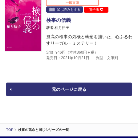
一般文庫
試し読みをする
電子版
検事の信義
著者 柚月裕子
孤高の検事の気概と執念を描いた、心ふるわ
すリーガル・ミステリー！
定価
946
円（本体
860
円＋税）
発売日：2021年10月21日
判型：文庫判
元のページに戻る
TOP
検事の死命と同じシリーズの一覧