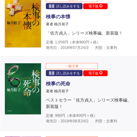
試し読みをする
電子版
検事の本懐
著者 柚月裕子
「佐方貞人」シリーズ検事編、新装版！
定価
1,056
円（本体
960
円＋税）
発売日：2018年07月24日
判型：文庫判
一般文庫
試し読みをする
電子版
検事の死命
著者 柚月裕子
ベストセラー「佐方貞人」シリーズ検事編、
新装版！
定価
990
円（本体
900
円＋税）
発売日：2018年08月24日
判型：文庫判