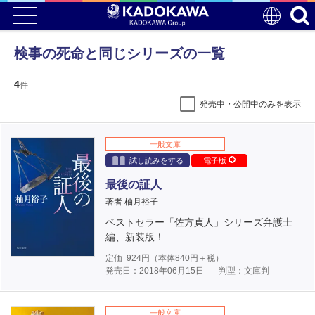
検事の死命と同じシリーズの一覧
4
件
発売中・公開中のみを表示
一般文庫
試し読みをする
電子版
最後の証人
著者 柚月裕子
ベストセラー「佐方貞人」シリーズ弁護士
編、新装版！
定価
924
円（本体
840
円＋税）
発売日：2018年06月15日
判型：文庫判
一般文庫