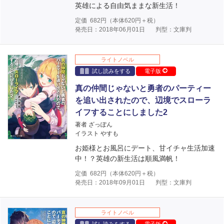
英雄による自由気ままな新生活！
定価
682
円（本体
620
円＋税）
発売日：2018年06月01日
判型：文庫判
ライトノベル
試し読みをする
電子版
真の仲間じゃないと勇者のパーティー
を追い出されたので、辺境でスローラ
イフすることにしました2
著者 ざっぽん
イラスト やすも
お姫様とお風呂にデート、甘イチャ生活加速
中！？英雄の新生活は順風満帆！
定価
682
円（本体
620
円＋税）
発売日：2018年09月01日
判型：文庫判
ライトノベル