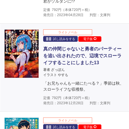
君がゾルタンに!?
定価
792
円（本体
720
円＋税）
発売日：2023年04月28日
判型：文庫判
ライトノベル
試し読みをする
電子版
真の仲間じゃないと勇者のパーティー
を追い出されたので、辺境でスローラ
イフすることにしました13
著者 ざっぽん
イラスト やすも
「お兄ちゃんも一緒にたべる？」季節は秋、
スローライフな収穫祭。
定価
792
円（本体
720
円＋税）
発売日：2023年12月28日
判型：文庫判
ライトノベル
試し読みをする
電子版