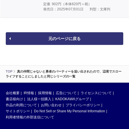
定価
902
円（本体
820
円＋税）
発売日：2025年07月01日
判型：文庫判
元のページに戻る
TOP
真の仲間じゃないと勇者のパーティーを追い出されたので、辺境でスロー
ライフすることにしましたと同じシリーズの一覧
会社概要
IR情報
採用情報
広告について
ライセンスについて
書店様向け
法人様一括購入
KADOKAWAグループ
作品の利用について
お問い合わせ
プライバシーポリシー
サイトポリシー
Do Not Sell or Share My Personal Information
利用者情報の外部送信について