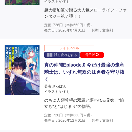
イラスト やすも
超大幅加筆で贈る大人気スローライフ・ファ
ンタジー第７弾！！
定価
726
円（本体
660
円＋税）
発売日：2020年07月01日
判型：文庫判
ライトノベル
試し読みをする
電子版
真の仲間Episode.0 今だけ最強の走竜
騎士は、いずれ無双の妹勇者を守り抜
く
著者 ざっぽん
イラスト やすも
のちに人類希望の双翼と謳われる兄妹、"旅
立ち"と"はじまり"の物語。
定価
726
円（本体
660
円＋税）
発売日：2020年12月01日
判型：文庫判