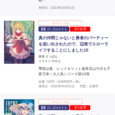
録！
発売日：2021年10月01日
ライトノベル
試し読みをする
電子版
真の仲間じゃないと勇者のパーティー
を追い出されたので、辺境でスローラ
イフすることにしました10
著者 ざっぽん
イラスト やすも
季節は春、レッド＆リット薬草店は今日も千
客万来！大人気シリーズ第10弾
定価
726
円（本体
660
円＋税）
発売日：2022年04月01日
判型：文庫判
ライトノベル
試し読みをする
電子版