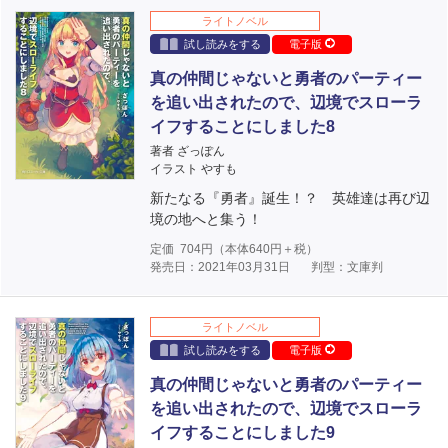
ライトノベル
試し読みをする
電子版
真の仲間じゃないと勇者のパーティー
を追い出されたので、辺境でスローラ
イフすることにしました8
著者 ざっぽん
イラスト やすも
新たなる『勇者』誕生！？ 英雄達は再び辺
境の地へと集う！
定価
704
円（本体
640
円＋税）
発売日：2021年03月31日
判型：文庫判
ライトノベル
試し読みをする
電子版
真の仲間じゃないと勇者のパーティー
を追い出されたので、辺境でスローラ
イフすることにしました9