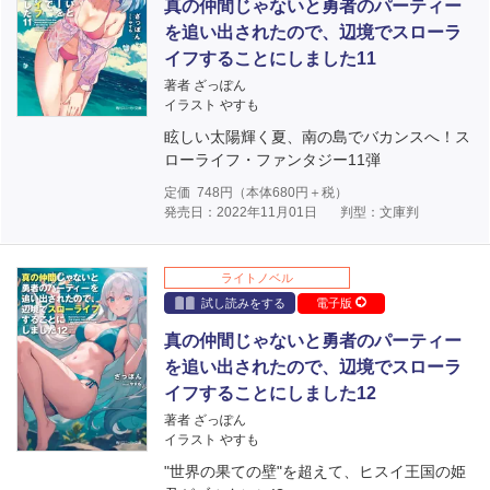
真の仲間じゃないと勇者のパーティー
を追い出されたので、辺境でスローラ
イフすることにしました11
著者 ざっぽん
イラスト やすも
眩しい太陽輝く夏、南の島でバカンスへ！ス
ローライフ・ファンタジー11弾
定価
748
円（本体
680
円＋税）
発売日：2022年11月01日
判型：文庫判
ライトノベル
試し読みをする
電子版
真の仲間じゃないと勇者のパーティー
を追い出されたので、辺境でスローラ
イフすることにしました12
著者 ざっぽん
イラスト やすも
"世界の果ての壁"を超えて、ヒスイ王国の姫