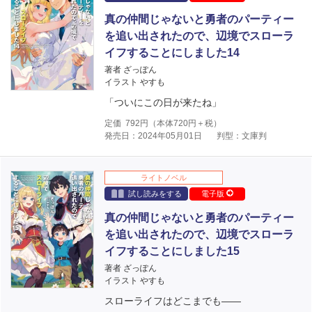
真の仲間じゃないと勇者のパーティー
を追い出されたので、辺境でスローラ
イフすることにしました14
著者 ざっぽん
イラスト やすも
「ついにこの日が来たね」
定価
792
円（本体
720
円＋税）
発売日：2024年05月01日
判型：文庫判
ライトノベル
試し読みをする
電子版
真の仲間じゃないと勇者のパーティー
を追い出されたので、辺境でスローラ
イフすることにしました15
著者 ざっぽん
イラスト やすも
スローライフはどこまでも――