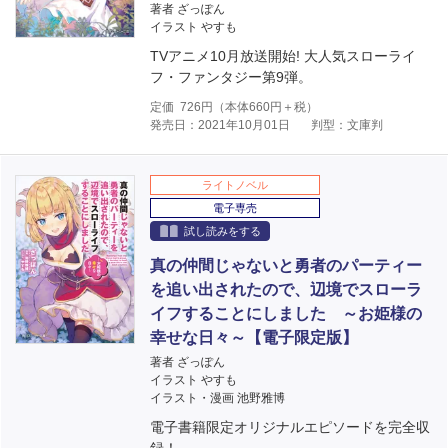
著者 ざっぽん
イラスト やすも
TVアニメ10月放送開始! 大人気スローライ
フ・ファンタジー第9弾。
定価
726
円（本体
660
円＋税）
発売日：2021年10月01日
判型：文庫判
ライトノベル
電子専売
試し読みをする
真の仲間じゃないと勇者のパーティー
を追い出されたので、辺境でスローラ
イフすることにしました ～お姫様の
幸せな日々～【電子限定版】
著者 ざっぽん
イラスト やすも
イラスト・漫画 池野雅博
電子書籍限定オリジナルエピソードを完全収