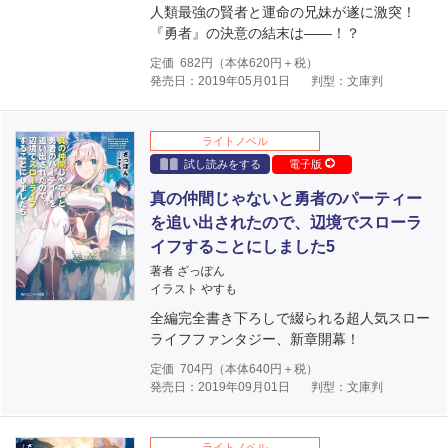
人類最強の賢者と運命の兄妹が遂に激突！
『勇者』の決意の結末は――！？
定価
682
円（本体
620
円＋税）
発売日：2019年05月01日
判型：文庫判
ライトノベル
試し読みをする
電子版
真の仲間じゃないと勇者のパーティー
を追い出されたので、辺境でスローラ
イフすることにしました5
著者 ざっぽん
イラスト やすも
全編完全書き下ろしで綴られる超人気スロー
ライフファンタジー、新章開幕！
定価
704
円（本体
640
円＋税）
発売日：2019年09月01日
判型：文庫判
ライトノベル