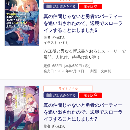
試し読みをする
電子版
真の仲間じゃないと勇者のパーティー
を追い出されたので、辺境でスローラ
イフすることにしました6
著者 ざっぽん
イラスト やすも
WEB版と異なる新規書きおろしストーリーで
展開。人気作、待望の第６弾！
定価
682
円（本体
620
円＋税）
発売日：2020年02月01日
判型：文庫判
ライトノベル
試し読みをする
電子版
真の仲間じゃないと勇者のパーティー
を追い出されたので、辺境でスローラ
イフすることにしました7
著者 ざっぽん